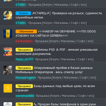
STAREC
Продажа [Услуги / Магазины / Софт / etc]
☭СТАРЕЦ☭│ Проверка на розыск, судимости,
Услуги
служебные метки
STAREC
Продажа [Услуги / Магазины / Софт / etc]
⚡️⚡️⚡️НАБОР НА ОБУЧЕНИЕ ⚡️⚡️⚡️ПО DDOS
Обучение
АТАКАМ⚡️ НА САЙТЫ И СЕРВЕРА⚡️⚡️⚡️
barbaddos
Продажа [Услуги / Магазины / Софт / etc]
Шаблоны PSD & PDF - личная уникальная
Продажа
коллекция документов.
freon_mr777
Продажа [Услуги / Магазины / Софт / etc]
Оперативный пробив в базах данных
Продажа
Мобильных Операторов - весь спектр услуг
Mossad Agent
Продажа [Услуги / Магазины / Софт / etc]
Базы данных под любые цели, по всем
Продажа
S
странам
snowman666
Продажа [Услуги / Магазины / Софт / etc]
📞 Продам базы телефонов в одни руки.
Продажа