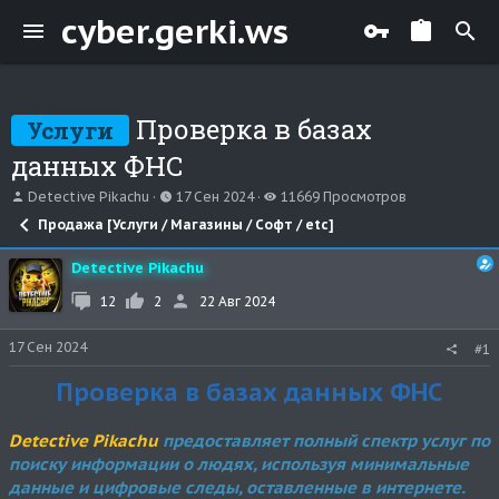
cyber.gerki.ws
Проверка в базах
Услуги
данных ФНС
А
Д
П
Detective Pikachu
17 Сен 2024
11669 Просмотров
в
а
р
Продажа [Услуги / Магазины / Софт / etc]
т
т
о
о
а
с
р
Detective Pikachu
н
м
т
а
о
12
2
22 Авг 2024
е
ч
т
м
а
р
ы
л
о
17 Сен 2024
#1
а
в
Проверка в базах данных ФНС
Detective Pikachu
предоставляет полный спектр услуг по
поиску информации о людях, используя минимальные
данные и цифровые следы, оставленные в интернете.