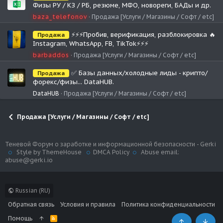
Физы РУ / КЗ / РБ, резюме, МФО, новореги, БАДы и др.
baza_telefonov
Продажа [Услуги / Магазины / Софт / etc]
⚡️⚡️⚡️Пробив, верификация, разблокировка 🔥
Продажа
Instagram, WhatsApp, FB, TikTok⚡️⚡️⚡️
barbaddos
Продажа [Услуги / Магазины / Софт / etc]
✅ Базы данных/холодные лиды - крипто/
Продажа
форекс/физы... DataHUB.
DataHUB
Продажа [Услуги / Магазины / Софт / etc]
Продажа [Услуги / Магазины / Софт / etc]
Теневой Форум о заработке и информационной безопасности - Gerki
Style by ThemeHouse
DMCA Policy
Abuse email:
abuse@gerki.io
Russian (RU)
Обратная связь
Условия и правила
Политика конфиденциальности
Помощь
R