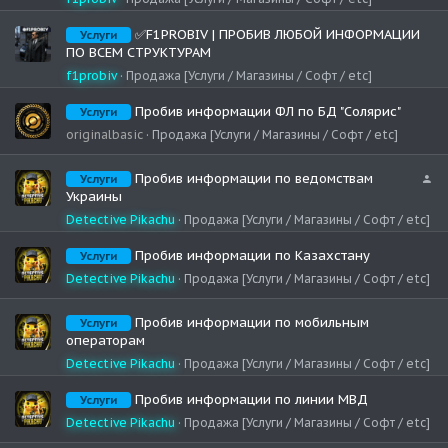
✅F1PROBIV | ПРОБИВ ЛЮБОЙ ИНФОРМАЦИИ
Услуги
ПО ВСЕМ СТРУКТУРАМ
f1probiv
Продажа [Услуги / Магазины / Софт / etc]
Пробив информации ФЛ по БД "Солярис"
Услуги
originalbasic
Продажа [Услуги / Магазины / Софт / etc]
С
Пробив информации по ведомствам
Услуги
к
Украины
р
Detective Pikachu
Продажа [Услуги / Магазины / Софт / etc]
ы
т
Пробив информации по Казахстану
Услуги
ь
Detective Pikachu
Продажа [Услуги / Магазины / Софт / etc]
о
т
г
Пробив информации по мобильным
Услуги
о
операторам
с
Detective Pikachu
Продажа [Услуги / Магазины / Софт / etc]
т
е
Пробив информации по линии МВД
Услуги
й
Detective Pikachu
Продажа [Услуги / Магазины / Софт / etc]