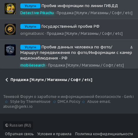
Пробив информации по линии ГИБДД
Услуги
Detective Pikachu
Продажа [Услуги / Магазины / Софт / etc]
Государственный пробив РФ
Услуги
originalbasic
Продажа [Услуги / Магазины / Софт / etc]
С
Пробив данных человека по фото/
Услуги
к
Маршрут передвижения по фото/Информации с камер
р
видеонаблюдения - РФ
ы
mobilesearch
Продажа [Услуги / Магазины / Софт / etc]
т
ь
о
Продажа [Услуги / Магазины / Софт / etc]
т
г
о
Теневой Форум о заработке и информационной безопасности - Gerki
Style by ThemeHouse
DMCA Policy
Abuse email:
с
abuse@gerki.io
т
е
й
Russian (RU)
Обратная связь
Условия и правила
Политика конфиденциальности