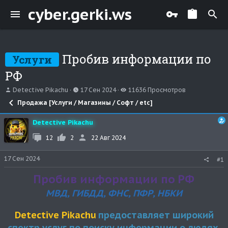
cyber.gerki.ws
Пробив информации по
Услуги
РФ
А
Д
П
Detective Pikachu
17 Сен 2024
11636 Просмотров
в
а
р
Продажа [Услуги / Магазины / Софт / etc]
т
т
о
о
а
с
р
Detective Pikachu
н
м
т
а
о
12
2
22 Авг 2024
е
ч
т
м
а
р
ы
л
о
17 Сен 2024
#1
а
в
Пробив информации по РФ
МВД, ГИБДД, ФНС, ПФР, НБКИ
Detective Pikachu
предоставляет широкий
спектр услуг по поиску информации о людях,