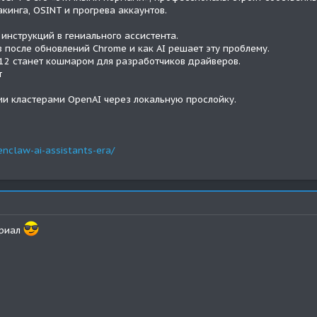
кинга, OSINT и прогрева аккаунтов.
 инструкций в гениального ассистента.
в после обновлений Chrome и как AI решает эту проблему.
 12 станет кошмаром для разработчиков драйверов.
т
и кластерами OpenAI через локальную прослойку.
enclaw-ai-assistants-era/
ериал