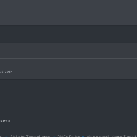
 в сети
 сети
ki
Style by ThemeHouse
DMCA Policy
Abuse email: abuse@gerki.