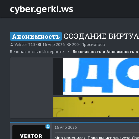
cyber.gerki.ws
СОЗДАНИЕ ВИРТУА
Анонимность
А
Д
П
Vektor T13
16 Апр 2026
2904 Просмотров
в
а
р
Безопасность в Интернете
Безопасность и Анонимность в
т
т
о
о
а
с
р
н
м
т
а
о
е
ч
т
м
а
р
ы
л
о
а
в
16 Апр 2026
Мир изменился. Пока вы используете Ch