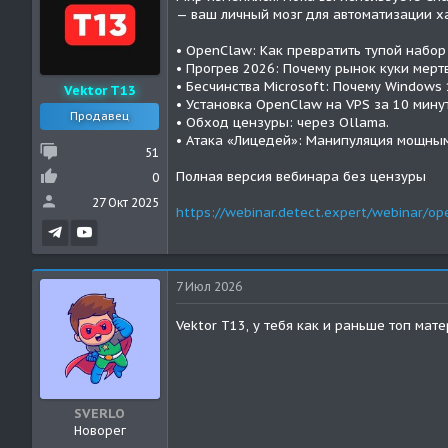
— ваш личный мозг для автоматизации ха
• OpenClaw: Как превратить тупой набор
• Прогрев 2026: Почему рынок куки мерт
• Бесчинства Microsoft: Почему Windows
Vektor T13
• Установка OpenClaw на VPS за 10 мину
Продавец
• Обход цензуры: через Ollama.
• Атака «Лицедей»: Манипуляция мощным
51
Полная версия вебинара без цензуры
0
27 Окт 2025
https://webinar.detect.expert/webinar/op
7 Июл 2026
Vektor T13, у тебя как и раньше топ мат
SVERLO
Новорег