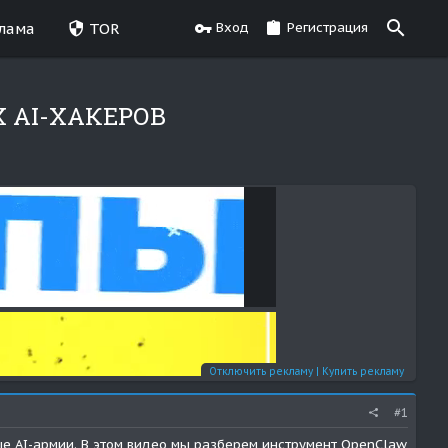
лама
TOR
Вход
Регистрация
 AI-ХАКЕРОВ
Отключить рекламу
|
Купить рекламу
#1
ые AI-армии. В этом видео мы разберем инструмент OpenClaw