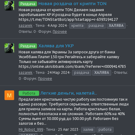
Новая роздача от крипти TON
Раздача
Новая роздача от крипти TON Делаем задания
заробатываем XP И роздача будет в конце Апреля
https://t.me/TONStartBot/app?startapp=r-6393194127
sazarek
Тема
4 Апр 2024
крипта
раздача
ХАЛЯВА
Ответы: 0
Форум:
Прочее
Халява для УКР
Раздача
Новая халява для Украины За запроси друга от банка
Уксиббанк Платит 150 грн Регайтесь и заберайте халяву
Только не забывайте активировать карту
https://online.ukrsibbank.com/ibank/?referrer=r0009414785
sazarek
Тема
24 Мар 2024
раздача
ХАЛЯВА
Ответы:
0
Форум:
Прочее
Легкие деньги, налетай...
Работа
M
Предлагаем кристально чистую работу как постоянную так и
едино разовую. Требуются серьезные, ответственные люди
для приема заливов на карты. Работа кристально белая,
полностью безопасна и не сложная.. Работаем 60% на 40%
Суммы льем от 30.000 руд до 500.00 руб. Работаем без
залогов и без...
Mr_Robot_999
Тема
25 Авг 2023
залив
работа