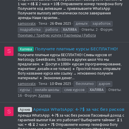
1 час = 6$ ⏳ 2 часа = 10$ Отправляете номер телефона боту
Получаете код активации → привязываете WhatsApp
Получаете выплату автоматически после завершения
аренды Наши гарантии...
samosvalx
Тема
26 Фев 2025
деньги
заработок
подработка
работа
ХАЛЯВА
Ответы: 2
Форум:
Покупаю / Требую услуги | Партнеры | Работа
Получите платные курсы БЕСПЛАТНО!
Халява
S
Получите платные курсы БЕСПЛАТНО! Сливы курсов от
Netology, GeekBrains, Skillbox и других школ Что мы
предлагаем: 🔹 Доступ к 1000+ курсам (программирование,
маркетинг, дизайн и не только) 🔹 Простой поиск: отправьте
боту название курса или ссылку → мгновенно получите
материалы! 🔹 Экономия денег...
samosvalx
Тема
10 Фев 2025
бесплатно
даром
курсы
онлайн школы
слив курсов
ХАЛЯВА
Ответы:
16
Форум:
Халява
Аренда WhatsApp: 4-7$ за час без рисков
Архив
S
Аренда WhatsApp: 4-7$ за час без рисков Пассивный доход с
гарантией выплат Как это работает? Выбираете тайминг: ⏳ 1
час = 4$ ⏳ 2 часа = 7$ Отправляете номер телефона боту