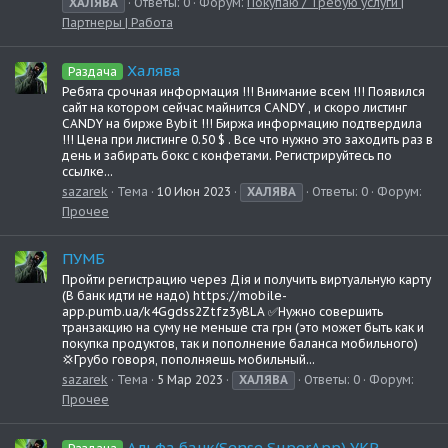
ХАЛЯВА
Ответы: 0
Форум:
Покупаю / Требую услуги |
Партнеры | Работа
Халява
Раздача
Ребята срочная информация !!! Внимание всем !!! Появился
сайт на котором сейчас майнится CANDY , и скоро листинг
CANDY на бирже Bybit !!! Биржа информацию подтвердила
!!! Цена при листинге 0.50 $ . Все что нужно это заходить раз в
день и забирать бокс с конфетами. Регистрируйтесь по
ссылке...
sazarek
Тема
10 Июн 2023
ХАЛЯВА
Ответы: 0
Форум:
Прочее
ПУМБ
Пройти регистрацию через Дiя и получить виртуальную карту
(В банк идти не надо) https://mobile-
app.pumb.ua/k4Ggdss2Ztfz3yBLA ✅Нужно совершить
транзакцию на суму не меньше ста грн (это может быть как и
покупка продуктов, так и пополнение баланса мобильного)
💢Грубо говоря, пополняешь мобильный...
sazarek
Тема
5 Мар 2023
ХАЛЯВА
Ответы: 0
Форум:
Прочее
Альфа банк(Sense SuperApp) УКР