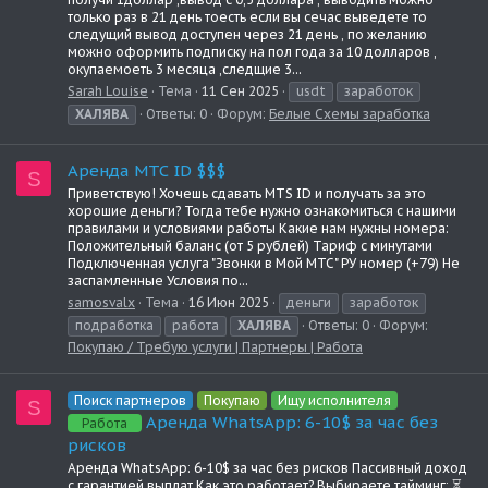
только раз в 21 день тоесть если вы сечас выведете то
следущий вывод доступен через 21 день , по желанию
можно оформить подписку на пол года за 10 долларов ,
окупаемоеть 3 месяца ,следщие 3...
Sarah Louise
Тема
11 Сен 2025
usdt
заработок
ХАЛЯВА
Ответы: 0
Форум:
Белые Схемы заработка
Аренда МТС ID $$$
S
Приветствую! Хочешь сдавать MTS ID и получать за это
хорошие деньги? Тогда тебе нужно ознакомиться с нашими
правилами и условиями работы Какие нам нужны номера:
Положительный баланс (от 5 рублей) Тариф с минутами
Подключенная услуга "Звонки в Мой МТС" РУ номер (+79) Не
заспамленные Условия по...
samosvalx
Тема
16 Июн 2025
деньги
заработок
подработка
работа
ХАЛЯВА
Ответы: 0
Форум:
Покупаю / Требую услуги | Партнеры | Работа
Поиск партнеров
Покупаю
Ищу исполнителя
S
Аренда WhatsApp: 6-10$ за час без
Работа
рисков
Аренда WhatsApp: 6-10$ за час без рисков Пассивный доход
с гарантией выплат Как это работает? Выбираете тайминг: ⏳