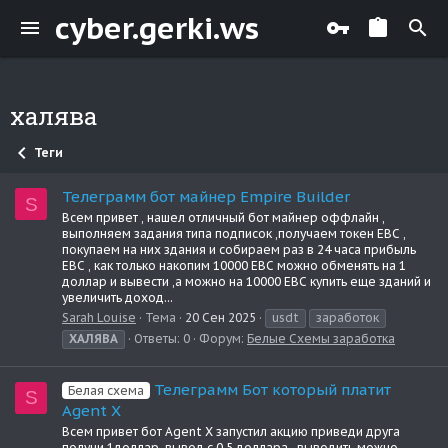
cyber.gerki.ws
халява
Теги
Телеграмм бот майнер Empire Builder
S
Всем привет , нашел отличный бот майнер оффлайн ,
выполняем задания типа подписок ,получаем токен EBC ,
покупаем на них здания и собираем раз в 24 часа прибыль
EBC , как только накопим 10000 EBC можно обменять на 1
доллар и вывести ,а можно на 10000 EBC купить еще зданий и
увеличить доход...
Sarah Louise
Тема
20 Сен 2025
usdt
заработок
ХАЛЯВА
Ответы: 0
Форум:
Белые Схемы заработка
Телеграмм Бот который платит
Белая схема
S
Agent X
Всем привет бот Agent X запустил акцию приведи друга
получи 1доллар ,вывод с 0,5 доллара , выводить можно