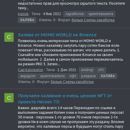
недостаточно прав для просмотра скрытого текста. Посетите
тему...
kipruk
Тема
4 Янв 2022
заработок
криптовалюта
ХАЛЯВА
Ответы: 0
Форум:
Белые Схемы заработка
Халява от MOMO WORLD на Binance
C
Появилась очень интересная тема от MOMO WORLD и
Binance. Можно нахаляву залутать пару сотен баксов если
повезет! Итак, рассказываю по шагам, что нужно делать: 1.
Скачайте или обновите приложение Binance на своем
мобильном. 2. Далее в самом приложении переключаетесь
на режим PRO 3. Затем...
Capitalcreator
Тема
1 Дек 2021
airdrop
nft
аирдроп
криптовалюта
нфт
раздача
ХАЛЯВА
Ответы: 0
Форум:
Белые Схемы заработка
Получаем халявное и очень ценное NFT от
C
проекта Heroes TD
Важно: дедлайн всего 14 часов Переходим по ссылке и
выполняем задания Копим очки и получаем ценных персов!
50 очков - персонаж 1-го уровня 70 очков персонаж 2-го
уровня Ни в коем случае не пропускаем эту раздачу. Вполне
вероятно, что халявные персы в будущем могут стоить пару