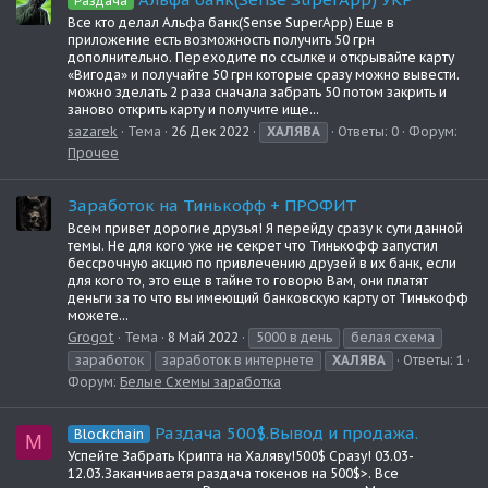
Раздача
Все кто делал Альфа банк(Sense SuperApp) Еще в
приложение есть возможность получить 50 грн
дополнительно. Переходите по ссылке и открывайте карту
«Вигода» и получайте 50 грн которые сразу можно вывести.
можно зделать 2 раза сначала забрать 50 потом закрить и
заново открить карту и получите ище...
sazarek
Тема
26 Дек 2022
ХАЛЯВА
Ответы: 0
Форум:
Прочее
Заработок на Тинькофф + ПРОФИТ
Всем привет дорогие друзья! Я перейду сразу к сути данной
темы. Не для кого уже не секрет что Тинькофф запустил
бессрочную акцию по привлечению друзей в их банк, если
для кого то, это еще в тайне то говорю Вам, они платят
деньги за то что вы имеющий банковскую карту от Тинькофф
можете...
Grogot
Тема
8 Май 2022
5000 в день
белая схема
заработок
заработок в интернете
ХАЛЯВА
Ответы: 1
Форум:
Белые Схемы заработка
Раздача 500$.Вывод и продажа.
Blockchain
M
Успейте Забрать Крипта на Халяву!500$ Сразу! 03.03-
12.03.Заканчиваетя раздача токенов на 500$>. Все