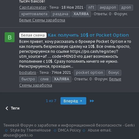
тысяч баксов!
Capitalcreator
Тема
18 Ноя 2021
nft
аирдроп
дроп
криптовалюта
раздача
ХАЛЯВА
Ответы: 0
Форум:
Белые Схемы заработка
Как получить 10$ от Pocket Option
Белая схема
B
Всем привет, хочу рассказать о брокере Pocket Option и то
как получить безрисковую сделку на 10$. Все очень просто,
регистрируемся по ссылке https://po.cash/register/?
utm_source=af … code=MIN10 что дает возможность
пополнение с 10$. Сразу пополнять ничего не нужно.
Регистрируемся, проходим...
bodiabro
Тема
7 Ноя 2021
pocket option
бонус
быстро
слив
ХАЛЯВА
Ответы: 0
Форум:
Белые
Схемы заработка
Last
1 из 7
Вперёд
Теги
Теневой Форум о заработке и информационной безопасности - Gerki
Style by ThemeHouse
DMCA Policy
Abuse email:
abuse@gerki.io