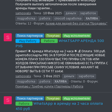
Получаете код активации → привязываете WhatsApp
Получаете выплату автоматически после завершения
аренды Наши гарантии...
samosvalx
Тема
10 Фев 2025
деньги
заработок
подработка
работа
способ заработка
ХАЛЯВА
Ответы: 12
Форум:
Архив для людей без статуса "Продавец"
Поиск партнеров
Покупаю
Ищу исполнителя
S
WHATSAPP АРЕНДА 500
Ищу Работу
Работа
РУБ
Привет! 🌟 Аренда WhatsApp на 2 часа 🌟 💰 Оплата: 500 руб.
(криптобот/карты РФ) ЗА ВТОРОЙ И ПОСЛЕДУЮЩИЕ НОВЫЕ
НОМЕРА ПЛАЧУ 550 ПЛАЧУ БЫСТРО ПРУФЫ СЛЕТОВ ИЛИ
ХОЛДОВ ПРИСЫЛАЮ НИКОГО НЕ ОБМАНЫВАЮ ЕСТЬ ГРУППА С
ОТЗЫВАМИ ПРИ ПРОСЬБЕ СКИНУ УСЛОВИЯ: АККАУНТ НЕ
НОВОРЕГ БЫТЬ В СЕТИ ТГ ssvlxl
samosvalx
Тема
3 Фев 2025
деньги
заработок
подработка
работа
ХАЛЯВА
Ответы: 0
Форум:
Покупаю / Требую услуги | Партнеры | Работа
Поиск партнеров
Покупаю
Ищу исполнителя
S
WhatsApp в аренду на 2 часа оплата
Работа
450 руб