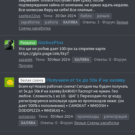
закрываем. Оплата поступает Вам сразу, после
подтверждения займа от компании, не нужно ждать неделю.
Все комиссии беру на себя! Все платные...
sashke22rus
Тема
20 Окт 2024
бабло
деньги
заработок
работа
ХАЛЯВА
Ответы: 3
Форум:
Белые
Схемы заработка
GlobusPlus
Раздача
Хто ще не робив дает 100 грн за откритие карти
https://glpls.page.link/tkyT
sazarek
Тема
30 Июл 2024
ХАЛЯВА
Ответы: 0
Форум:
Прочее
Получаем от 5к до 50к ₽ на халяву
Белая схема
Всем ку! Новая рабочая схема! Сегодня мы будем получать
от 5к до 50к ₽ на халяву ВАЖНО! Паспорт не нужен. Гео
любое. Сложность 1 из 10. · ШАГ 1 Переходим по qr коду,
регистрируемся используя один из промокодов ниже: (он
дает 500% к пополнению) • CAMOKAT • WHOOSH •
DODOPIZZA • WHISKAS •...
polopolo
Тема
30 Июл 2024
промокоды
регистрация
ХАЛЯВА
Ответы: 0
Форум:
Белые Схемы заработка