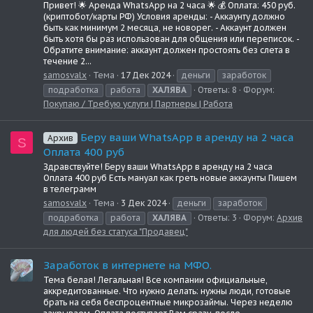
Привет! 🌟 Аренда WhatsApp на 2 часа 🌟 💰 Оплата: 450 руб.
(криптобот/карты РФ) Условия аренды: - Аккаунту должно
быть как минимум 2 месяца, не новорег. - Аккаунт должен
быть хотя бы раз использован для общения или переписок. -
Обратите внимание: аккаунт должен простоять без слета в
течение 2...
samosvalx
Тема
17 Дек 2024
деньги
заработок
подработка
работа
ХАЛЯВА
Ответы: 8
Форум:
Покупаю / Требую услуги | Партнеры | Работа
Беру ваши WhatsApp в аренду на 2 часа
Архив
S
Оплата 400 руб
Здравствуйте! Беру ваши WhatsApp в аренду на 2 часа
Оплата 400 руб Есть мануал как греть новые аккаунты Пишем
в телеграмм
samosvalx
Тема
3 Дек 2024
деньги
заработок
подработка
работа
ХАЛЯВА
Ответы: 3
Форум:
Архив
для людей без статуса "Продавец"
Заработок в интернете на МФО.
Тема белая! Легальная! Все компании официальные,
аккредитованные. Что нужно делать: нужны люди, готовые
брать на себя беспроцентные микрозаймы. Через неделю