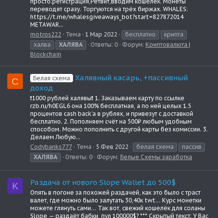
просто:регистрация,Ретвит,вводим кошелек. Монеты
переводят сразу. Торгуются на трёх биржах. WHALES:
https://t.me/whalesgiveaways_bot?start=827872014
METAWAR...
motros222
Тема
1 Мар 2022
бесплатно
крипта
халва
ХАЛЯВА
Ответы: 0
Форум:
Криптовалюта |
Blockchain
Халявный касарь, +пассивный
Белая схема
C
доход
❗️1000 рублей халявы❗️ 1. Заказываем карту по ссылке
rzb.ru/h0EGL6 она 100% бесплатная, а по ней целых 1.5
процентов cash back’a в рублях, и привезут с доставкой
бесплатно. 2. Пополняем счёт на 500₽ любым удобным
способом. Можно пополнить с другой карты без комиссии. 3.
Делаем Любую...
Codybanks777
Тема
5 Фев 2022
белая схема
пассив
ХАЛЯВА
Ответы: 0
Форум:
Белые Схемы заработка
Раздача от нового Slope Wallet до 500$
K
Опять в погоне за похожей раздачей, как это было с траст
валет, где можно было залутать 30,40к twt… Курс монетки
можете глянуть сами… Так вот, свежий кошелёк для соланы
Slope — раздаёт бабки, пул 100000$? *** Скрытый текст: У Вас