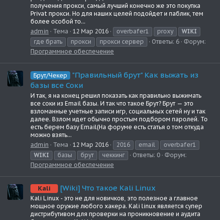
получения прокси, самый лучший конечно же это покупка
Privat прокси. Но для наших целей подойдет и паблик, тем
более особой то...
admin
Тема
12 Мар 2016
overbafer1
proxy
WIKI
где брать
прокси
прокси сервер
Ответы: 6
Форум:
Программное обеспечение
"Правильный брут" Как выжать из
Брут/Чекер
базы все Соки
И так, я на конец решил показать как правильно выжимать
все соки из Email базы. И так что такое Брут? Брут — это
взломанные учетные записи игр, социальных сетей ну и так
далее. Взлом идет обычно простым подбором паролей. То
есть берем базу Email(На форуме есть статья о том откуда
можно взять...
admin
Тема
12 Мар 2016
2016
email
overbafer1
WIKI
базы
брут
чеккинг
Ответы: 0
Форум:
Программное обеспечение
[Wiki] Что такое Kali Linux
Kali
Kali Linux - это не для новичков, это полезное а главное
мощное оружие любого хакера. Kali linux является супер
дистрибутивом для проверки на проникновение и аудита