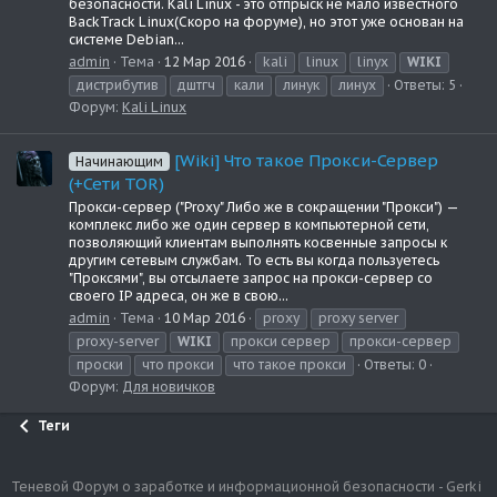
безопасности. Kali Linux - это отпрыск не мало известного
BackTrack Linux(Скоро на форуме), но этот уже основан на
системе Debian...
admin
Тема
12 Мар 2016
kali
linux
linyx
WIKI
дистрибутив
дштгч
кали
линук
линух
Ответы: 5
Форум:
Kali Linux
[Wiki] Что такое Прокси-Сервер
Начинающим
(+Сети TOR)
Прокси-сервер ("Proxy" Либо же в сокращении "Прокси") —
комплекс либо же один сервер в компьютерной сети,
позволяющий клиентам выполнять косвенные запросы к
другим сетевым службам. То есть вы когда пользуетесь
"Проксями", вы отсылаете запрос на прокси-сервер со
своего IP адреса, он же в свою...
admin
Тема
10 Мар 2016
proxy
proxy server
proxy-server
WIKI
прокси сервер
прокси-сервер
проски
что прокси
что такое прокси
Ответы: 0
Форум:
Для новичков
Теги
Теневой Форум о заработке и информационной безопасности - Gerki