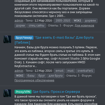
созданные для заманивания пользователей, которые в
конечном итоге перенаправляют пользователя на какой-то
другой сайт. Они являются как бы порталами. Дорвеи
безусловно относятся к черному seo и они запрещены
поисковыми системами. Где с 2005...
admin
Тема
12 Мар 2016
2005-2010
WIKI
дорвеи
дорки
спец сайты
Ответы: 5
Форум:
Для новичков
"Где взять E-mail базы" Для брута
Брут/Чекер
[Паблик]
Начнем, базы для брута можно получить 3 путями. Первое,
это взять из паблика, второе слить и третье это купить. В
данной статье мы будем брать статью из паблика. В этом нам
поможет старый как мир, софт Account Studio 2.0(На Google
Disk). 1. Качаем софт, после чего запускаем HWID
KeyExtractor и...
admin
Тема
12 Мар 2016
email
mail
overbafer1
WIKI
базы
брут
для брута
Ответы: 3
Форум:
Программное обеспечение
Где брать Прокси-Сервера
Proxy/VPN
В данной теме мы поговорим о том "Где же брать прокси",
что такое прокси вы сможете узнать на нашем форуме в
разделе Для Хакеров/Для новичков. Есть много способов