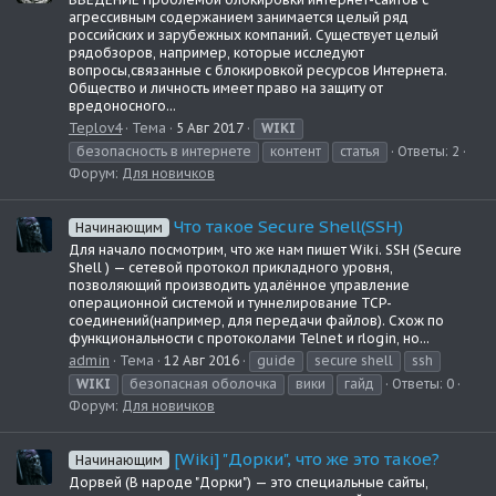
агрессивным содержанием занимается целый ряд
российских и зарубежных компаний. Существует целый
рядобзоров, например, которые исследуют
вопросы,связанные с блокировкой ресурсов Интернета.
Общество и личность имеет право на защиту от
вредоносного...
Teplov4
Тема
5 Авг 2017
WIKI
безопасность в интернете
контент
статья
Ответы: 2
Форум:
Для новичков
Что такое Secure Shell(SSH)
Начинающим
Для начало посмотрим, что же нам пишет Wiki. SSH (Secure
Shell ) — сетевой протокол прикладного уровня,
позволяющий производить удалённое управление
операционной системой и туннелирование TCP-
соединений(например, для передачи файлов). Схож по
функциональности с протоколами Telnet и rlogin, но...
admin
Тема
12 Авг 2016
guide
secure shell
ssh
WIKI
безопасная оболочка
вики
гайд
Ответы: 0
Форум:
Для новичков
[Wiki] "Дорки", что же это такое?
Начинающим
Дорвей (В народе "Дорки") — это специальные сайты,