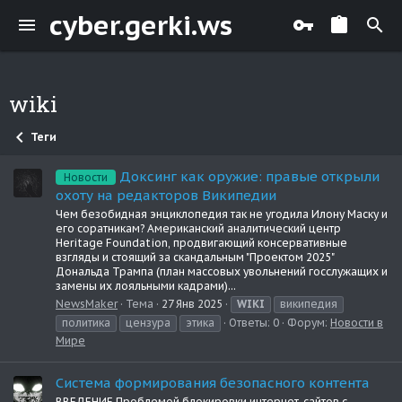
cyber.gerki.ws
wiki
Теги
Доксинг как оружие: правые открыли
Новости
охоту на редакторов Википедии
Чем безобидная энциклопедия так не угодила Илону Маску и
его соратникам? Американский аналитический центр
Heritage Foundation, продвигающий консервативные
взгляды и стоящий за скандальным "Проектом 2025"
Дональда Трампа (план массовых увольнений госслужащих и
замены их лояльными кадрами)...
NewsMaker
Тема
27 Янв 2025
WIKI
википедия
политика
цензура
этика
Ответы: 0
Форум:
Новости в
Мире
Система формирования безопасного контента
ВВЕДЕНИЕ Проблемой блокировки интернет-сайтов с