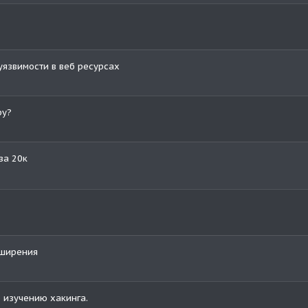
уязвимости в веб ресурсах
ру?
за 20к
сширения
 изучению хакинга.