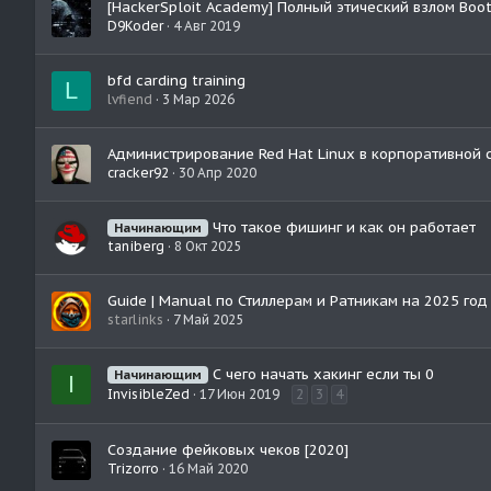
[HackerSploit Academy] Полный этический взлом Boo
D9Koder
4 Авг 2019
bfd carding training
L
lvfiend
3 Мар 2026
Администрирование Red Hat Linux в корпоративной 
cracker92
30 Апр 2020
Что такое фишинг и как он работает
Начинающим
taniberg
8 Окт 2025
Guide | Manual по Стиллерам и Ратникам на 2025 год 
starlinks
7 Май 2025
С чего начать хакинг если ты 0
Начинающим
I
InvisibleZed
17 Июн 2019
2
3
4
Создание фейковых чеков [2020]
Trizorro
16 Май 2020