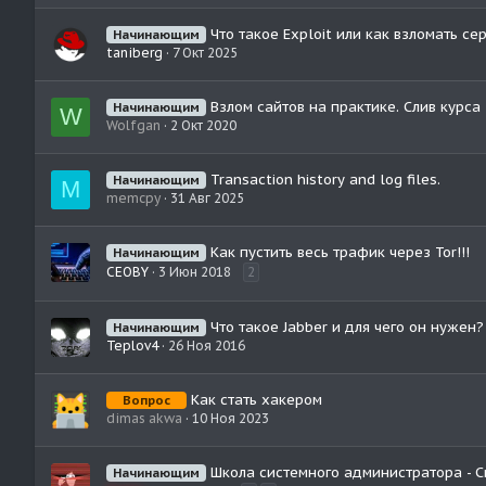
Что такое Exploit или как взломать се
Начинающим
taniberg
7 Окт 2025
Взлом сайтов на практике. Слив курса
Начинающим
W
Wolfgan
2 Окт 2020
Transaction history and log files.
Начинающим
M
memcpy
31 Авг 2025
Как пустить весь трафик через Tor!!!
Начинающим
CEOBY
3 Июн 2018
2
Что такое Jabber и для чего он нужен?
Начинающим
Teplov4
26 Ноя 2016
Как стать хакером
Вопрос
dimas akwa
10 Ноя 2023
Школа системного администратора - С
Начинающим