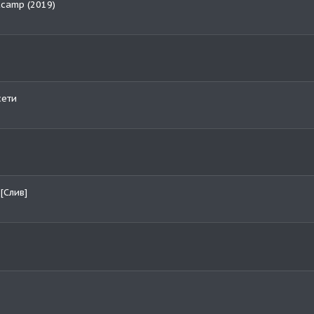
tcamp (2019)
сети
[Слив]