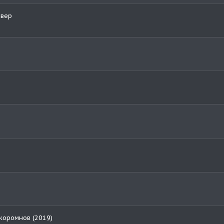
рвер
коромнов (2019)