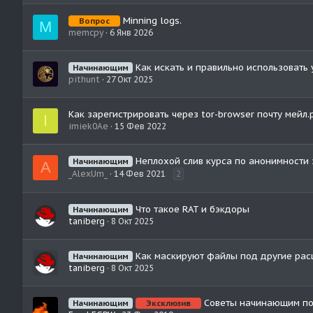
Minning logs.
Вопрос
M
memcpy
6 Янв 2026
Как искать и правильно использовать 
Начинающим
pithunt
27 Окт 2025
Как зарегистрировать через tor-browser почту мейл.
I
imiek0Ae
15 Фев 2022
Неплохой слив курса по анонимности 
Начинающим
A
_AlexUm_
14 Фев 2021
2
Что такое RAT и бэкдоры
Начинающим
taniberg
8 Окт 2025
Как маскируют файлы под другие ра
Начинающим
taniberg
8 Окт 2025
Советы начинающим по
Начинающим
Эксклюзив