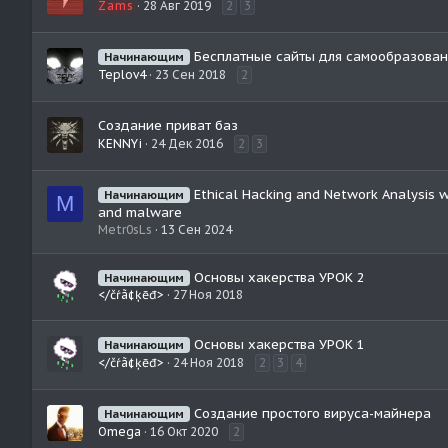
Zams
28 Авг 2019
2
3
Бесплатные сайты для самообразован
Начинающим
Teplov4
23 Сен 2018
2
Создание приват баз
KENNYi
24 Дек 2016
2
3
Ethical Hacking and Network Analysis w
Начинающим
M
and malware
Metr0sLs
13 Сен 2024
Основы хакерства УРОК 2
Начинающим
</čŕã¢ķēđ>
27 Ноя 2018
Основы хакерства УРОК 1
Начинающим
</čŕã¢ķēđ>
24 Ноя 2018
2
3
4
Создание простого вируса-майнера
Начинающим
Omega
16 Окт 2020
2