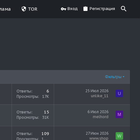
лама
TOR
Вход
Регистрация
Фильтры
Ответы
6
25 Июл 2026
U
unlike_11
Просмотры
17K
Ответы
15
6 Июл 2026
M
melhord
Просмотры
31K
Ответы
109
27 Июн 2026
W
www.shop
Просмотры
122K