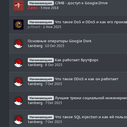
СЛИВ - доступ к Google.Drive
Начинающим
Zams
5 Ноя 2018
Что такое DoS и DDoS и как его произ
Начинающим
pithunt
1 Ноя 2025
Основные операторы Google Dork
taniberg
10 Окт 2025
Как работает брутфорс
Начинающим
taniberg
8 Окт 2025
Что такое DDoS и как он работает
Начинающим
taniberg
7 Окт 2025
Лучшие трюки социальной инженерии
Начинающим
taniberg
7 Окт 2025
Что такое SQL injection и как ей польз
Начинающим
taniberg
7 Окт 2025