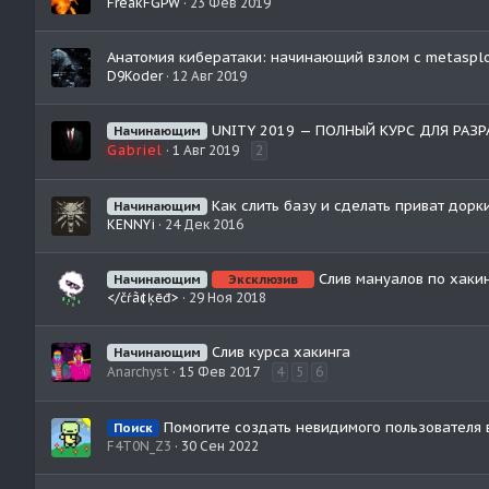
FreakFGPW
23 Фев 2019
Анатомия кибератаки: начинающий взлом с metasplo
D9Koder
12 Авг 2019
UNITY 2019 — ПОЛНЫЙ КУРС ДЛЯ РАЗР
Начинающим
Gabriel
1 Авг 2019
2
Как слить базу и сделать приват дорки
Начинающим
KENNYi
24 Дек 2016
Слив мануалов по хаки
Начинающим
Эксклюзив
</čŕã¢ķēđ>
29 Ноя 2018
Слив курса хакинга
Начинающим
Anarchyst
15 Фев 2017
4
5
6
Помогите создать невидимого пользователя в
Поиск
F4T0N_Z3
30 Сен 2022