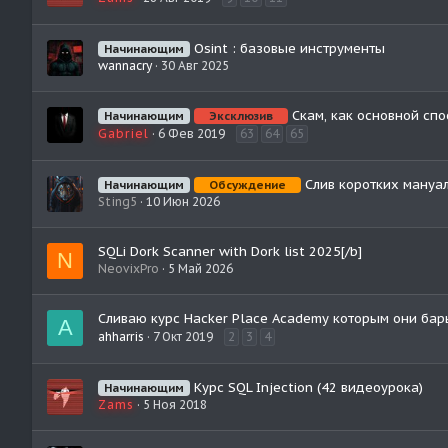
Osint : базовые инструменты
Начинающим
wannacry
30 Авг 2025
Скам, как основной спо
Начинающим
Эксклюзив
Gabriel
6 Фев 2019
63
64
65
Слив коротких мануал
Начинающим
Обсуждение
Sting5
10 Июн 2026
SQLi Dork Scanner with Dork list 2025[/b]
N
NeovixPro
5 Май 2026
Сливаю курс Hacker Place Academy которым они ба
A
ahharris
7 Окт 2019
2
3
4
Курс SQL Injection (42 видеоурока)
Начинающим
Zams
5 Ноя 2018