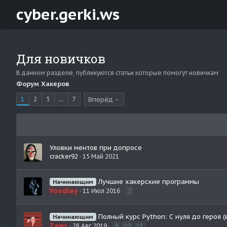
cyber.gerki.ws
Для новичков
В данном разделе, публикуются статьи которые помогут новичкам
Форум Хакеров
1
2
3
...
7
Вперёд
Уловки ментов при допросе
cracker92
15 Май 2021
Лучшие хакерские программы
Начинающим
Voodley
11 Июл 2016
2
Полный курс Python: С нуля до героя (вс
Начинающим
Zams
28 Авг 2019
9
10
11