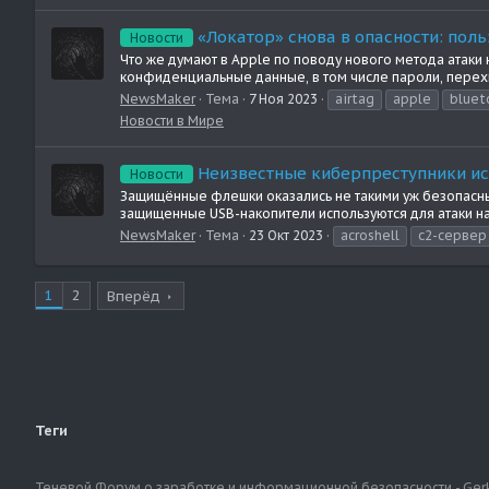
«Локатор» снова в опасности: по
Новости
Что же думают в Apple по поводу нового метода атаки
конфиденциальные данные, в том числе пароли, перехв
NewsMaker
Тема
7 Ноя 2023
airtag
apple
bluet
Новости в Мире
Неизвестные киберпреступники ис
Новости
Защищённые флешки оказались не такими уж безопасны
защищенные USB-накопители используются для атаки на
NewsMaker
Тема
23 Окт 2023
acroshell
c2-сервер
1
2
Вперёд
Теги
Теневой Форум о заработке и информационной безопасности - Ger