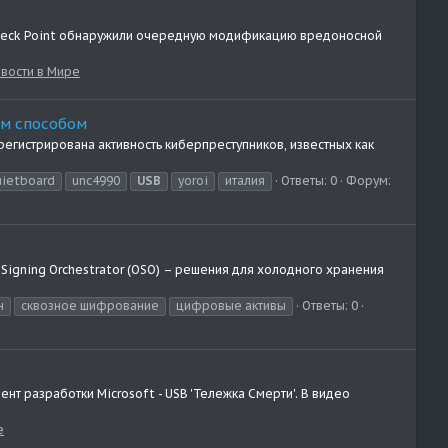
 Check Point обнаружили очередную модификацию вредоносной
вости в Мире
ым способом
регистрирована активность киберпреступников, известных как
uietboard
unc4990
USB
yoroi
италия
Ответы: 0
Форум:
 Signing Orchestrator (OSO) – решения для холодного хранения
н
сквозное шифрование
цифровые активы
Ответы: 0
т разработки Microsoft - USB 'Тележка Смерти'. В видео
е