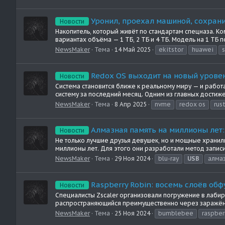
Уронил, проехал машиной, сохрани
Новости
Накопитель, который живёт по стандартам спецназа. Ко
вариантах объёма — 1 ТБ, 2 ТБ и 4 ТБ. Модель на 1 ТБ п
NewsMaker
Тема
14 Май 2025
ekitstor
huawei
Redox OS выходит на новый уровен
Новости
Система становится ближе к реальному миру — и работа
систему за последний месяц. Одним из главных достиж
NewsMaker
Тема
8 Апр 2025
nvme
redox os
rus
Алмазная память на миллионы лет:
Новости
Не только лучшие друзья девушек, но и мощные хранил
миллионы лет. Для этого они разработали метод записи 
NewsMaker
Тема
29 Ноя 2024
blu-ray
USB
алма
Raspberry Robin: восемь слоёв об
Новости
Специалисты Zscaler организовали погружение в лабир
распространяющийся преимущественно через заражённые 
NewsMaker
Тема
25 Ноя 2024
bumblebee
raspber