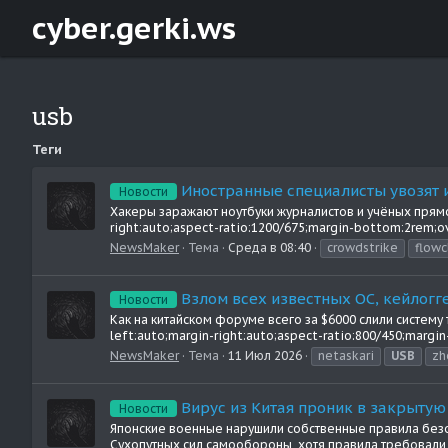
cyber.gerki.ws
usb
Теги
Иностранные специалисты увозят 
Новости
Хакеры заражают ноутбуки журналистов и учёных прямо в
right:auto;aspect-ratio:1200/675;margin-bottom:2rem;o
NewsMaker
Тема
Среда в 08:40
crowdstrike
flowc
Взлом всех известных ОС, кейлогг
Новости
Как на китайском форуме всего за $6000 слили систему т
left:auto;margin-right:auto;aspect-ratio:800/450;marg
NewsMaker
Тема
11 Июл 2026
netaskari
USB
zh
Вирус из Китая проник в закрыту
Новости
Японские военные нарушили собственные правила безоп
Сухопутных сил самообороны, хотя правила требовали