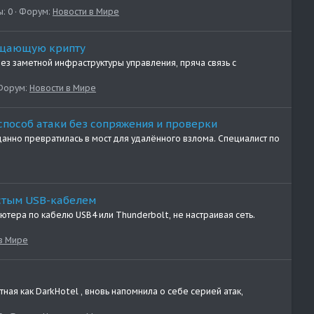
: 0
Форум:
Новости в Мире
хищающую крипту
з заметной инфраструктуры управления, пряча связь с
Форум:
Новости в Мире
способ атаки без сопряжения и проверки
данно превратилась в мост для удалённого взлома. Специалист по
ростым USB-кабелем
ютера по кабелю USB4 или Thunderbolt, не настраивая сеть.
в Мире
ая как DarkHotel , вновь напомнила о себе серией атак,