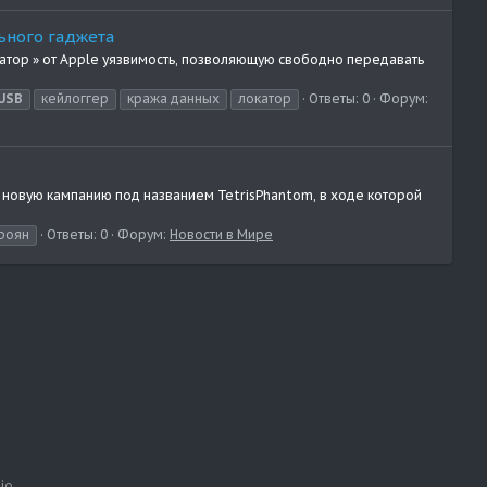
ьного гаджета
катор » от Apple уязвимость, позволяющую свободно передавать
USB
кейлоггер
кража данных
локатор
Ответы: 0
Форум:
новую кампанию под названием TetrisPhantom, в ходе которой
роян
Ответы: 0
Форум:
Новости в Мире
io