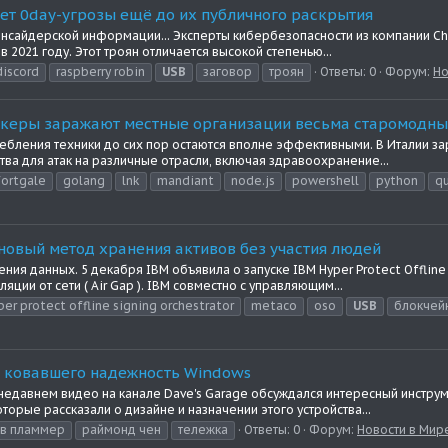
ует 0day-угрозы ещё до их публичного раскрытия
 инсайдерской информации... Эксперты кибербезопасности из компании
 2021 году. Этот троян отличается высокой степенью...
discord
raspberry robin
USB
заговор
троян
Ответы: 0
Форум:
Но
хакеры заражают местные организации весьма старомодн
ебления техники до сих пор остаются вполне эффективными. В Италии за
ва для атак на различные отрасли, включая здравоохранение...
fortgale
golang
lnk
mandiant
node.js
powershell
python
q
новый метод хранения активов без участия людей
ия данных. 5 декабря IBM объявила о запуске IBM Hyper Protect Offline
ии от сети ( Air Gap ). IBM совместно с управляющим...
er protect offline signing orchestrator
metaco
oso
USB
блокчей
я, ковавшего надежность Windows
едавнем видео на канале Dave's Garage обсуждался интересный инструмен
торые рассказали о дизайне и назначении этого устройства...
в пламмер
раймонд чен
тележка
Ответы: 0
Форум:
Новости в Мир