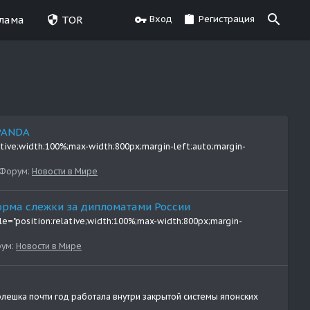
лама
TOR
Вход
Регистрация
 PANDA
ative;width:100%;max-width:800px;margin-left:auto;margin-
Форум:
Новости в Мире
форма слежки за дипломатами России
yle="position:relative;width:100%;max-width:800px;margin-
ум:
Новости в Мире
лешка почти год работала внутри закрытой системы японских