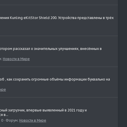
ия Kunling eKitStor Shield 200. Устройства представлены в трёх
котором рассказал о значительных улучшениях, внесённых в
м:
Новости в Мире
особ , как сохранить огромные объёмы информации буквально на
Мире
ный загрузчик, впервые выявленный в 2021 году и
 в...
 0
Форум:
Новости в Мире