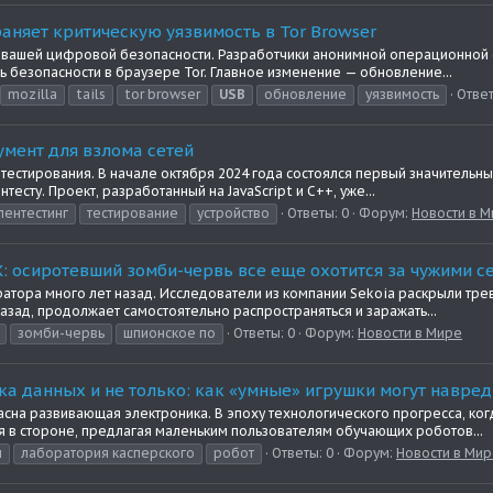
траняет критическую уязвимость в Tor Browser
ге вашей цифровой безопасности. Разработчики анонимной операционной 
ь безопасности в браузере Tor. Главное изменение — обновление...
mozilla
tails
tor browser
USB
обновление
уязвимость
Ответ
умент для взлома сетей
тестирования. В начале октября 2024 года состоялся первый значительный
есту. Проект, разработанный на JavaScript и C++, уже...
пентестинг
тестирование
устройство
Ответы: 0
Форум:
Новости в 
: осиротевший зомби-червь все еще охотится за чужими с
ератора много лет назад. Исследователи из компании Sekoia раскрыли тр
азад, продолжает самостоятельно распространяться и заражать...
зомби-червь
шпионское по
Ответы: 0
Форум:
Новости в Мире
ка данных и не только: как «умные» игрушки могут навре
сна развивающая электроника. В эпоху технологического прогресса, ког
ся в стороне, предлагая маленьким пользователям обучающих роботов...
и
лаборатория касперского
робот
Ответы: 0
Форум:
Новости в Ми