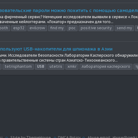
льзовательские пароли можно похитить с помощью самодел
 на фирменный сервис? Немецкие исследователи выявили в сервисе « Ло
аченные кейлоггерами. «Локатор» предназначен для того...
ooth
esp32
evilcrow
find my
poc
positive security
send my
пользуют USB-накопители для шпионажа в Азии
ми. Исследователи безопасности Лаборатории Касперского обнаружили 
 правительственные системы стран Азиатско-Тихоокеанского...
tetrisphantom
USB
utetris
xmkr
лаборатория касперского
т
ki
Style by ThemeHouse
DMCA Policy
Abuse email: abuse@gerki.