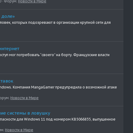
0
Форум:
Новости в Мире
в доле»
овек, которых подозревают в организации крупной сети для
интернет
туп мог потребовать “своего” на борту. Французские власти
ставок
Windows. Компания MangaGamer предупредила о возможной атаке
орум:
Новости в Мире
ние системы в ловушку
опасности для Windows 11 под номером KB5066835, выпущенное
ум:
Новости в Мире