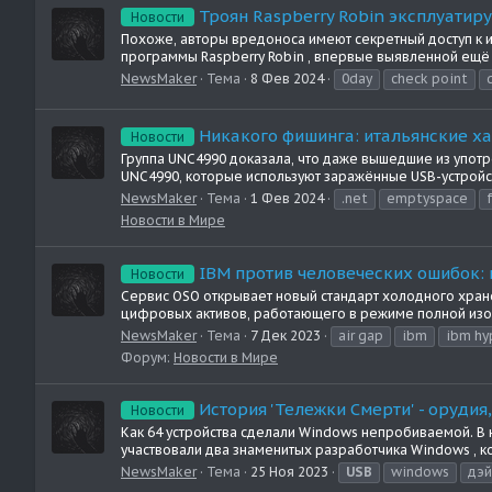
Троян Raspberry Robin эксплуатир
Новости
Похоже, авторы вредоноса имеют секретный доступ к
программы Raspberry Robin , впервые выявленной ещё в
NewsMaker
Тема
8 Фев 2024
0day
check point
Никакого фишинга: итальянские 
Новости
Группа UNC4990 доказала, что даже вышедшие из употр
UNC4990, которые используют заражённые USB-устройст
NewsMaker
Тема
1 Фев 2024
.net
emptyspace
Новости в Мире
IBM против человеческих ошибок: 
Новости
Сервис OSO открывает новый стандарт холодного хранен
цифровых активов, работающего в режиме полной изоляц
NewsMaker
Тема
7 Дек 2023
air gap
ibm
ibm hyp
Форум:
Новости в Мире
История 'Тележки Смерти' - оруди
Новости
Как 64 устройства сделали Windows непробиваемой. В н
участвовали два знаменитых разработчика Windows , ко
NewsMaker
Тема
25 Ноя 2023
USB
windows
дэй