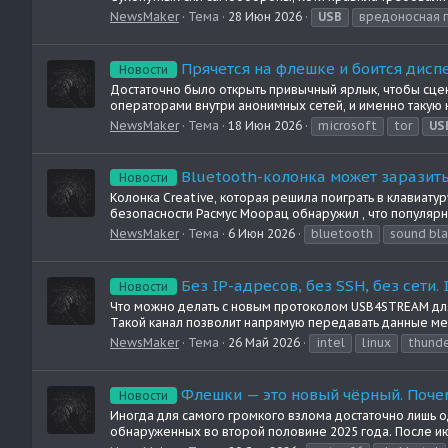
NewsMaker
Тема
28 Июн 2026
USB
вредоносная 
Прячется на флешке и боится дис
Новости
Достаточно было открыть привычный ярлык, чтобы сце
операторами внутри анонимных сетей, и именно такую 
NewsMaker
Тема
18 Июн 2026
microsoft
tor
US
Bluetooth-колонка может заразить
Новости
Колонка Creative, которая решила поиграть в клавиату
безопасности Расмус Моорац обнаружил , что популярная
NewsMaker
Тема
6 Июн 2026
bluetooth
sound bla
Без IP-адресов, без SSH, без сети
Новости
Что можно делать с новым протоколом USB4STREAM для L
Такой канал позволит напрямую передавать данные меж
NewsMaker
Тема
26 Май 2026
intel
linux
thunde
Флешки — это новый чёрный. Поче
Новости
Иногда для самого громкого взлома достаточно лишь од
обнаруженных во второй половине 2025 года. После ию