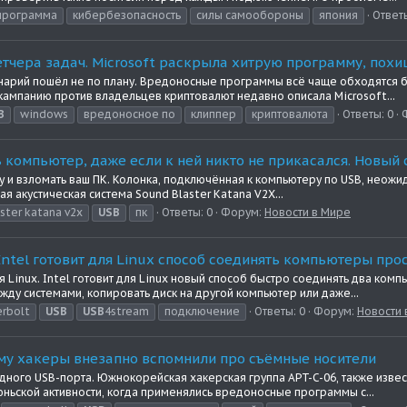
программа
кибербезопасность
силы самообороны
япония
Ответы
петчера задач. Microsoft раскрыла хитрую программу, по
нарий пошёл не по плану. Вредоносные программы всё чаще обходятся бе
кампанию против владельцев криптовалют недавно описала Microsoft...
B
windows
вредоносное по
клиппер
криптовалюта
Ответы: 0
 компьютер, даже если к ней никто не прикасался. Новый 
ру и взломать ваш ПК. Колонка, подключённая к компьютеру по USB, неожи
 акустическая система Sound Blaster Katana V2X...
ster katana v2x
USB
пк
Ответы: 0
Форум:
Новости в Мире
. Intel готовит для Linux способ соединять компьютеры п
inux. Intel готовит для Linux новый способ быстро соединять два компь
ду системами, копировать диск на другой компьютер или даже...
rbolt
USB
USB
4stream
подключение
Ответы: 0
Форум:
Новости 
му хакеры внезапно вспомнили про съёмные носители
ного USB-порта. Южнокорейская хакерская группа APT-C-06, также известн
ньской активности, когда применялись вредоносные программы с...