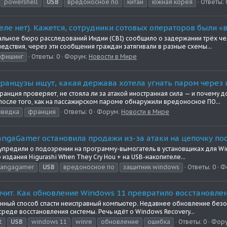
powershell
USB
вредоносное по
китай
южная корея
Ответы: 
еле нет). Кажется, сотрудники сотовых операторов были «
льное бюро расследований Индии (CBI) сообщило о задержании трёх чел
едствия, через эти сообщения граждан затягивали в разные схемы...
фишинг
Ответы: 0
Форум:
Новости в Мире
ранцузы ищут, какая держава хотела угнать паром через 
ция проверяет, не стояла ли за атакой иностранная сила — и почему дос
осле того, как на пассажирском пароме обнаружили вредоносное ПО...
зведка
франция
Ответы: 0
Форум:
Новости в Мире
angaGamer остановила продажи из-за атаки на цепочку по
едупредили о подозрении на программу-вымогатель в установщиках для 
издания Higurashi When They Cry Hou + на USB-накопителе...
angagamer
USB
вредоносное по
защитник windows
Ответы: 0
Ф
чит. Как обновление Windows 11 превратило восстановле
венный способ спасти неисправный компьютер. Недавнее обновление без
среде восстановления системы. Речь идёт о Windows Recovery...
t
USB
windows 11
winre
обновление
ошибка
Ответы: 0
Фор