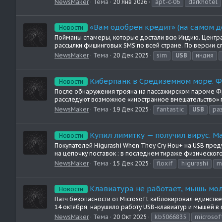
NewsMaker
Тема
20 Янв 2026
apt-c-06
darkhotel
«Вам одобрен кредит» (на самом д
Новости
Пойманы спамеры, которые достали всю Индию. Центра
рассылки фишинговых SMS по всей стране. По версии сл
NewsMaker
Тема
20 Дек 2025
sim
USB
индия
Киберпанк в Средиземном море. Ф
Новости
После обнаружения трояна на пассажирском пароме Фран
расследуют возможное «иностранное вмешательство» п
NewsMaker
Тема
19 Дек 2025
fantastic
USB
ра
Купил лимитку — получил вирус. M
Новости
Покупателей Higurashi When They Cry Hou+ на USB пр
на цепочку поставок : в последнем тираже физического 
NewsMaker
Тема
15 Дек 2025
floxif
higurashi
m
Клавиатура не работает, мышь мол
Новости
Патч безопасности от Microsoft заблокировал единст
14 октября, нарушило работу USB-клавиатур и мышей в 
NewsMaker
Тема
20 Окт 2025
kb5066835
microsof