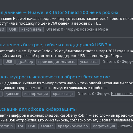
л данные — Huawei eKitStor Shield 200 не из робких
мпания Huawei начала продажи твердотельных накопителей нового поколен
оступила в продажу по цене 769 юаней, а версия с 2 ТБ...
ssd
USB
накопитель
Ответы: 0
Форум:
Новости в Мире
ь: теперь быстрее, гибче и с поддержкой USB 3.x
ет стабильнее. Проект Redox OS опубликовал отчёт за март 2025 года, в 
ений стал серьёзный прогресс в поддержке USB — теперь драйвер...
t
USB
драйвер
производительность
установка
Ответы: 0
Фору
 как мудрость человечества обретет бессмертие
ища данных. Учёные из Университета науки и технологий Китая нашли сп
данных внутри алмазов, используя их уникальные свойства...
з
данные
информация
хранилища
Ответы: 0
Форум:
Новости в 
фускации для обхода киберзащиты
инт из шифров и ложных следов. Raspberry Robin — это сложный вредонос
USB-устройства. Его уникальность, согласно отчёту Zscaler, заключается
ry robin
tor
USB
zscaler
вредоносное по
обфускация
Ответы: