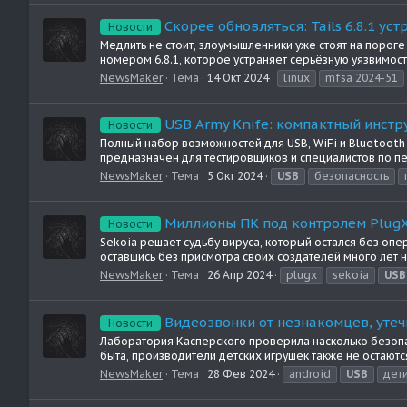
Скорее обновляться: Tails 6.8.1 ус
Новости
Медлить не стоит, злоумышленники уже стоят на поро
номером 6.8.1, которое устраняет серьёзную уязвимост
NewsMaker
Тема
14 Окт 2024
linux
mfsa 2024-51
USB Army Knife: компактный инстр
Новости
Полный набор возможностей для USB, WiFi и Bluetooth 
предназначен для тестировщиков и специалистов по пент
NewsMaker
Тема
5 Окт 2024
USB
безопасность
Миллионы ПК под контролем PlugX
Новости
Sekoia решает судьбу вируса, который остался без оп
оставшись без присмотра своих создателей много лет н
NewsMaker
Тема
26 Апр 2024
plugx
sekoia
USB
Видеозвонки от незнакомцев, утеч
Новости
Лаборатория Касперского проверила насколько безопа
быта, производители детских игрушек также не остают
NewsMaker
Тема
28 Фев 2024
android
USB
дет