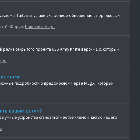
системы Tails выпустили экстренное обновление с порядковым
ы: 0
Форум:
Новости в Мире
 релиз открытого проекта USB Army Knife версии 1.0, который
Мире
екретами
евожные подробности о вредоносном черве PlugX , который,
дить вашим детям?
да умные устройства становятся неотъемлемой частью нашего
ре