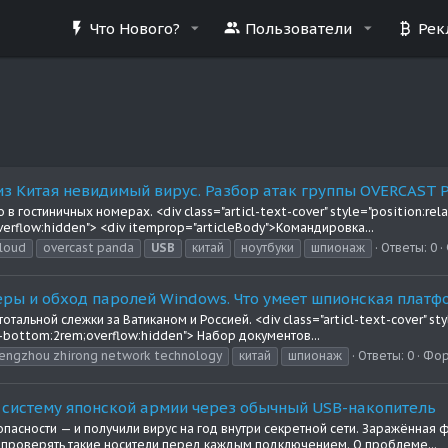
Что Нового?
Пользователи
Рек
из Китая невидимый вирус. Разбор атак группы OVERCAST
 гостиничных номерах. <div class="articl-text-cover" style="position:rel
verflow:hidden"> <div itemprop="articleBody">Командировка...
loud
overcast panda
USB
китай
ноутбуки
шпионаж
Ответы: 0
еры и обход паролей Windows. Что умеет шпионская плат
отальной слежки за Ватиканом и Россией. <div class="articl-text-cover" st
in-bottom:2rem;overflow:hidden"> Набор документов...
engzhou zhirong network technology
китай
шпионаж
Ответы: 0
Фор
ю систему японской армии через обычный USB-накопитель
асности — и получили вирус на год внутри секретной сети. Заражённая ф
 проверять такие носители перед каждым подключением. О проблеме...