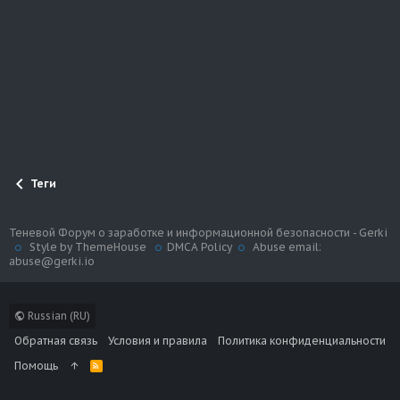
Теги
Теневой Форум о заработке и информационной безопасности - Gerki
Style by ThemeHouse
DMCA Policy
Abuse email:
abuse@gerki.io
Russian (RU)
Обратная связь
Условия и правила
Политика конфиденциальности
Помощь
R
S
S