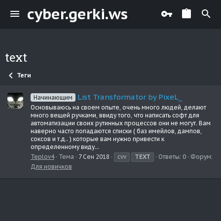
cyber.gerki.ws
text
Теги
List Transformator by PixeL_
Начинающим
Основываюсь на своем опыте, очень много людей, делают
много вещей ручками, ввиду того, что написать софт для
автоматизации своих рутинных процессов они не могут. Вам
наверно часто попадаются списки ( баз имейлов, дампов,
соксов и т.д.. ) которые вам нужно привести к
определенному виду...
Teplov4
Тема
7 Сен 2018
cvv
TEXT
Ответы: 0
Форум:
Для новичков