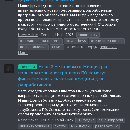
Минцифры подготовило проект постановления
правительства о новых требованиях к разработчикам
программного обеспечения. Минцифры подготовило
проект постановления правительства, согласно которому
разработчики программного обеспечения (ПО) должны
будут обеспечить совместимость своего софта...
NewsMaker
Тема
14 Июн 2023
минцифры
операционная система
ос windows
отечественное по
постановление
СОФТ
Ответы: 0
Форум:
Новости в
Мире
Новый механизм от Минцифры:
Новости
пользователи иностранного ПО помогут
финансировать льготные кредиты для
разработчиков
Часть средств от оплаты иностранных лицензий будут
направлены на поддержку отечественных разработчиков.
Минцифры работает над обновленной версией
законопроекта о принудительном лицензировании
зарубежного ПО. Согласно проекту, российские компании
смогут продолжать легально использовать...
NewsMaker
Тема
17 Май 2023
it-кредит
законопроект
лицензирование
льготы
минцифры
разработчик