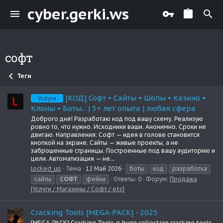
cyber.gerki.ws
софт
Теги
[КОД] Софт • Сайты • Шопы • Казино •
Услуги
Клоны • Боты... | 5+ лет опыта | любая сфера
Доброго дня! Разработаю код под вашу схему. Реализую
ровно то, что нужно. Исходники ваши. Анонимно. Сроки не
двигаю. Направления: Софт — идея в голове становится
кнопкой на экране. Сайты — живые проекты, а не
заброшенные страницы. Построенные под вашу аудиторию и
цели. Автоматизация — не...
locked_up
Тема
12 Май 2026
боты
код
разработка
сайты
СОФТ
фейки
Ответы: 0
Форум:
Продажа
[Услуги / Магазины / Софт / etc]
Cracking Tools [MEGA-PACK] - 2025
[MEGA-PACK] Cracking Tools is huge collection cracking tools