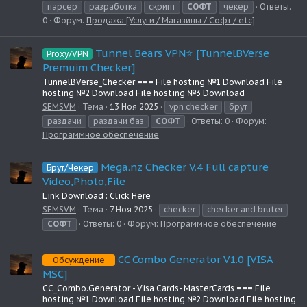
парсер
разработка
скрипт
СОФТ
чекер
Ответы:
0
Форум:
Продажа [Услуги / Магазины / Софт / etc]
Tunnel Bears VPN⭐ [TunnelBVerse
Proxy/VPN
Premuim Checker]
TunnelBVerse_Checker === File hosting №1 Download File
hosting №2 Download File hosting №3 Download
SEMSVM
Тема
13 Ноя 2025
vpn checker
брут
раздачи
раздачи баз
СОФТ
Ответы: 0
Форум:
Программное обеспечение
Mega.nz Checker V.4 Full capture
Брут/Чекер
Video,Photo,File
Link Download : Click Here
SEMSVM
Тема
7 Ноя 2025
checker
checker and bruter
СОФТ
Ответы: 0
Форум:
Программное обеспечение
CC Combo Generator V1.0 [VISA
Обсуждение
MSC]
CC_Combo.Generator - Visa Cards- MasterCards === File
hosting №1 Download File hosting №2 Download File hosting