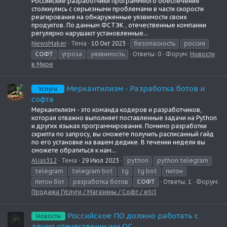
Российские разработчики программного обеспечения
столкнулись с серьезными проблемами в части скорости
реагирования на обнаруженные уязвимости своих
продуктов. По данным ФСТЭК , отечественные компании
регулярно нарушают установленные...
NewsMaker
Тема
10 Окт 2023
безопасность
россия
СОФТ
угроза
уязвимость
Ответы: 0
Форум:
Новости
в Мире
Меркантилизм - Разработка ботов и
Услуги
софта
Меркантилизм - это команда кодеров и разработчиков,
которая отважно выполняет поставленные задачи на Python
и других языках программирования. Помимо разработки
скрипта по запросу, вы сможете получить расписанный гайд
по его установке на вашем дедике. В течении недели вы
сможете обратиться к нам...
Alias312
Тема
29 Июл 2023
python
python telegram
telegram
telegram bot
tg
tg bot
питон
питон бот
разработка ботов
СОФТ
Ответы: 1
Форум:
Продажа [Услуги / Магазины / Софт / etc]
Российское ПО должно работать с
Новости
двумя отечественными ОС