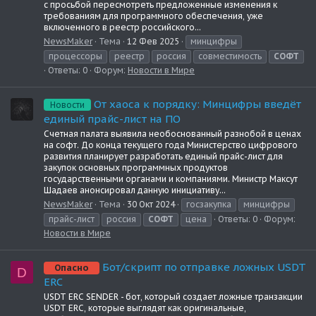
с просьбой пересмотреть предложенные изменения к
требованиям для программного обеспечения, уже
включенного в реестр российского...
NewsMaker
Тема
12 Фев 2025
минцифры
процессоры
реестр
россия
совместимость
СОФТ
Ответы: 0
Форум:
Новости в Мире
От хаоса к порядку: Минцифры введёт
Новости
единый прайс-лист на ПО
Счетная палата выявила необоснованный разнобой в ценах
на софт. До конца текущего года Министерство цифрового
развития планирует разработать единый прайс-лист для
закупок основных программных продуктов
государственными органами и компаниями. Министр Максут
Шадаев анонсировал данную инициативу...
NewsMaker
Тема
30 Окт 2024
госзакупка
минцифры
прайс-лист
россия
СОФТ
цена
Ответы: 0
Форум:
Новости в Мире
Бот/скрипт по отправке ложных USDT
Опасно
D
ERC
USDT ERC SENDER - бот, который создает ложные транзакции
USDT ERC, которые выглядят как оригинальные,