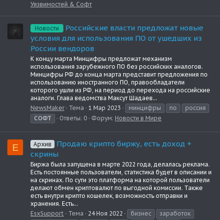
Уязвимостей & Софт
Российские власти предложат новые
Новости
условия для использования ПО от ушедших из
России вендоров
К концу марта Минцифры предложат механизм
использования зарубежного ПО без российских аналогов.
Минцифры РФ до конца марта представит предложения по
использованию иностранного ПО, правообладатели
которого ушли из РФ, на период до перехода на российские
аналоги. Глава ведомства Максут Шадаев...
NewsMaker
Тема
1 Мар 2023
минцифры
по
россия
СОФТ
Ответы: 0
Форум:
Новости в Мире
Продаю крипто биржу, есть доход +
Архив
E
скрины
Биржа была запущена в марте 2022 года, делалась реклама.
Есть постоянные пользователи, статистика будет в описании и
на скринах. По сути это платформа на которой пользователи
делают обмен криптовалют по выгодной комиссии. Также
есть внутри крипто кошелек, возможность отправки и
хранения. Есть...
EsxSupport
Тема
24 Ноя 2022
бизнес
заработок