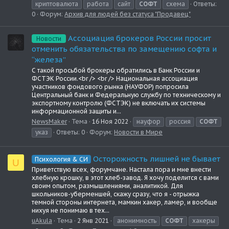
криптовалюта
работа
сайт
СОФТ
схема
Ответы:
0
Форум:
Архив для людей без статуса "Продавец"
Ассоциация брокеров России просит
Новости
отменить обязательства по замещению софта и
“железа”
С такой просьбой брокеры обратились в Банк России и
ФСТЭК России.<br /> <br /> Национальная ассоциация
участников фондового рынка (НАУФОР) попросила
Центральный банк и Федеральную службу по техническому и
экспортному контролю (ФСТЭК) не включать их системы
информационной защиты и...
NewsMaker
Тема
16 Ноя 2022
науфор
россия
СОФТ
указ
Ответы: 0
Форум:
Новости в Мире
Осторожность лишней не бывает
Психология & СИ
U
Приветствую всех, форумчане. Настала пора и мне внести
хлебную крошку, в этот хлеб-завод. Я хочу поделится с вами
своим опытом, размышлениями, аналитикой. Для
школьников-уберменшей, скажу сразу, что я - отрыжка
темной стороны интернета, мамкин хакер, ламер, и вообще
нихуя не понимаю в тех...
uAkula
Тема
2 Янв 2021
анонимность
СОФТ
хакеры