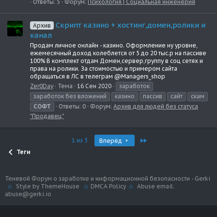
Ответы: 5
Форум:
Психология | Социальная инженерия
Скрипт казино + хостинг,домен,ролики и
Архив
канал
Продам личное онлайн - казино. Оформление ну уровне,
ежемесячный доход колеблется от 5 до 20 тыс.р на пассиве
100% В комплект отдам Домен,сервер,группу в соц сетях и
права на ролики. За стоимостью и примером сайта
обращаться в ЛС в телеграм @Managers_shop
Zer0Day
Тема
16 Сен 2020
заработок
заработок без вложений
казино
пассив
сайт
скам
СОФТ
Ответы: 0
Форум:
Архив для людей без статуса
"Продавец"
Last
1 из 3
Вперёд
Теги
Теневой Форум о заработке и информационной безопасности - Gerki
Style by ThemeHouse
DMCA Policy
Abuse email:
abuse@gerki.io