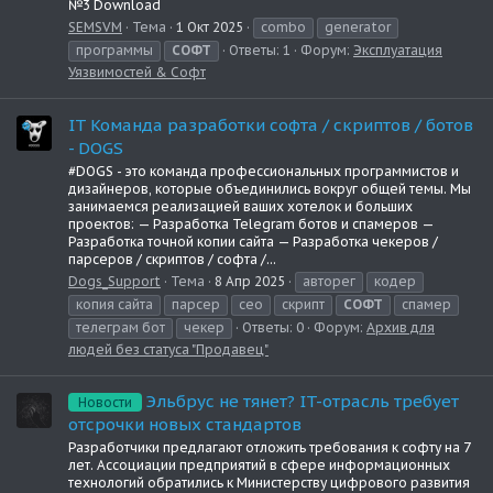
№3 Download
SEMSVM
Тема
1 Окт 2025
combo
generator
программы
СОФТ
Ответы: 1
Форум:
Эксплуатация
Уязвимостей & Софт
IT Команда разработки софта / скриптов / ботов
- DOGS
#DOGS - это команда профессиональных программистов и
дизайнеров, которые объединились вокруг общей темы. Мы
занимаемся реализацией ваших хотелок и больших
проектов: — Разработка Telegram ботов и спамеров —
Разработка точной копии сайта — Разработка чекеров /
парсеров / скриптов / софта /...
Dogs_Support
Тема
8 Апр 2025
авторег
кодер
копия сайта
парсер
сео
скрипт
СОФТ
спамер
телеграм бот
чекер
Ответы: 0
Форум:
Архив для
людей без статуса "Продавец"
Эльбрус не тянет? IT-отрасль требует
Новости
отсрочки новых стандартов
Разработчики предлагают отложить требования к софту на 7
лет. Ассоциации предприятий в сфере информационных
технологий обратились к Министерству цифрового развития