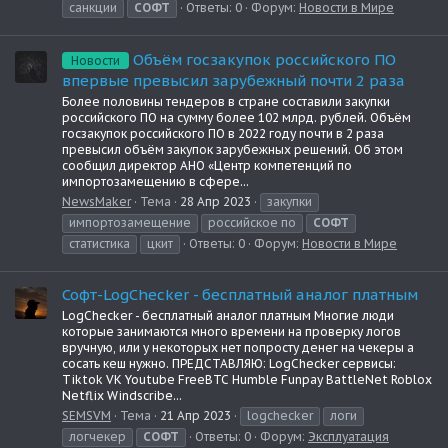
санкции
СОФТ
Ответы: 0
Форум:
Новости в Мире
Объём госзакупок российского ПО
Новости
впервые превысил зарубежный почти 2 раза
Более половины тендеров в стране составили закупки
российского ПО на сумму более 102 млрд. рублей. Объём
госзакупок российского ПО в 2022 году почти в 2 раза
превысил объём закупок зарубежных решений. Об этом
сообщил директор АНО «Центр компетенций по
импортозамещению в сфере...
NewsMaker
Тема
28 Апр 2023
закупки
импортозамещение
российское по
СОФТ
статистика
цкит
Ответы: 0
Форум:
Новости в Мире
Софт-LogChecker - бесплатный аналог платным
LogChecker - бесплатный аналог платным Многие люди
которые занимаются много времени на проверку логов
вручную, или у некоторых нет попросту денег на чекеры а
сосать кеш нужно. ПРЕДСТАВЛЯЮ: LogChecker сервисы:
Tiktok VK Youtube FreeBTC Humble Funpay BattleNet Roblox
Netflix Windscribe...
SEMSVM
Тема
21 Апр 2023
logchecker
логи
логчекер
СОФТ
Ответы: 0
Форум:
Эксплуатация