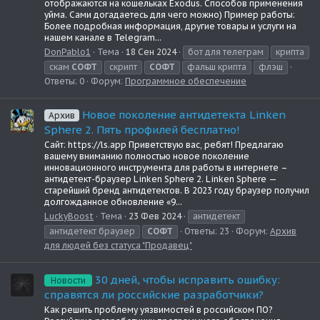
отображаются на кошельках Exodus. Способов применения
уйма. Сами догадаетесь для чего можно) Пример работы:
Более подробная информация, другие товары и услуги на
нашем канале в Telegram...
DonPablo1
Тема
18 Сен 2024
бот для телеграм
крипта
скам
СОФТ
скрипт
СОФТ
фальш крипта
флэш
Ответы: 0
Форум:
Программное обеспечение
Новое поколение антидетекта Linken
Архив
Sphere 2. Пять профилей бесплатно!
Сайт: https://ls.app Приветствую вас, ребят! Предлагаю
вашему вниманию полностью новое поколение
инновационного инструмента для работы в интернете –
антидетект-браузер Linken Sphere 2. Linken Sphere —
старейший бренд антидетектов. В 2023 году браузер получил
долгожданное обновление «9...
LuckyBoost
Тема
23 Фев 2024
антидетект
антидетект браузер
СОФТ
Ответы: 23
Форум:
Архив
для людей без статуса "Продавец"
30 дней, чтобы исправить ошибку:
Новости
справятся ли российские разработчики?
Как решить проблему уязвимостей в российском ПО?