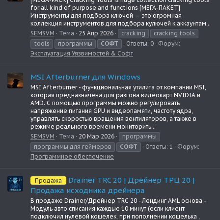
for all kind of purpose and functions [МЕГА-ПАКЕТ]
Инструменты для подбора ключей — это огромная
коллекция инструментов для подбора кулючей к аккаунтам...
SEMSVM
Тема
25 Апр 2026
cracking
cracking tools
tools
программы
СОФТ
Ответы: 0
Форум:
Эксплуатация Уязвимостей & Софт
MSI Afterburner для Windows
MSI Afterburner - функциональная утилита от компании MSI,
которая предназначена для разгона видеокарт NVIDIA и
AMD. С помощью программы можно регулировать
напряжение питания GPU и видеопамяти, частоту ядра,
управлять скоростью вращения вентиляторов, а также в
режиме реального времени мониторить...
SEMSVM
Тема
20 Мар 2026
программы
программы для геймеров
СОФТ
Ответы: 1
Форум:
Программное обеспечение
Drainer TRC 20 | Дрейнер ТРЦ 20 |
Продажа
Продажа исходника дрейнера
В продаже Drainer/Дрейнер TRC 20 - Лендинг AML основа -
Модуль авто списания каждые 10 минут (если клиент
подключил нулевой кошелек, при пополнении кошелька ,