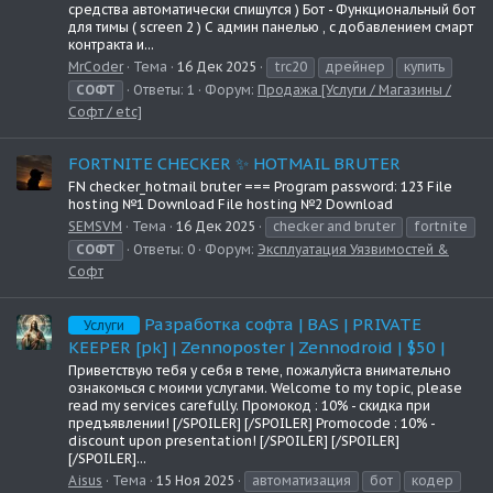
средства автоматически спишутся ) Бот - Функциональный бот
для тимы ( screen 2 ) С админ панелью , с добавлением смарт
контракта и...
MrCoder
Тема
16 Дек 2025
trc20
дрейнер
купить
СОФТ
Ответы: 1
Форум:
Продажа [Услуги / Магазины /
Софт / etc]
FORTNITE CHECKER ✨ HOTMAIL BRUTER
FN checker_hotmail bruter === Program password: 123 File
hosting №1 Download File hosting №2 Download
SEMSVM
Тема
16 Дек 2025
checker and bruter
fortnite
СОФТ
Ответы: 0
Форум:
Эксплуатация Уязвимостей &
Софт
Разработка софта | BAS | PRIVATE
Услуги
KEEPER [pk] | Zennoposter | Zennodroid | $50 |
Приветствую тебя у себя в теме, пожалуйста внимательно
ознакомься с моими услугами. Welcome to my topic, please
read my services carefully. Промокод : 10% - скидка при
предъявлении! [/SPOILER] [/SPOILER] Promocode : 10% -
discount upon presentation! [/SPOILER] [/SPOILER]
[/SPOILER]...
Aisus
Тема
15 Ноя 2025
автоматизация
бот
кодер