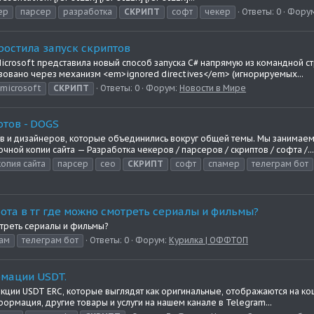
ер
парсер
разработка
СКРИПТ
софт
чекер
Ответы: 0
Фору
простила запуск скриптов
Microsoft представила новый способ запуска C# напрямую из командной 
изовано через механизм <em>ignored directives</em> (игнорируемых...
microsoft
СКРИПТ
Ответы: 0
Форум:
Новости в Мире
отов - DOGS
 и дизайнеров, которые объединились вокруг общей темы. Мы занимаем
ной копии сайта — Разработка чекеров / парсеров / скриптов / софта /...
копия сайта
парсер
сео
СКРИПТ
софт
спамер
телеграм бот
бота в тг где можно смотреть сериалы и фильмы?
мотреть сериалы и фильмы?
ам
телеграм бот
Ответы: 0
Форум:
Курилка | ОФФТОП
рмации USDT.
акции USDT ERC, которые выглядят как оригинальные, отображаются на к
рмация, другие товары и услуги на нашем канале в Telegram...