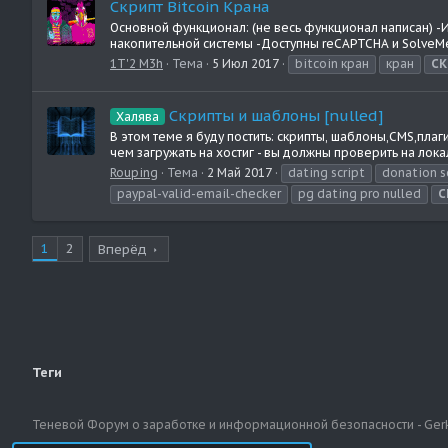
Скрипт Bitcoin Крана
Основной функционал: (не весь функционал написан) 
накопительной системы -Доступны reCAPTCHA и SolveMed
1T'2 M3h
Тема
5 Июл 2017
bitcoin кран
кран
СК
Скрипты и шаблоны [nulled]
Халява
В этом теме я буду постить: скрипты, шаблоны,CMS,пла
чем загружать на хостиг - вы должны проверить на локал
Rouping
Тема
2 Май 2017
dating script
donation s
paypal-valid-email-checker
pg dating pro nulled
С
1
2
Вперёд
Теги
Теневой Форум о заработке и информационной безопасности - Ger