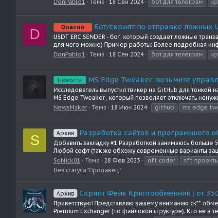
DonPablo1
Тема
18 Сен 2024
бот для телеграм
кр
Бот/скрипт по отправке ложных 
Опасно
D
USDT ERC SENDER - бот, который создает ложные транз
для чего можно) Пример работы: Более подробная инфо
DonPablo1
Тема
18 Сен 2024
бот для телеграм
кр
MS Edge Tweaker: возьмите управл
Новости
Исследователь выпустил твикер на GitHub для тонкой 
MS Edge Tweaker , который позволяет отключать ненужн
NewsMaker
Тема
18 Июн 2024
github
ms edge tw
Разработка сайтов и програмнного об
Архив
S
Добавить закладку #1 Разработкой занимаюсь больше 5 л
Любой софт (так же обхожу современные варианты защит
SoNick01
Тема
28 Фев 2023
nft coder
nft проект
без статуса "Продавец"
Скрипт Фейк Криптообменник | от 350
Архив
Приветствую! Представляю вашему вниманию ск** обмен
Premium Exchanger (по файловой структуре). Кто не в т