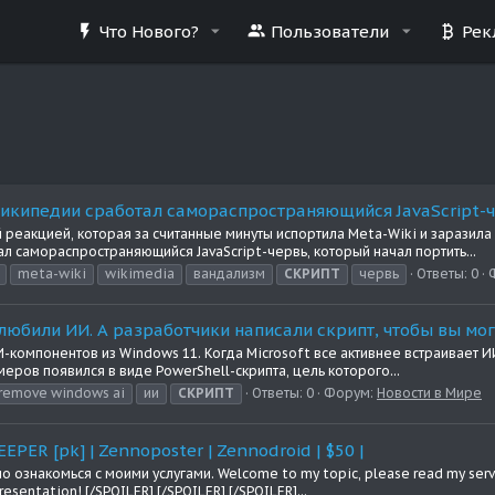
Что Нового?
Пользователи
Рек
Википедии сработал самораспространяющийся JavaScript-ч
реакцией, которая за считанные минуты испортила Meta-Wiki и заразила 
л самораспространяющийся JavaScript-червь, который начал портить...
meta-wiki
wikimedia
вандализм
СКРИПТ
червь
Ответы: 0
олюбили ИИ. А разработчики написали скрипт, чтобы вы мо
-компонентов из Windows 11. Когда Microsoft все активнее встраивает И
меров появился в виде PowerShell-скрипта, цель которого...
remove windows ai
ии
СКРИПТ
Ответы: 0
Форум:
Новости в Мире
EPER [pk] | Zennoposter | Zennodroid | $50 |
о ознакомься с моими услугами. Welcome to my topic, please read my servi
esentation! [/SPOILER] [/SPOILER] [/SPOILER]...