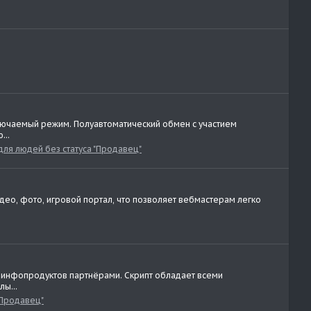
лючаемый режим. Полуавтоматический обмен с участием
...
для людей без статуса "Продавец"
идео, фото, игровой портал, что позволяет вебмастерам легко
аж инфопродуктов партнёрами. Скрипт обладает всеми
ы...
"Продавец"