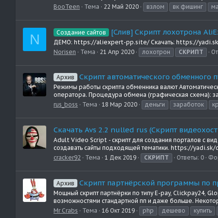
BooTeen
Тема
22 Май 2020
взлом
вк фишинг
м
[Слив] Скрипт лохотрона AliE
Создание сайтов
N
ДЕМО: https://aliexpert-pp.site/ Скачать: https://yad
Norisen
Тема
21 Апр 2020
лохотрон
СКРИПТ
От
Скрипт автоматического обменного 
Архив
Режимы работы скрипта обменника валют Автоматическ
оператора. Процедура обмена (графическая схема): за
rus_boss
Тема
18 Мар 2020
деньги
заработок
к
Скачать Avs 2.2 nulled rus (Скрипт видеохос
Adult Video Script - скрипт для создания порталов с 
создавать сайты подходящей тематики. https://yadi.sk
cracker92
Тема
1 Дек 2019
СКРИПТ
Ответы: 0
Фо
Скрипт партнёрской программы по 
Архив
Мощный скрипт партнёрки по типу E-pay, Clickpay24, 
возможностями стандартной пп и даже больше. Некоторы
Mr Crabs
Тема
16 Окт 2019
php
дешево
купить