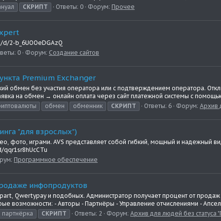
ануал
СКРИПТ
Ответы: 0
Форум:
Прочее
xpert
i.sk/d/2-b_6UOOeDGAzQ
веты: 0
Форум:
Создание сайтов
пункта Premium Exchanger
ий обмен без участия оператора или с подтверждением оператора. Отк
явка на обмен → онлайн оплата через сайт платежной системы с помощью
риптовалюты
обмен
обменник
СКРИПТ
Ответы: 6
Форум:
Архив 
тинга "для взрослых")
видео, фото, играми. AVS представляет собой гибкий, мощный и надежный в
/d/qqr1sr8hUcCTu
рум:
Программное обеспечение
продаже инфопродуктов
Glopart, Qwertypay и подобных. Администратор получает процент от прод
е возможности: - Авторы - Партнёры - Управление отчислениями - Апселл
партнёрка
СКРИПТ
Ответы: 2
Форум:
Архив для людей без статуса 