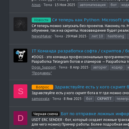
Aisus
Тема
15 Ноя 2025
автоматизация
бот
код
C# теперь как Python: Microsoft у
Новости
C# теперь можно запускать без проектов. Наконец-то. 
обучение, так и на скрипты. Нововведение будет реал
NewsMaker
Тема
29 Май 2025
.net 10
hashbang
IT Команда разработки софта / скриптов / б
#DOGS - это команда профессиональных программистов
Разработка Telegram ботов и спамеров — Разработка точ
Dogs_Support
Тема
8 Апр 2025
авторег
кодер
"Продавец"
Здравствуйте есть у кого скрипт 
Вопрос
S
Здравствуйте есть у кого скрипт бота в тг где можно с
samosvalx
Тема
8 Янв 2025
бот
СКРИПТ
телегр
Бот по отправке ложных инфо
Черная схема
D
USDT ERC SENDER - бот, который создает ложные транз
для чего можно) Пример работы: Более подробная инфо