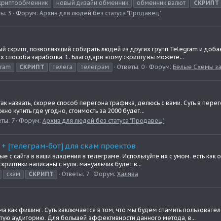
криптообменник
новый дизайн обменник
обменник валют
СКРИПТ
ы: 3
Форум:
Архив для людей без статуса "Продавец"
скрипт, позволяющий собирать людей из других групп Telegram и добавл
х способа заработка: 1. Благодаря этому скрипту вы можете...
gram
СКРИПТ
телега
телеграм
Ответы: 0
Форум:
Белые Схемы з
ак назвать, скорее способ перегона трафика, делюсь с вами. Суть в перег
жно купить где угодно, стоимость за 2000 будет...
ты: 7
Форум:
Архив для людей без статуса "Продавец"
 + [телеграм-бот] для скам проектов
е с сайта в ваши владения в телеграме. Используйте их с умом. есть как о
криптики написаны с нуля. мануальчик будет в...
скам
СКРИПТ
Ответы: 7
Форум:
Халява
а как фишинг. Суть заключается в том, что мы будем спамить пользовате
ватую аудиторию. Для большей эффективности данного метода, в...