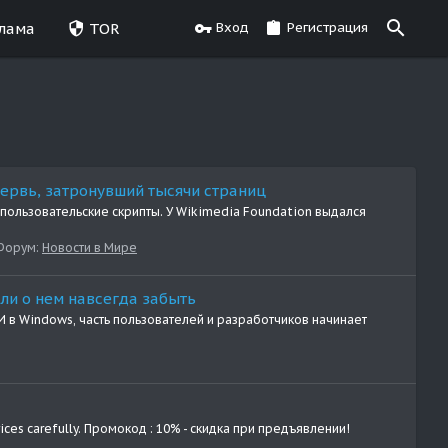
лама
TOR
Вход
Регистрация
ервь, затронувший тысячи страниц
пользовательские скрипты. У Wikimedia Foundation выдался
Форум:
Новости в Мире
гли о нем навсегда забыть
И в Windows, часть пользователей и разработчиков начинает
ces carefully. Промокод : 10% - скидка при предъявлении!