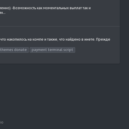
енно) -Возможность как моментальных выплат так и
...
что накопилось на компе и также, что найдено в инете. Прежде
 themes donate
payment terminal script
io