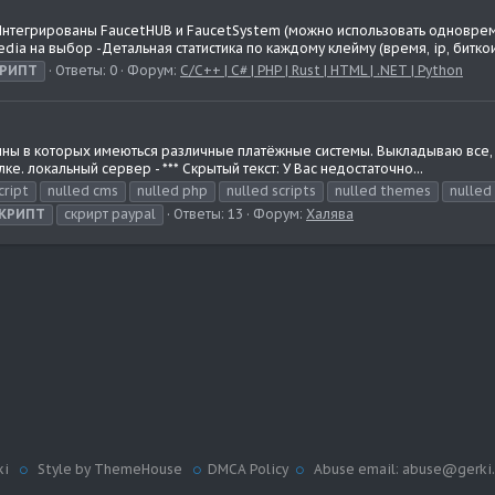
-Интегрированы FaucetHUB и FaucetSystem (можно использовать одноврем
ia на выбор -Детальная статистика по каждому клейму (время, ip, биткоин
РИПТ
Ответы: 0
Форум:
С/C++ | C# | PHP | Rust | HTML | .NET | Python
гины в которых имеються различные платёжные системы. Выкладываю все, 
ке. локальный сервер - *** Скрытый текст: У Вас недостаточно...
cript
nulled cms
nulled php
nulled scripts
nulled themes
nulled
КРИПТ
скрирт paypal
Ответы: 13
Форум:
Халява
ki
Style by ThemeHouse
DMCA Policy
Abuse email: abuse@gerki.