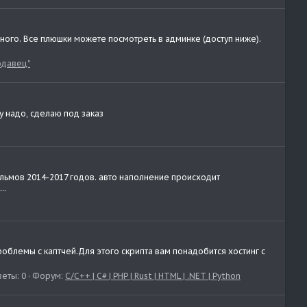
ого. Все плюшки можете посмотреть в админке (доступ ниже).
одавец"
у надо, сделаю под заказ
ильмов 2014-2017 годов. авто наполнение происходит
..
проблемы с каптчей.Для этого скрипта вам понадобится хостинг с
веты: 0
Форум:
С/C++ | C# | PHP | Rust | HTML | .NET | Python