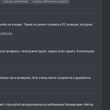
схемы обменник
схемы обменник крипта
ять их в ваши. Также он умеет спамить в ЛС юзерам, которых
аработка
оне трафика с телеграмм групп, через спам скрипт. Я использую
платы так и возвраты. Всё очень легко создается и удаляется.
лей с просьбой авторизоваться в избежание блокировки. Метод