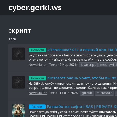
cyber.gerki.ws
скрипт
Теги
«Ололошка562» и спящий код. На 
Новости
Внутренняя проверка безопасности обернулась цепной 
очень неприятный день. На проектах Wikimedia сработа
NewsMaker
Тема
7 Мар 2026
javascript
mediawiki
Microsoft очень хочет, чтобы вы п
Новости
На GitHub опубликован скрипт для полного удаления ИИ
сопротивляться не словами, а кодом. Один из таких при
NewsMaker
Тема
13 Янв 2026
github
microsoft
Разработка софта | BAS | PRIVATE KE
Услуги
Приветствую тебя у себя в теме, пожалуйста внимательн
[/SPOILER] [/SPOILER] Promocode : 10% - discount upon pr