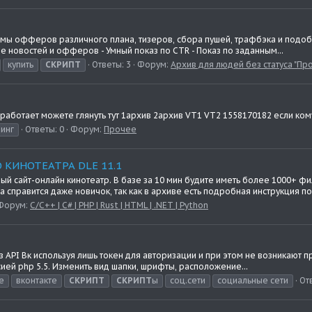
мы офферов различного плана, тизеров, сбора пушей, трафбэка и подобн
новостей и офферов - Умный показ по CTR - Показ по заданным...
купить
СКРИПТ
Ответы: 3
Форум:
Архив для людей без статуса "Пр
 работает можете глянуть тут 1архив 2архив VT1 VT2 1558170182 если ком
инг
Ответы: 0
Форум:
Прочее
КИНОТЕАТРА DLE 11.1
ый сайт-онлайн кинотеатр. В базе за 10 мин будите иметь более 1000+ ф
а справится даже новичок, так как в архиве есть подробная инструкция по.
Форум:
С/C++ | C# | PHP | Rust | HTML | .NET | Python
з API Вк используя лишь токен для авторизации и при этом не возникают 
ей php 5.5. Изменить вид шапки, шрифты, расположение...
e
вконтакте
СКРИПТ
СКРИПТ
ы
соц.сети
социальные сети
От