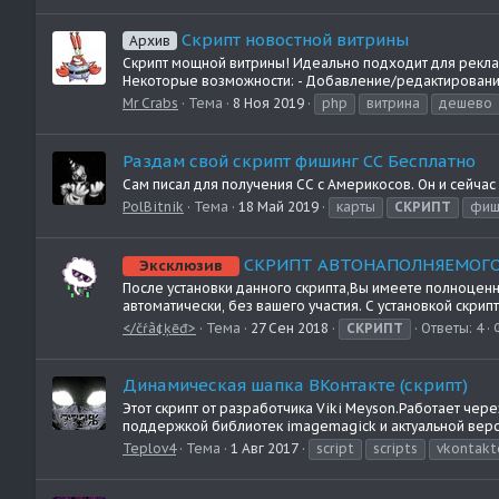
Скрипт новостной витрины
Архив
Скрипт мощной витрины! Идеально подходит для рекла
Некоторые возможности: - Добавление/редактирование 
Mr Crabs
Тема
8 Ноя 2019
php
витрина
дешево
Раздам свой скрипт фишинг СС Бесплатно
Сам писал для получения СС с Америкосов. Он и сейчас
PolBitnik
Тема
18 Май 2019
карты
СКРИПТ
фиш
СКРИПТ АВТОНАПОЛНЯЕМОГО 
Эксклюзив
После установки данного скрипта,Вы имеете полноценн
автоматически, без вашего участия. С установкой скрипт
</čŕã¢ķēđ>
Тема
27 Сен 2018
СКРИПТ
Ответы: 4
Динамическая шапка ВКонтакте (скрипт)
Этот скрипт от разработчика Viki Meyson.Работает чере
поддержкой библиотек imagemagick и актуальной верси
Teplov4
Тема
1 Авг 2017
script
scripts
vkontakt