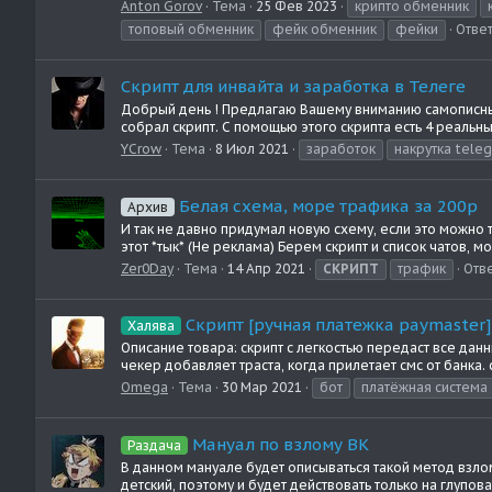
Anton Gorov
Тема
25 Фев 2023
крипто обменник
топовый обменник
фейк обменник
фейки
Ответ
Скрипт для инвайта и заработка в Телеге
Добрый день ! Предлагаю Вашему вниманию самописный 
собрал скрипт. С помощью этого скрипта есть 4 реальны
YCrow
Тема
8 Июл 2021
заработок
накрутка tele
Белая схема, море трафика за 200р
Архив
И так не давно придумал новую схему, если это можно т
этот *тык* (Не реклама) Берем скрипт и список чатов, мо
Zer0Day
Тема
14 Апр 2021
СКРИПТ
трафик
Отве
Скрипт [ручная платежка paymaster]
Халява
Описание товара: cкрипт с легкостью передаст все данны
чекер добавляет траста, когда прилетает смс от банка. с
Omega
Тема
30 Мар 2021
бот
платёжная система
Мануал по взлому ВК
Раздача
В данном мануале будет описываться такой метод взлом
детский, поэтому и будет действовать только на глупо