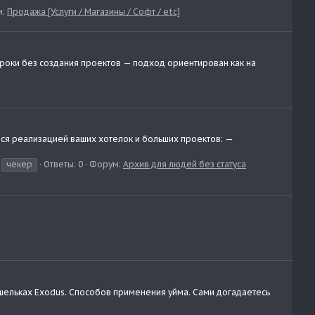
м:
Продажа [Услуги / Магазины / Софт / etc]
строки без создания проектов — подход ориентирован как на
ся реализацией ваших хотелок и больших проектов: —
чекер
Ответы: 0
Форум:
Архив для людей без статуса
ошельках Exodus. Способов применения уйма. Сами догадаетесь