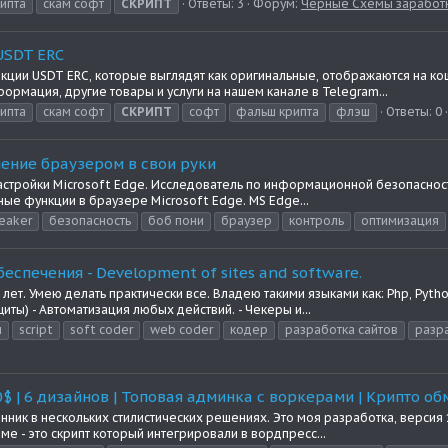
ипта
скам софт
СКРИПТ
Ответы: 3
Форум:
Черные Схемы заработ
USDT ERC
акции USDT ERC, которые выглядят как оригинальные, отображаются на к
рмация, другие товары и услуги на нашем канале в Telegram...
ипта
скам софт
СКРИПТ
софт
фальш крипта
флэш
Ответы: 0
ение браузером в свои руки
настройки Microsoft Edge. Исследователь по информационной безопасност
ые функции в браузере Microsoft Edge. MS Edge...
eaker
безопасность
боб пони
браузер
контроль
оптимизация
еспечения - Development of sites and software.
ет. Умею делать практически все. Владею такими языками как: Php, Python
ы) - Автоматизация любых действий. - Чекеры и...
ы
script
soft coder
web coder
кодер
разработка сайтов
разр
$ | 6 дизайнов | Топовая админка с воркерами | Крипто о
ник в нескольких стилистических решениях. Это моя разработка, версия
еме - это скрипт который интегрировали в вордпресс...