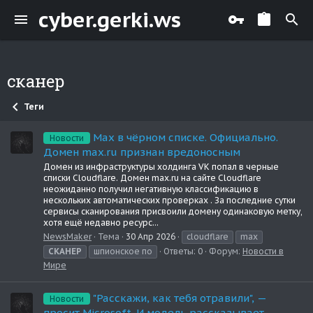
cyber.gerki.ws
сканер
Теги
Мах в чёрном списке. Официально.
Новости
Домен max.ru признан вредоносным
Домен из инфраструктуры холдинга VK попал в черные
списки Cloudflare. Домен max.ru на сайте Cloudflare
неожиданно получил негативную классификацию в
нескольких автоматических проверках . За последние сутки
сервисы сканирования присвоили домену одинаковую метку,
хотя ещё недавно ресурс...
NewsMaker
Тема
30 Апр 2026
cloudflare
max
СКАНЕР
шпионское по
Ответы: 0
Форум:
Новости в
Мире
"Расскажи, как тебя отравили", —
Новости
просит Microsoft. И модель рассказывает.