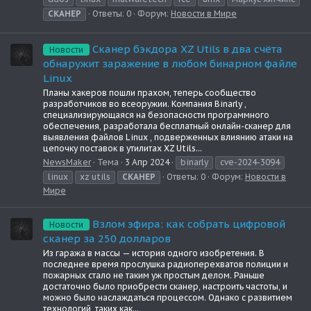
СКАНЕР
Ответы: 0
Форум:
Новости в Мире
Сканер бэкдора XZ Utils в два счёта
Новости
обнаружит заражение в любом бинарном файле
Linux
Планы хакеров пошли прахом, теперь сообщество
разработчиков во всеоружии. Компания Binarly ,
специализирующаяся на безопасности программного
обеспечения, разработала бесплатный онлайн-сканер для
выявления файлов Linux , подверженных влиянию атаки на
цепочку поставок в утилитах XZ Utils...
NewsMaker
Тема
3 Апр 2024
binarly
cve-2024-3094
linux
xz utils
СКАНЕР
Ответы: 0
Форум:
Новости в
Мире
Взлом эфира: как собрать цифровой
Новости
сканер за 250 долларов
Из гаража в массы — история одного изобретения. В
последнее время прослушка радиоперехватов полиции и
пожарных стало не таким уж простым делом. Раньше
достаточно было приобрести сканер, настроить частоты, и
можно было наслаждаться процессом. Однако с развитием
технологий, таких как...