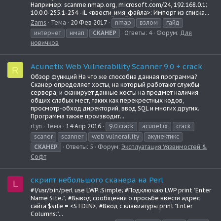
Например: scanme.nmap.org, microsoft.com/24, 192.168.0.1;
10.0.0-255.1-254 -iL <ввести_имя_файла>: Импорт из списка...
Zams
Тема
20 Фев 2017
nmap
взлом
гайд
интернет
нмап
СКАНЕР
Ответы: 4
Форум:
Для
новичков
Acunetix Web Vulnerability Scanner 9.0 + crack
R
Обзор функций На что же способна данная программа?
Сканер определяет хосты, на который работают службы
сервера, и сканирует данные хосты на предмет наличия
общих слабых мест, таких как перекрестных кодов,
просмотр-обход директорий, ввод SQL и многих других.
Программа также производит...
rtyn
Тема
14 Апр 2016
9.0 crack
acunetix
crack
scaner
scanner
web vulneraility
акунектикс
СКАНЕР
Ответы: 5
Форум:
Эксплуатация Уязвимостей &
Софт
скрипт небольшого сканера на Perl
L
#!/usr/bin/perl use LWP::Simple; #Подключаю LWP print "Enter
Name Site:"; #Вывод сообщения о просьбе ввести адрес
сайта $site = <STDIN>; #Ввод с клавиатуры print "Enter
Columns:"...