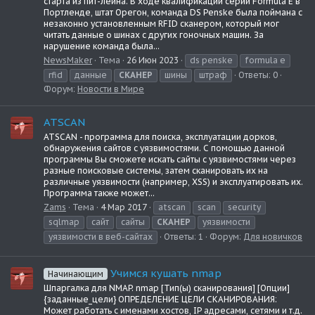
старта из пит-лейна. В ходе квалификации серии Formula E в
Портленде, штат Орегон, команда DS Penske была поймана с
незаконно установленным RFID сканером, который мог
читать данные о шинах с других гоночных машин. За
нарушение команда была...
NewsMaker
Тема
26 Июн 2023
ds penske
formula e
rfid
данные
СКАНЕР
шины
штраф
Ответы: 0
Форум:
Новости в Мире
ATSCAN
ATSCAN - программа для поиска, эксплуатации дорков,
обнаружения сайтов с уязвимостями. С помощью данной
программы Вы сможете искать сайты с уязвимостями через
разные поисковые системы, затем сканировать их на
различные уязвимости (например, XSS) и эксплуатировать их.
Программа также может...
Zams
Тема
4 Мар 2017
atscan
scan
security
sqlmap
сайт
сайты
СКАНЕР
уязвимости
уязвимости в веб-сайтах
Ответы: 1
Форум:
Для новичков
Учимся кушать nmap
Начинающим
Шпаргалка для NMAP. nmap [Тип(ы) сканирования] [Опции]
{заданные_цели} ОПРЕДЕЛЕНИЕ ЦЕЛИ СКАНИРОВАНИЯ:
Может работать с именами хостов, IP адресами, сетями и т.д.