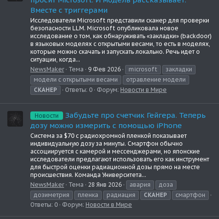
Вместе с триггерами
Исследователи Microsoft представили сканер для проверки
безопасности LLM. Microsoft опубликовала новое
исследование о том, как обнаруживать «закладки» (backdoor)
в языковых моделях с открытыми весами, то есть в моделях,
которые можно скачать и запускать локально. Речь идет о
ситуации, когда...
NewsMaker
Тема
9 Фев 2026
microsoft
закладки
модели с открытыми весами
отравление модели
СКАНЕР
Ответы: 0
Форум:
Новости в Мире
Забудьте про счетчик Гейгера. Теперь
Новости
дозу можно измерить с помощью iPhone
Система за $70 с радиохромной пленкой показывает
индивидуальную дозу за минуты. Смартфон обычно
ассоциируется с камерой и мессенджерами, но японские
исследователи предлагают использовать его как инструмент
для быстрой оценки радиационной дозы прямо на месте
происшествия. Команда Университета...
NewsMaker
Тема
28 Янв 2026
авария
доза
дозиметрия
пленка
радиация
СКАНЕР
смартфон
Ответы: 0
Форум:
Новости в Мире