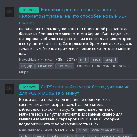
Миллиметровая точность сквозь
Новости
километры тумана: на что способен новый 3D-
сканер
Ни один оползень не ускользнет от британской разработки.
Физики из британского университета Хериот-Ватт научились
сканировать объекты на расстоянии в несколько километров
и получать их точные трёхмерные изображения даже сквозь
туман и дым. Учёные применили новый подход, основанный
на...
NewsMaker
Тема
7 Фев 2025
mit
nasa
snspd
лидар
СКАНЕР
фотоны
Ответы: 0
Форум:
Новости в
Мире
CUPS: как найти устройства, уязвимые
Новости
для RCE и DDoS за 5 минут
Новый онлайн-сканер существенно облегчит жизнь
системным администраторам. Исследователь
кибербезопасности Маркус Хитчинс, известный как
MalwareTech, выпустил автоматизированный сканер для
выявления уязвимых серверов Linux и UNIX , которые
подвержены атаке через уязвимость CUPS ...
NewsMaker
Тема
9 Окт 2024
cups
cve-2024-47176
ddos
linux
malwaretech
rce
unix
маркус хитчинс