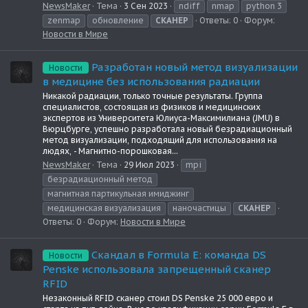
NewsMaker
Тема
3 Сен 2023
ndiff
nmap
python 3
zenmap
обновление
СКАНЕР
Ответы: 0
Форум:
Новости в Мире
Разработан новый метод визуализации
Новости
в медицине без использования радиации
Никакой радиации, только точные результаты. Группа
специалистов, состоящая из физиков и медицинских
экспертов из Университета Юлиуса-Максимилиана (JMU) в
Вюрцбурге, успешно разработала новый безрадиационный
метод визуализации, подходящий для использования на
людях, - Магнитно-порошковая...
NewsMaker
Тема
29 Июл 2023
mpi
безрадиационный метод
магнитная партикульная имиджинг
медицинская визуализация
наночастицы
СКАНЕР
Ответы: 0
Форум:
Новости в Мире
Скандал в Formula E: команда DS
Новости
Penske использовала запрещенный сканер
RFID
Незаконный RFID сканер стоил DS Penske 25 000 евро и