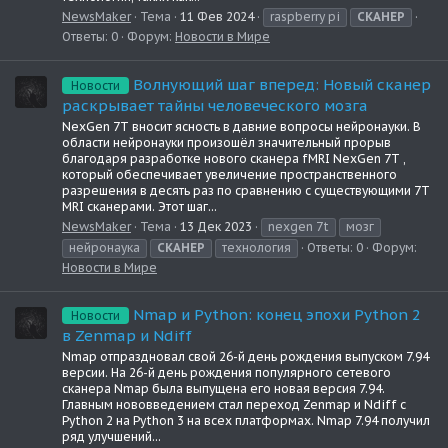
NewsMaker
Тема
11 Фев 2024
raspberry pi
СКАНЕР
Ответы: 0
Форум:
Новости в Мире
Волнующий шаг вперед: Новый сканер
Новости
раскрывает тайны человеческого мозга
NexGen 7T вносит ясность в давние вопросы нейронауки. В
области нейронауки произошёл значительный прорыв
благодаря разработке нового сканера fMRI NexGen 7T ,
который обеспечивает увеличение пространственного
разрешения в десять раз по сравнению с существующими 7T
MRI сканерами. Этот шаг...
NewsMaker
Тема
13 Дек 2023
nexgen 7t
мозг
нейронаука
СКАНЕР
технология
Ответы: 0
Форум:
Новости в Мире
Nmap и Python: конец эпохи Python 2
Новости
в Zenmap и Ndiff
Nmap отпраздновал свой 26-й день рождения выпуском 7.94
версии. На 26-й день рождения популярного сетевого
сканера Nmap была выпущена его новая версия 7.94.
Главным нововведением стал переход Zenmap и Ndiff с
Python 2 на Python 3 на всех платформах. Nmap 7.94 получил
ряд улучшений...