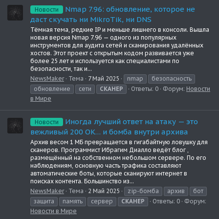
Nmap 7.96: обновление, которое не
Новости
даст скучать ни MikroTik, ни DNS
Тёмная тема, редкие IP и меньше лишнего в консоли. Вышла
новая версия Nmap 7.96 — одного из популярных
инструментов для аудита сетей и сканирования удалённых
хостов. Этот проект с открытым кодом развивается уже
более 25 лет и используется как специалистами по
безопасности, так и...
NewsMaker
Тема
7 Май 2025
nmap
безопасность
обновление
сети
СКАНЕР
Ответы: 0
Форум:
Новости
в Мире
Иногда лучший ответ на атаку — это
Новости
вежливый 200 OK… и бомба внутри архива
Архив весом 1 МБ превращается в гигабайтную ловушку для
сканеров. Программист Ибрагим Диалло ведёт блог ,
размещённый на собственном небольшом сервере. По его
наблюдениям, основную часть трафика составляют
автоматические боты, которые сканируют интернет в
поисках контента. Большинство из...
NewsMaker
Тема
2 Май 2025
zip-бомба
архив
бот
защита
память
сервер
СКАНЕР
Ответы: 0
Форум:
Новости в Мире