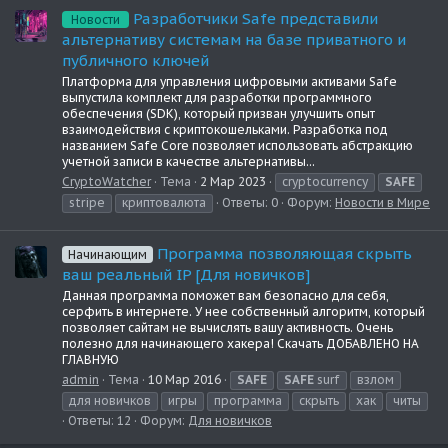
Разработчики Safe представили
Новости
альтернативу системам на базе приватного и
публичного ключей
Платформа для управления цифровыми активами Safe
выпустила комплект для разработки программного
обеспечения (SDK), который призван улучшить опыт
взаимодействия с криптокошельками. Разработка под
названием Safe Core позволяет использовать абстракцию
учетной записи в качестве альтернативы...
CryptoWatcher
Тема
2 Мар 2023
cryptocurrency
SAFE
stripe
криптовалюта
Ответы: 0
Форум:
Новости в Мире
Программа позволяющая скрыть
Начинающим
ваш реальный IP [Для новичков]
Данная программа поможет вам безопасно для себя,
серфить в интернете. У нее собственный алгоритм, который
позволяет сайтам не вычислять вашу активность. Очень
полезно для начинающего хакера! Скачать ДОБАВЛЕНО НА
ГЛАВНУЮ
admin
Тема
10 Мар 2016
SAFE
SAFE
surf
взлом
для новичков
игры
программа
скрыть
хак
читы
Ответы: 12
Форум:
Для новичков