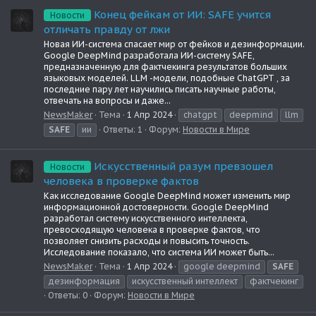
Конец фейкам от ИИ: SAFE учится
Новости
отличать правду от лжи
Новая ИИ-система спасает мир от фейков и дезинформации.
Google DeepMind разработала ИИ-систему SAFE,
предназначенную для фактчекинга результатов больших
языковых моделей. LLM -модели, подобные ChatGPT , за
последние пару лет научились писать научные работы,
отвечать на вопросы и даже...
NewsMaker
Тема
1 Апр 2024
chatgpt
deepmind
llm
SAFE
ии
Ответы: 1
Форум:
Новости в Мире
Искусственный разум превзошел
Новости
человека в проверке фактов
Как исследование Google DeepMind может изменить мир
информационной достоверности. Google DeepMind
разработал систему искусственного интеллекта,
превосходящую человека в проверке фактов, что
позволяет снизить расходы и повысить точность.
Исследование показало, что система ИИ может быть...
NewsMaker
Тема
1 Апр 2024
google deepmind
SAFE
дезинформация
искусственный интеллект
фактчекинг
Ответы: 0
Форум:
Новости в Мире