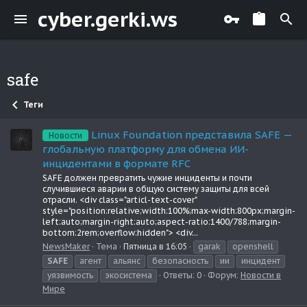
cyber.gerki.ws
safe
Теги
Linux Foundation представила SAFE —
Новости
глобальную платформу для обмена ИИ-
инцидентами в формате RFC
SAFE должен превратить чужие инциденты и почти
случившиеся аварии в общую систему защиты для всей
отрасли. <div class="articl-text-cover"
style="position:relative;width:100%;max-width:800px;margin-
left:auto;margin-right:auto;aspect-ratio:1400/788;margin-
bottom:2rem;overflow:hidden"> <div...
NewsMaker
Тема
Пятница в 16:05
garak
openshell
SAFE
агент
альянс
безопасность
ии
инцидент
уязвимость
экосистема
Ответы: 0
Форум:
Новости в
Мире