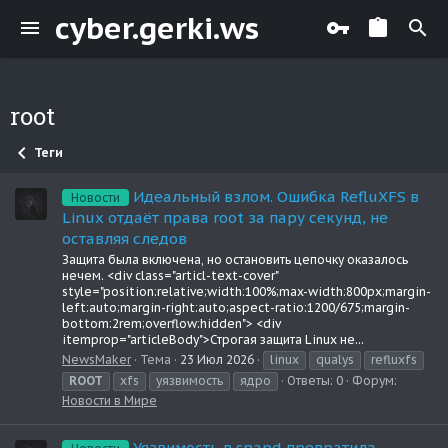
cyber.gerki.ws
root
Теги
Идеальный взлом. Ошибка RefluXFS в
Новости
Linux отдаёт права root за пару секунд, не
оставляя следов
Защита была включена, но остановить цепочку оказалось
нечем. <div class="articl-text-cover"
style="position:relative;width:100%;max-width:800px;margin-
left:auto;margin-right:auto;aspect-ratio:1200/675;margin-
bottom:2rem;overflow:hidden"> <div
itemprop="articleBody">Строгая защита Linux не...
NewsMaker
Тема
23 Июл 2026
linux
qualys
refluxfs
ROOT
xfs
уязвимость
ядро
Ответы: 0
Форум:
Новости в Мире
Уязвимость в snapd превратила