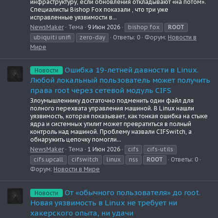
инфраструктуру, если обновления откладывают «на потом».
Специалисты Bishop Fox показали , что три уже
исправленные уязвимости в...
NewsMaker
Тема
9 Июн 2026
bishop fox
ROOT
ubiquiti unifi
zero-day
Ответы: 0
Форум:
Новости в
Мире
Ошибка 19-летней давности в Linux.
Новости
Любой локальный пользователь может получить
права root через сетевой модуль CIFS
Злоумышленнику достаточно подменить один файл для
полного перехвата управления машиной. В Linux нашли
уязвимость, которая показывает, как тонкая ошибка на стыке
ядра и системных утилит может превратиться в полный
контроль над машиной. Проблему назвали CIFSwitch, а
обнаружить цепочку помогли...
NewsMaker
Тема
1 Июн 2026
cifs
cifs-utils
cifs.upcall
cifswitch
linux
nss
ROOT
Ответы: 0
Форум:
Новости в Мире
От «обычного пользователя» до root.
Новости
Новая уязвимость в Linux не требует ни
хакерского опыта, ни удачи