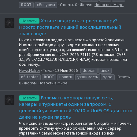
ROOT
хёнву ким
Ответы: 0
Форум:
Новости в Мире
Хотите подарить сервер хакеру?
Новости
Просто поставьте лишний восклицательный
знак в коде
Никто не ожидал подвоха от настолько простой опечатки.
Иногда серьёзную дыру в ядре открывает не сложная
ошибка архитектуры, а один лишний символ в коде. В Linux
разобрали уязвимость CVE-2026-23111 (7.8 по шкале CVSS
3.1, AV:L/AC:L/PR:L/UI:N/S:U/C:H/I:H/A:H) которая позволяла
обычному...
NewsMaker
Тема
12 Июн 2026
debian
linux
nf_tables
ROOT
ubuntu
уязвимость
ядро
Ответы:
0
Форум:
Новости в Мире
Взломать корпоративную сеть,
Новости
камеры и турникеты одним запросом. С
цепочкой уязвимостей 10/10 в UniFi OS для этого
даже не нужен пароль
Что нужно знать администраторам сетей Ubiquiti — и почему
проверить систему нужно до обновления. Один сервер
управления сетью может стать точкой входа во всю