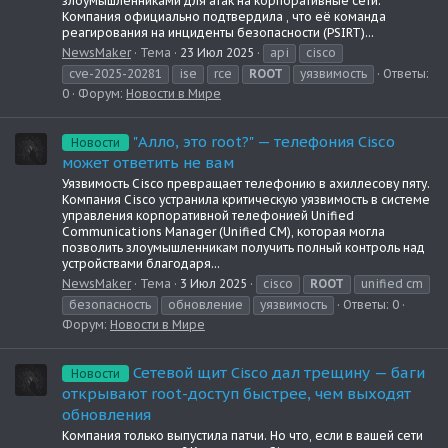
злоумышленниками для атак на корпоративные сети.
Компания официально подтвердила , что её команда
реагирования на инциденты безопасности (PSIRT)...
NewsMaker
Тема
23 Июл 2025
api
cisco
cve-2025-20281
ise
rce
ROOT
уязвимость
Ответы:
0
Форум:
Новости в Мире
"Алло, это root?" — телефония Cisco
Новости
может ответить не вам
Уязвимость Cisco превращает телефонию в ахиллесову пяту.
Компания Cisco устранила критическую уязвимость в системе
управления корпоративной телефонией Unified
Communications Manager (Unified CM), которая могла
позволить злоумышленникам получить полный контроль над
устройствами благодаря...
NewsMaker
Тема
3 Июл 2025
cisco
ROOT
unified cm
безопасность
обновление
уязвимость
Ответы: 0
Форум:
Новости в Мире
Сетевой щит Cisco дал трещину — баги
Новости
открывают root-доступ быстрее, чем выходят
обновления
Компания только выпустила патчи. Но что, если в вашей сети