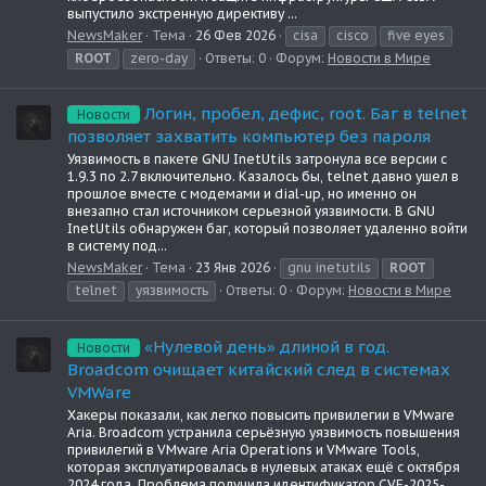
выпустило экстренную директиву ...
NewsMaker
Тема
26 Фев 2026
cisa
cisco
five eyes
ROOT
zero-day
Ответы: 0
Форум:
Новости в Мире
Логин, пробел, дефис, root. Баг в telnet
Новости
позволяет захватить компьютер без пароля
Уязвимость в пакете GNU InetUtils затронула все версии с
1.9.3 по 2.7 включительно. Казалось бы, telnet давно ушел в
прошлое вместе с модемами и dial-up, но именно он
внезапно стал источником серьезной уязвимости. В GNU
InetUtils обнаружен баг, который позволяет удаленно войти
в систему под...
NewsMaker
Тема
23 Янв 2026
gnu inetutils
ROOT
telnet
уязвимость
Ответы: 0
Форум:
Новости в Мире
«Нулевой день» длиной в год.
Новости
Broadcom очищает китайский след в системах
VMWare
Хакеры показали, как легко повысить привилегии в VMware
Aria. Broadcom устранила серьёзную уязвимость повышения
привилегий в VMware Aria Operations и VMware Tools,
которая эксплуатировалась в нулевых атаках ещё с октября
2024 года. Проблема получила идентификатор CVE-2025-