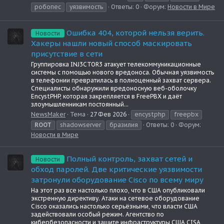
робопес
уязвимость
Ответы: 0
Форум:
Новости в Мире
Ошибка 404, которой нельзя верить.
Новости
Хакеры нашли новый способ маскировать
присутствие в сети
Группировка INJ3CTOR3 атакует телекоммуникационные
системы с помощью нового вредоноса. Обычная уязвимость
в телефонии превратилась в полноценный захват сервера.
Специалисты обнаружили вредоносную веб-оболочку
EncystPHP, которая закрепляется в FreePBX и даёт
злоумышленникам постоянный...
NewsMaker
Тема
27 Фев 2026
encystphp
freepbx
ROOT
shadowserver
бразилия
Ответы: 0
Форум:
Новости в Мире
Полный контроль, захват сетей и
Новости
обход паролей. Две критические уязвимости
затронули оборудование Cisco по всему миру
На этот раз все настолько плохо, что в США опубликовали
экстренную директиву. Атаки на сетевое оборудование
Cisco оказались настолько серьёзными, что власти США
задействовали особый режим. Агентство по
кибербезопасности и защите инфраструктуры США CISA