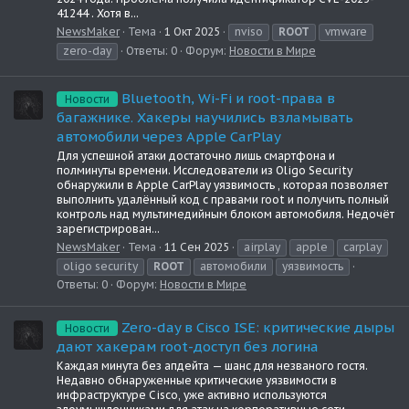
41244 . Хотя в...
NewsMaker
Тема
1 Окт 2025
nviso
ROOT
vmware
zero-day
Ответы: 0
Форум:
Новости в Мире
Bluetooth, Wi-Fi и root-права в
Новости
багажнике. Хакеры научились взламывать
автомобили через Apple CarPlay
Для успешной атаки достаточно лишь смартфона и
полминуты времени. Исследователи из Oligo Security
обнаружили в Apple CarPlay уязвимость , которая позволяет
выполнить удалённый код с правами root и получить полный
контроль над мультимедийным блоком автомобиля. Недочёт
зарегистрирован...
NewsMaker
Тема
11 Сен 2025
airplay
apple
carplay
oligo security
ROOT
автомобили
уязвимость
Ответы: 0
Форум:
Новости в Мире
Zero-day в Cisco ISE: критические дыры
Новости
дают хакерам root-доступ без логина
Каждая минута без апдейта — шанс для незваного гостя.
Недавно обнаруженные критические уязвимости в
инфраструктуре Cisco, уже активно используются