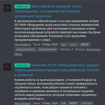
Root-права в подарок. Cisco
Новости
подтвердила, что свежие баги вовсю
используют для атак
В программном обеспечении Cisco для управления сетями
SD-WAN обнаружили сразу несколько опасных уязвимостей.
Некоторые проблемы уже используют в реальных атаках,
поэтому владельцам устройств советуют как можно быстрее
установить обновления. Компания Cisco выпустила
предупреждение о ряде...
NewsMaker
Тема
6 Мар 2026
api
cisco
ROOT
исправление
обновление
Ответы: 0
Форум:
Новости в
Мире
Нажмите R1+Y, чтобы впустить хакера.
Новости
Злоумышленники превратили робопсов Unitree
в шпионов
Купили робота за тысячи долларов, а получили бэкдор на
четырех лапах. Домашний робопёс может превратиться в
«троянского коня», если рядом окажется человек с
ноутбуком и нужными знаниями. В популярных моделях
Unitree нашли уязвимости, которые позволяют незаметно
внедрить свой код и...
NewsMaker
Тема
3 Мар 2026
rce
ROOT
unitree