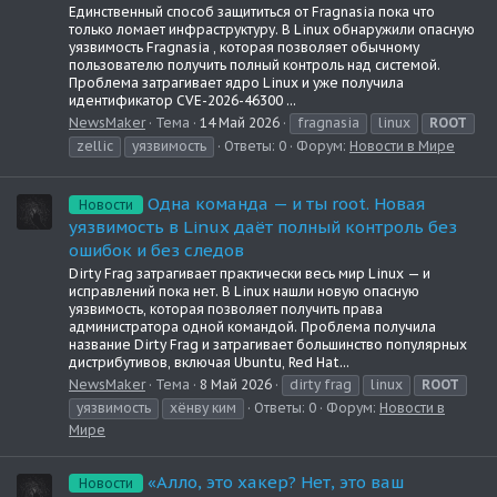
Единственный способ защититься от Fragnasia пока что
только ломает инфраструктуру. В Linux обнаружили опасную
уязвимость Fragnasia , которая позволяет обычному
пользователю получить полный контроль над системой.
Проблема затрагивает ядро Linux и уже получила
идентификатор CVE-2026-46300 ...
NewsMaker
Тема
14 Май 2026
fragnasia
linux
ROOT
zellic
уязвимость
Ответы: 0
Форум:
Новости в Мире
Одна команда — и ты root. Новая
Новости
уязвимость в Linux даёт полный контроль без
ошибок и без следов
Dirty Frag затрагивает практически весь мир Linux — и
исправлений пока нет. В Linux нашли новую опасную
уязвимость, которая позволяет получить права
администратора одной командой. Проблема получила
название Dirty Frag и затрагивает большинство популярных
дистрибутивов, включая Ubuntu, Red Hat...
NewsMaker
Тема
8 Май 2026
dirty frag
linux
ROOT
уязвимость
хёнву ким
Ответы: 0
Форум:
Новости в
Мире
«Алло, это хакер? Нет, это ваш
Новости