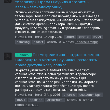
телевизор». OpenAI научила алгоритмы
взламывать электронику
Эксперимент по восстанию машин в отдельно взятом
телевизоре. Телевизор стал неожиданной мишенью для
эксперимента с искусственным интеллектом . Разработчики
дали системе OpenAI Codex ограниченный доступ к
браузеру на Samsung Smart TV и предложили проверить,
сможет ли она самостоятельно...
NewsMaker
Тема
14 Апр 2026
codex
openai
ROOT
samsung
взлом
Ответы: 0
Форум:
Новости в Мире
Посмотрели кино – отдали телефон.
Новости
Видеокарта в Android научилась раздавать
права доступа кому попало
Закрытая уязвимость в Android все еще тревожит
специалистов. Уязвимость в графическом процессоре
смартфона может звучать как узкая история для
специалистов, но на деле речь идёт о прямой дороге к
полному захвату Android-устройства . Авторы нового
разбора CVE-2024-23380 показали , как ошибка...
NewsMaker
Тема
3 Апр 2026
android
qualcomm kgsl
ROOT
драйвер
уязвимость
Ответы: 0
Форум:
Новости в Мире