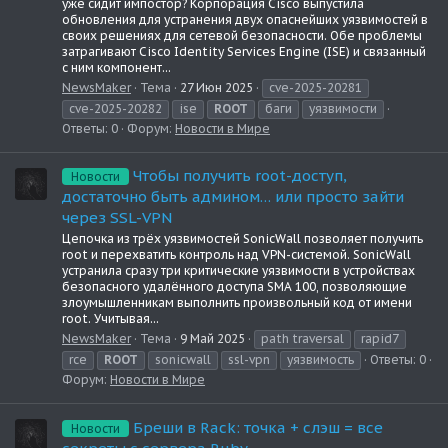
уже сидит импостор? Корпорация Cisco выпустила
обновления для устранения двух опаснейших уязвимостей в
своих решениях для сетевой безопасности. Обе проблемы
затрагивают Cisco Identity Services Engine (ISE) и связанный
с ним компонент...
NewsMaker
Тема
27 Июн 2025
cve-2025-20281
cve-2025-20282
ise
ROOT
баги
уязвимости
Ответы: 0
Форум:
Новости в Мире
Чтобы получить root-доступ,
Новости
достаточно быть админом… или просто зайти
через SSL-VPN
Цепочка из трёх уязвимостей SonicWall позволяет получить
root и перехватить контроль над VPN-системой. SonicWall
устранила сразу три критические уязвимости в устройствах
безопасного удалённого доступа SMA 100, позволяющие
злоумышленникам выполнить произвольный код от имени
root. Учитывая...
NewsMaker
Тема
9 Май 2025
path traversal
rapid7
rce
ROOT
sonicwall
ssl-vpn
уязвимость
Ответы: 0
Форум:
Новости в Мире
Бреши в Rack: точка + слэш = все
Новости