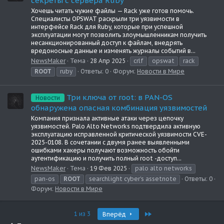
секреты с сервера Ruby
Хочешь читать чужие файлы — Rack уже готов помочь.
Специалисты OPSWAT раскрыли три уязвимости в
интерфейсе Rack для Ruby, которые при успешной
эксплуатации могут позволить злоумышленникам получить
несанкционированный доступ к файлам, внедрять
вредоносные данные и изменять журналы событий в...
NewsMaker
Тема
28 Апр 2025
crlf
opswat
rack
ROOT
ruby
Ответы: 0
Форум:
Новости в Мире
Три ключа от root: в PAN-OS
Новости
обнаружена опасная комбинация уязвимостей
Компания признала активные атаки через цепочку
уязвимостей. Palo Alto Networks подтвердила активную
эксплуатацию исправленной критической уязвимости CVE-
2025-0108. В сочетании с двумя ранее выявленными
ошибками хакеры получают возможность обойти
аутентификацию и получить полный root -доступ...
NewsMaker
Тема
19 Фев 2025
palo alto networks
pan-os
ROOT
searchlight cyber’s assetnote
Ответы: 0
Форум:
Новости в Мире
Last
1 из 3
Вперёд