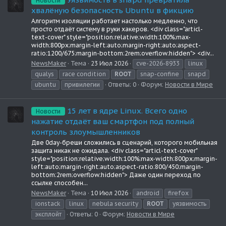
Новости
хвалёную безопасность Ubuntu в фикцию
Алгоритм изоляции работает настолько медленно, что
просто отдаёт систему в руки хакеров. <div class="articl-
text-cover" style="position:relative;width:100%;max-
width:800px;margin-left:auto;margin-right:auto;aspect-
ratio:1200/675;margin-bottom:2rem;overflow:hidden"> <div...
NewsMaker
Тема
23 Июл 2026
cve-2026-8933
linux
qualys
race condition
ROOT
snap-confine
snapd
ubuntu
привилегии
Ответы: 0
Форум:
Новости в Мире
15 лет в ядре Linux. Всего одно
Новости
нажатие отдаёт ваш смартфон под полный
контроль злоумышленников
Две 0day-бреши сложились в сценарий, которого мобильная
защита никак не ожидала. <div class="articl-text-cover"
style="position:relative;width:100%;max-width:800px;margin-
left:auto;margin-right:auto;aspect-ratio:800/450;margin-
bottom:2rem;overflow:hidden"> Даже один переход по
ссылке способен...
NewsMaker
Тема
10 Июл 2026
android
firefox
ionstack
linux
nebula security
ROOT
уязвимость
эксплойт
Ответы: 0
Форум:
Новости в Мире