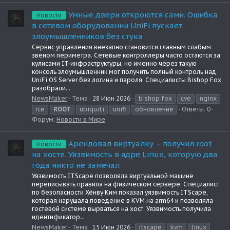
Умные двери откроются сами. Ошибка
Новости
в сетевом оборудовании UniFi пускает
злоумышленников без стука
Сервис управления внезапно становится главным слабым
звеном периметра. Сетевые контроллеры часто остаются за
кулисами IT-инфраструктуры, но именно через такую
консоль злоумышленник мог получить полный контроль над
UniFi OS Server без логина и пароля. Специалисты Bishop Fox
разобрали...
NewsMaker
Тема
28 Июн 2026
bishop fox
cve
nginx
rce
ROOT
ubiquiti
unifi
обновление
Ответы: 0
Форум:
Новости в Мире
Арендовал виртуалку – получил root
Новости
на хосте. Уязвимость в ядре Linux, которую два
года никто не замечал
Уязвимость ITScape позволяла виртуальной машине
переписывать правила на физическом сервере. Специалист
по безопасности Хёнву Ким показал уязвимость ITScape,
которая нарушала поведение в KVM на arm64 и позволяла
гостевой системе вырваться на хост. Уязвимость получила
идентификатор...
NewsMaker
Тема
15 Июн 2026
itscape
kvm
linux