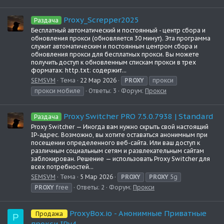
Proxy_Screpper2025
Раздача
Бесплатный автоматический и постоянный - центр сбора и
обновления прокси (обновляется 30 минут). Эта программа
служит автоматическим и постоянным центром сбора и
обновления прокси для бесплатных прокси. Вы можете
получить доступ к обновленным спискам прокси в трех
форматах: http.txt: содержит...
SEMSVM
Тема
22 Мар 2026
PROXY
прокси
прокси мобиле
Ответы: 3
Форум:
Прокси
Proxy Switcher PRO 7.5.0.7938 | Standard
Раздача
Proxy Switcher — Иногда вам нужно скрыть свой настоящий
IP-адрес. Возможно, вы хотите оставаться анонимным при
посещении определенного веб-сайта. Или ваш доступ к
различным социальным сетям и развлекательным сайтам
заблокирован. Решение — использовать Proxy Switcher для
всех потребностей...
SEMSVM
Тема
5 Мар 2026
PROXY
PROXY
5g
PROXY
free
Ответы: 2
Форум:
Прокси
ProxyBox.io - Анонимные Приватные
Продажа
P
прокси IPv4