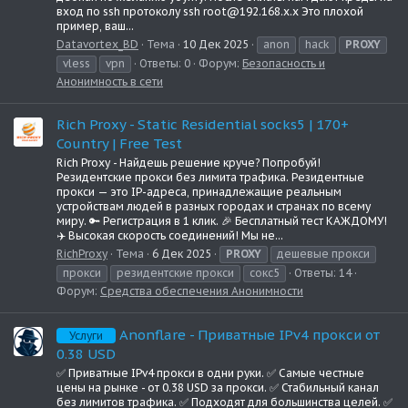
вход по ssh протоколу ssh root@192.168.x.x Это плохой
пример, ваш...
Datavortex_BD
Тема
10 Дек 2025
anon
hack
PROXY
vless
vpn
Ответы: 0
Форум:
Безопасность и
Анонимность в сети
Rich Proxy - Static Residential socks5 | 170+
Country | Free Test
Rich Proxy - Найдешь решение круче? Попробуй!
Резидентские прокси без лимита трафика. Резидентные
прокси — это IP-адреса, принадлежащие реальным
устройствам людей в разных городах и странах по всему
миру. 🔑 Регистрация в 1 клик. 🎉 Бесплатный тест КАЖДОМУ!
✈️ Высокая скорость соединений! Мы не...
RichProxy
Тема
6 Дек 2025
PROXY
дешевые прокси
прокси
резидентские прокси
сокс5
Ответы: 14
Форум:
Средства обеспечения Анонимности
Anonflare - Приватные IPv4 прокси от
Услуги
0.38 USD
✅ Приватные IPv4 прокси в одни руки. ✅ Самые честные
цены на рынке - от 0.38 USD за прокси. ✅ Стабильный канал
без лимитов трафика. ✅ Подходят для большинства целей. ✅