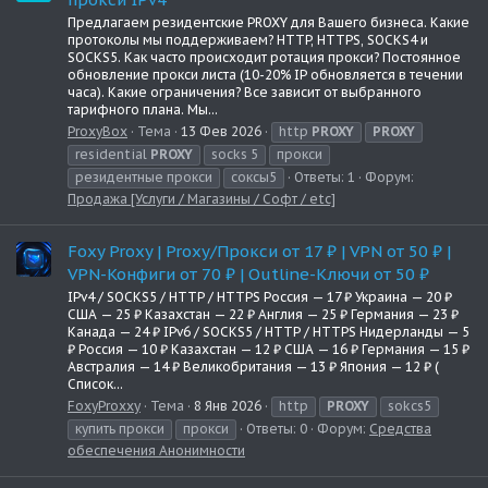
Предлагаем резидентские PROXY для Вашего бизнеса. Какие
протоколы мы поддерживаем? HTTP, HTTPS, SOCKS4 и
SOCKS5. Как часто происходит ротация прокси? Постоянное
обновление прокси листа (10-20% IP обновляется в течении
часа). Какие ограничения? Все зависит от выбранного
тарифного плана. Мы...
ProxyBox
Тема
13 Фев 2026
http
PROXY
PROXY
residential
PROXY
socks 5
прокси
резидентные прокси
соксы5
Ответы: 1
Форум:
Продажа [Услуги / Магазины / Софт / etc]
Foxy Proxy | Proxy/Прокси от 17 ₽ | VPN от 50 ₽ |
VPN-Конфиги от 70 ₽ | Outline-Ключи от 50 ₽
IPv4 / SOCKS5 / HTTP / HTTPS Россия — 17 ₽ Украина — 20 ₽
США — 25 ₽ Казахстан — 22 ₽ Англия — 25 ₽ Германия — 23 ₽
Канада — 24 ₽ IPv6 / SOCKS5 / HTTP / HTTPS Нидерланды — 5
₽ Россия — 10 ₽ Казахстан — 12 ₽ США — 16 ₽ Германия — 15 ₽
Австралия — 14 ₽ Великобритания — 13 ₽ Япония — 12 ₽ (
Cписок...
FoxyProxxy
Тема
8 Янв 2026
http
PROXY
sokcs5
купить прокси
прокси
Ответы: 0
Форум:
Средства
обеспечения Анонимности