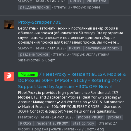
SEMSVM
Тема
6 Сен 2025
PROXY
PROXY
free
ращдача прокси
Ответы: 3
Форум:
Прочее
Proxy-Screpper 7.01
Бесплатный автоматический и постоянный центр сбора и
обновления прокси (обновляется 30 минут). Эта программа
служит автоматическим и постоянным центром сбора и
обновления прокси для бесплатных прокси. Вы можете...
SEMSVM
Тема
7 Авг 2025
PROXY
бесплатные прокси
раздача прокси
Ответы: 3
Форум:
Эксплуатация
Уязвимостей & Софт
⚡️ FleetProxy – Residential, ISP, Mobile &
Магазин
DC Proxies 50M+ IP Pool • Sticky + Rotating 24/7
Support Used by Agencies • 30% OFF Now ⭐
FleetProxy.io provides high-performance Residential, ISP,
Mobile LTE, and Datacenter Proxies ideal for: ✔️ Scraping ✔️
Account Management ✔️ Ad Verification ✔️ SEO & Automation
✔️ Market Research 30% OFF YOUR FIRST ORDER – Use code:
30OFF Contact & Support Need help or have questions...
Fleetproxy
Тема
14 Июл 2025
mobile
PROXY
proxies
PROXY
residential
PROXY
staticp roxy
Ответы: 27
Форум:
Продажа [Услуги / Магазины / Софт / etc]