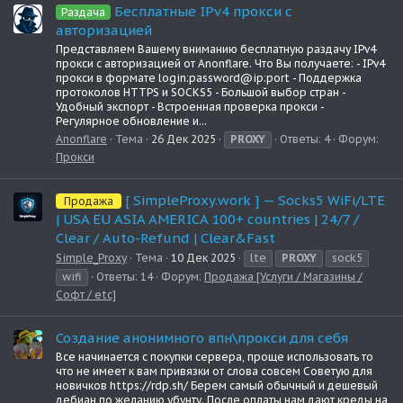
Бесплатные IPv4 прокси с
Раздача
авторизацией
Представляем Вашему вниманию бесплатную раздачу IPv4
прокси с авторизацией от Anonflare. Что Вы получаете: - IPv4
прокси в формате login:password@ip:port - Поддержка
протоколов HTTPS и SOCKS5 - Большой выбор стран -
Удобный экспорт - Встроенная проверка прокси -
Регулярное обновление и...
Anonflare
Тема
26 Дек 2025
PROXY
Ответы: 4
Форум:
Прокси
[ SimpleProxy.work ] — Socks5 WiFi/LTE
Продажа
| USA EU ASIA AMERICA 100+ countries | 24/7 /
Clear / Auto-Refund | Clear&Fast
Simple_Proxy
Тема
10 Дек 2025
lte
PROXY
sock5
wifi
Ответы: 14
Форум:
Продажа [Услуги / Магазины /
Софт / etc]
Создание анонимного впн\прокси для себя
Все начинается с покупки сервера, проще использовать то
что не имеет к вам привязки от слова совсем Советую для
новичков https://rdp.sh/ Берем самый обычный и дешевый
дебиан по желанию убунту. После оплаты нам дают креды на