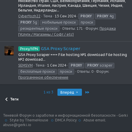
множество стран: США, Великобритания, Германия, Испания,
Ирландия, Италия, Австрия, Канада, Швеция, Чехия, Индия,
Бельгия, Нидерланды...
CyberYozh22
Тема
13 Сен 2024
PROXY
PROXY
4g
PROXY
5g
мобильные прокси
прокси
резидентные прокси
Ответы: 171
Форум:
Продажа
[Услуги / Магазины / Софт / etc]
GSA Proxy Scraper
Proxy/VPN
GSA Proxy Scraper === File hosting №1 download File hosting
№2 download...
SEMSVM
Тема
1 Сен 2024
PROXY
PROXY
scraper
бесплатные прокси
прокси
Ответы: 0
Форум:
Программное обеспечение
Last
1 из 3
Вперёд
Теги
Теневой Форум о заработке и информационной безопасности - Gerki
Style by ThemeHouse
DMCA Policy
Abuse email:
abuse@gerki.io