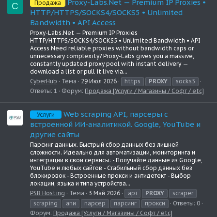
Proxy-Labs.Net — Premium IP Proxies •
Продажа
C
HTTP/HTTPS/SOCKS4/SOCKS5 • Unlimited
Bandwidth • API Access
Proxy-Labs.Net — Premium IP Proxies
HTTP/HTTPS/SOCKS4/SOCKS5 • Unlimited Bandwidth • API
Access Need reliable proxies without bandwidth caps or
unnecessary complexity? Proxy-Labs gives you a massive,
constantly updated proxy pool with instant delivery —
download a list or pull it live via...
CyberHub
Тема
29 Июл 2026
https
PROXY
socks5
Ответы: 1
Форум:
Продажа [Услуги / Магазины / Софт / etc]
Web scraping API, парсеры с
Услуги
встроенной ИИ-аналитикой. Google, YouTube и
другие сайты
Парсинг данных. Быстрый сбор данных без лишней
сложности. Идеально для автоматизации, мониторинга и
интеграции в свои сервисы: - Получайте данные из Google,
YouTube и любых сайтов - Стабильный сбор данных без
блокировок - Встроенные прокси и антидетект - Выбор
локации, языка и типа устройства...
PSB Hosting
Тема
3 Май 2026
api
PROXY
scraper
scraping
апи
парсер
парсинг
прокси
Ответы: 0
Форум:
Продажа [Услуги / Магазины / Софт / etc]