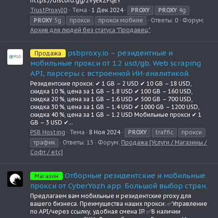
https://discord.gg/2VyEkZFqEY
TrustProxyIO
Тема
1 Дек 2024
PROXY
PROXY
4g
PROXY
5g
прокси
прокси мобиле
Ответы: 0
Форум:
Архив для людей без статуса "Продавец"
psbproxy.io – резидентные и
Продажа
мобильные прокси от 1.2 usd/gb. Web scraping
API, парсеры с встроенной ИИ-аналитикой.
Резидентские прокси: ✔ 1 GB – 2 USD ✔ 10 GB – 18 USD,
скидка 10 %, цена за 1 GB – 1.8 USD ✔ 100 GB – 160 USD,
скидка 20 %, цена за 1 GB – 1.6 USD ✔ 500 GB – 700 USD,
скидка 30 %, цена за 1 GB – 1.4 USD ✔ 1000 GB – 1200 USD,
скидка 40 %, цена за 1 GB – 1.2 USD Мобильные прокси ✔ 1
GB – 3 USD ✔...
PSB Hosting
Тема
8 Ноя 2024
PROXY
traffic
прокси
трафик
Ответы: 15
Форум:
Продажа [Услуги / Магазины /
Софт / etc]
Отборные резидентские и мобильные
Магазин
прокси от CyberYozh app. Большой выбор стран.
Предлагаем вам мобильные и резидентские proxy для
вашего бизнеса. Преимущества наших прокси: ✅Управление
по API/через ссылку, удобная смена IP. ✅В наличии