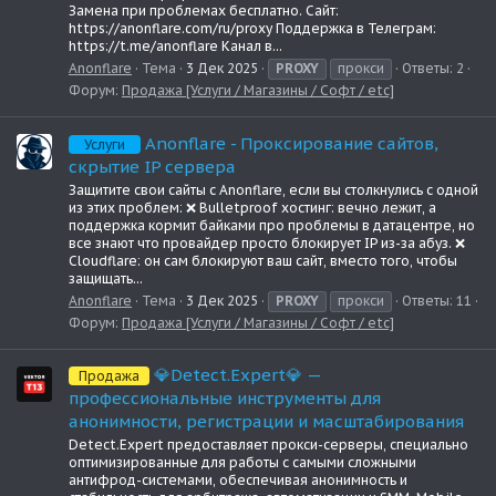
Замена при проблемах бесплатно. Сайт:
https://anonflare.com/ru/proxy Поддержка в Телеграм:
https://t.me/anonflare Канал в...
Anonflare
Тема
3 Дек 2025
PROXY
прокси
Ответы: 2
Форум:
Продажа [Услуги / Магазины / Софт / etc]
Anonflare - Проксирование сайтов,
Услуги
скрытие IP сервера
Защитите свои сайты с Anonflare, если вы столкнулись с одной
из этих проблем: ❌ Bulletproof хостинг: вечно лежит, а
поддержка кормит байками про проблемы в датацентре, но
все знают что провайдер просто блокирует IP из-за абуз. ❌
Cloudflare: он сам блокируют ваш сайт, вместо того, чтобы
защищать...
Anonflare
Тема
3 Дек 2025
PROXY
прокси
Ответы: 11
Форум:
Продажа [Услуги / Магазины / Софт / etc]
💎Detect.Expert💎 —
Продажа
профессиональные инструменты для
анонимности, регистрации и масштабирования
Detect.Expert предоставляет прокси-серверы, специально
оптимизированные для работы с самыми сложными
антифрод-системами, обеспечивая анонимность и