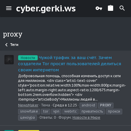
cyber.gerki.ws
proxy
Теги
Чужой трафик за ваш счёт. Зачем
Новости
создатели Tor просят пользователей делиться
своим интернетом
Добровольная помощь, способная изменить доступ к сети
для миллионов. <div class="articl-text-cover"
style="position:relative;width:100%;max-width:800px;margin-
left:auto;margin-right:auto;aspect-ratio:1200/675;margin-
bottom:2rem;overflow:hidden"> <div
itemprop="articleBody">Миллионы людей в...
NewsMaker
Тема
Среда в 12:25
android
PROXY
snowflake
tor
vpn
webrtc
приватность
прокси
цензура
Ответы: 0
Форум:
Новости в Мире