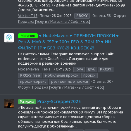
стабильность для арбитража, автоматизации и SMM. Mobile
4G/5G (LTE) - от $1.7 / день Residential (Резидентские) - $5.99
/ месяц Datacenter...
Vektor T13
Тема
28 Окт 2025
PROXY
Ответы: 38
Форум:
Продажа [Услуги / Магазины / Софт / etc]
♥️ NodeMaven ♥️ ПРЕМИУМ ПРОКСИ ♥️
Магазин
Рез & Моб & ISP ♥️ 200+ ГЕО & 30М IP ♥️ ИИ
ФИЛЬТР IP ♥️ БЕЗ KYC 🎁 КЭШБЕК 🎁
Свяжитесь с нами: Telegram: nodemaven_support Сайт:
nodemaven.com Онлайн чат: Доступен на сайте для
поддержки в реальном времени
NodeMaven
Тема
7 Окт 2025
ipv4
ipv6
PROXY
PROXY
free
мобильные прокси
прокси
прокси-сервис
резидентные прокси
Ответы: 30
Форум:
Продажа [Услуги / Магазины / Софт / etc]
Proxy-Screpper2023
Раздача
✅Бесплатный автоматический и постоянный центр сбора и
обновления прокси (обновляется 30 минут). Эта программа
служит автоматическим и постоянным центром сбора и
обновления прокси для бесплатных прокси. Вы можете
получить доступ к обновленным...