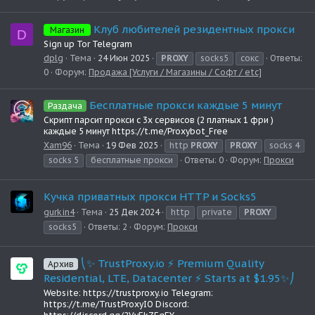
Клуб любителей резидентных прокси
Магазин
D
Sign up Tor Telegram
dplg
Тема
24 Июн 2025
PROXY
socks5
сокс
Ответы:
0
Форум:
Продажа [Услуги / Магазины / Софт / etc]
Бесплатные прокси каждые 5 минут
Раздача
Скрипт парсит прокси с 3х сервисов (2 платных 1 фри )
каждые 5 минут https://t.me/Proxybot_Free
Xam96
Тема
19 Фев 2025
http
PROXY
PROXY
socks 4
socks 5
бесплатные прокси
Ответы: 0
Форум:
Прокси
Кучка приватных прокси HTTP и Socks5
gurkin4
Тема
25 Дек 2024
http
private
PROXY
socks5
Ответы: 2
Форум:
Прокси
⎝✨ TrustProxy.io ⚡️ Premium Quality
Архив
Residential, LTE, Datacenter ⚡️ Starts at $1.95✨⎠
Website: https://trustproxy.io Telegram:
https://t.me/TrustProxyIO Discord: