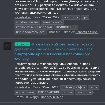
локальном ИИ. Microsoft продолжает убеждать рынок, что
его Copilot+ PC и растущая экосистема Windows on Arm
запускают «трансформационный сдвиг» в персональных и
корпоративных вычислениях...
NewsMaker
Тема
20 Сен 2025
copilot+ пк
npu
windows on arm
автономность
корпоративные продажи
ПРИЛОЖЕНИЯ
производительность
Ответы: 0
Форум:
Новости в Мире
iPhone без RuStore теперь «товар с
Новости
дефектом». Как новый закон превратил все
смартфоны Apple в России в бракованную
технику
Покупатели получат право вернуть «неполноценное»
устройство. С 1 сентября 2025 года в России вступают в силу
новые нормы, согласно которым производители и продавцы
смартфонов и планшетов обязаны обеспечить возможность
свободной установки, обновления и оплаты приложений
через отечественные...
NewsMaker
Тема
30 Авг 2025
rustore
айфон
закон
потребитель
ПРИЛОЖЕНИЯ
россия
смартфон
Ответы: 0
Форум:
Новости в Мире