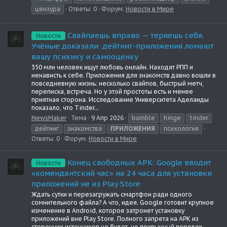
цензура
Ответы: 0
Форум:
Новости в Мире
Свайпаешь вправо — теряешь себя.
Новости
Учёные доказали: дейтинг-приложения ломают
вашу психику и самооценку
350 млн человек ищут любовь онлайн. Находят РПП и
ненависть к себе. Приложения для знакомств давно вошли в
повседневную жизнь: несколько свайпов, быстрый метч,
переписка, встреча. Но у этой простоты есть и менее
приятная сторона. Исследование Университета Аделаиды
показало, что Tinder...
NewsMaker
Тема
9 Апр 2026
bumble
hinge
tinder
дейтинг
знакомства
ПРИЛОЖЕНИЯ
психология
Ответы: 0
Форум:
Новости в Мире
Конец свободных APK: Google вводит
Новости
«комендантский час» на 24 часа для установки
приложений не из Play Store
Ждать сутки и перезагружать смартфон ради одного
сомнительного файла? А что, идея. Google готовит крупное
изменение в Android, которое затронет установку
приложений вне Play Store. Полного запрета на APK из
сторонних источников не будет, но привычный порядок