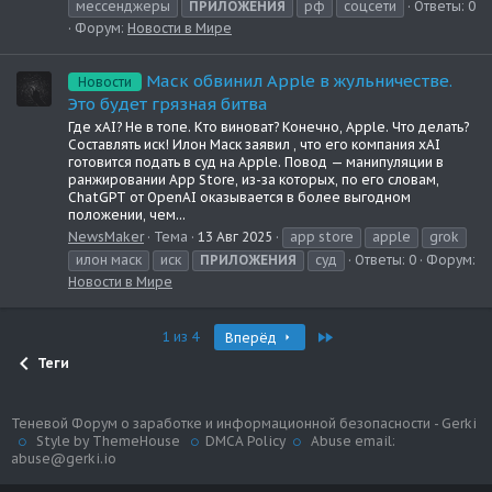
мессенджеры
ПРИЛОЖЕНИЯ
рф
соцсети
Ответы: 0
Форум:
Новости в Мире
Маск обвинил Apple в жульничестве.
Новости
Это будет грязная битва
Где xAI? Не в топе. Кто виноват? Конечно, Apple. Что делать?
Составлять иск! Илон Маск заявил , что его компания xAI
готовится подать в суд на Apple. Повод — манипуляции в
ранжировании App Store, из-за которых, по его словам,
ChatGPT от OpenAI оказывается в более выгодном
положении, чем...
NewsMaker
Тема
13 Авг 2025
app store
apple
grok
илон маск
иск
ПРИЛОЖЕНИЯ
суд
Ответы: 0
Форум:
Новости в Мире
Last
1 из 4
Вперёд
Теги
Теневой Форум о заработке и информационной безопасности - Gerki
Style by ThemeHouse
DMCA Policy
Abuse email:
abuse@gerki.io