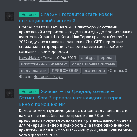
ChatGPT готовится стать новой
Новости
операционной системой
OpenAI превращает ChatGPT в платформу с сотнями
приложений и сервисов — от доставки еды до бронирования
путешествий. <article> Когда Ник Терли пришёл в OpenAI в
2022 году и возглавил направление ChatGPT, перед ним
стояла задача превратить исследовательские наработки
компании в коммерческий...
NewsMaker
Тема
10 Окт 2025
chatgpt
openai
искусственный интеллект
операционная система
пользователи
ПРИЛОЖЕНИЯ
экосистема
Ответы: 0
Форум:
Новости в Мире
Хочешь — ты Джедай, хочешь —
Новости
Бэтмен. Sora 2 превращает каждого в героя
кино с помощью ИИ
Камео-режим, мультимодальность и контроль приватности:
на что еще способно новое приложение? OpenAI
представила новую версию своей мультимодальной модели
для генерации видео и аудио Sora 2 , а также одноимённое
приложение для iOS с социальными функциями. Если первую
Sora в феврале 2024...