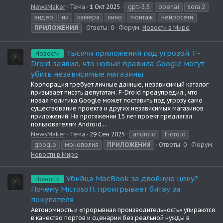
NewsMaker
Тема
1 Окт 2025
gpt-3.5
openai
sora 2
видео
ии
камера
кино
монтаж
нейросети
ПРИЛОЖЕНИЯ
Ответы: 0
Форум:
Новости в Мире
Тысячи приложений под угрозой. F-
Новости
Droid заявил, что новые правила Google могут
убить независимые магазины
Корпорация требует личные данные, независимый каталог
призывает писать депутатам. F-Droid предупредил , что
новая политика Google может поставить под угрозу само
существование проекта и других независимых магазинов
приложений. На протяжении 15 лет проект предлагал
пользователям Android...
NewsMaker
Тема
29 Сен 2025
android
f-droid
google
монополия
ПРИЛОЖЕНИЯ
Ответы: 0
Форум:
Новости в Мире
Убийца MacBook за двойную цену?
Новости
Почему Microsoft проигрывает битву за
покупателя
Автономность и «прорывная производительность» упираются
в качество портов и сценарии без реальной нужды в