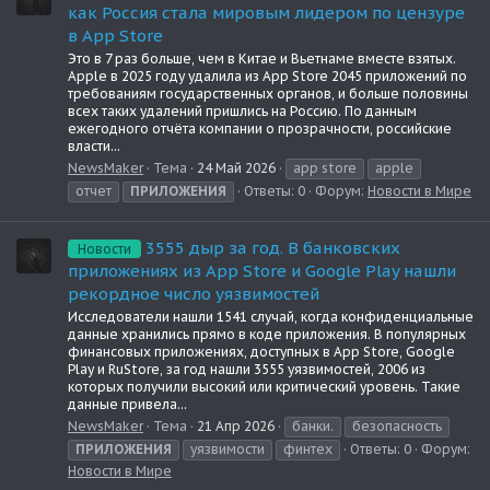
как Россия стала мировым лидером по цензуре
в App Store
Это в 7 раз больше, чем в Китае и Вьетнаме вместе взятых.
Apple в 2025 году удалила из App Store 2045 приложений по
требованиям государственных органов, и больше половины
всех таких удалений пришлись на Россию. По данным
ежегодного отчёта компании о прозрачности, российские
власти...
NewsMaker
Тема
24 Май 2026
app store
apple
отчет
ПРИЛОЖЕНИЯ
Ответы: 0
Форум:
Новости в Мире
3555 дыр за год. В банковских
Новости
приложениях из App Store и Google Play нашли
рекордное число уязвимостей
Исследователи нашли 1541 случай, когда конфиденциальные
данные хранились прямо в коде приложения. В популярных
финансовых приложениях, доступных в App Store, Google
Play и RuStore, за год нашли 3555 уязвимостей, 2006 из
которых получили высокий или критический уровень. Такие
данные привела...
NewsMaker
Тема
21 Апр 2026
банки.
безопасность
ПРИЛОЖЕНИЯ
уязвимости
финтех
Ответы: 0
Форум:
Новости в Мире