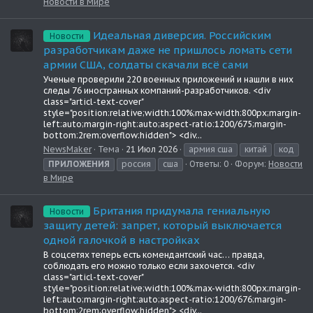
Новости в Мире
Идеальная диверсия. Российским
Новости
разработчикам даже не пришлось ломать сети
армии США, солдаты скачали всё сами
Ученые проверили 220 военных приложений и нашли в них
следы 76 иностранных компаний-разработчиков. <div
class="articl-text-cover"
style="position:relative;width:100%;max-width:800px;margin-
left:auto;margin-right:auto;aspect-ratio:1200/675;margin-
bottom:2rem;overflow:hidden"> <div...
NewsMaker
Тема
21 Июл 2026
армия сша
китай
код
ПРИЛОЖЕНИЯ
россия
сша
Ответы: 0
Форум:
Новости
в Мире
Британия придумала гениальную
Новости
защиту детей: запрет, который выключается
одной галочкой в настройках
В соцсетях теперь есть комендантский час… правда,
соблюдать его можно только если захочется. <div
class="articl-text-cover"
style="position:relative;width:100%;max-width:800px;margin-
left:auto;margin-right:auto;aspect-ratio:1200/676;margin-
bottom:2rem;overflow:hidden"> <div...