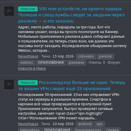
500 млн устройств, ни одного ордера.
Новости
Полиция и спецслужбы следят за людьми через
рекламу — и это законно
Адрес, место работы, маршруты за три года. Вот что
силовики узнают, когда вы просто посмотрите на баннер.
Мобильные приложения и реклама давно собирают данные
о пользователях, но теперь стало ясно, как далеко эти
массивы могут заходить. Исследователи обнаружили систему
Webloc, которая...
NewsMaker
Тема
13 Апр 2026
cobwebs
penlink
webloc
ПРИЛОЖЕНИЯ
реклама
Ответы: 0
Форум:
Новости в Мире
Роскомнадзор больше не один. Теперь
Новости
за вашим VPN следят ещё 19 приложений
Исследование 30 приложений: 19 из них отправляют VPN-
статус на серверы в реальном времени. Смартфон в
кармане всё чаще превращается в пропускной пункт.
Приложение запускается, быстро проверяет сетевые
настройки, замечает <span class="vpn-highlight"
title="Использование VPN может нарушать...
NewsMaker
Тема
10 Апр 2026
android
vpn
минцифры
ПРИЛОЖЕНИЯ
роскомнадзор
слежка