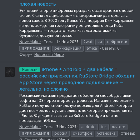
плохая новость
Этический спор о цифровых призраках разгорается с новой
силой. Скандал с цифровыми «призраками» разгорелся с
новой силой. В 2020 году Канье Уэст подарил Ким Кардашьян
на день рождения голограмму её умершего отца Роба
Кардашьяна — тогда этот жест казался экзотикой из
будущего, доступной только...
NewsMaker
Тема
14 Ноя 2025
2wai
ии
нейросети
ПРИЛОЖЕНИЯ
реинкарнация
этика
Ответы: 0
Форум:
Новости в Мире
iPhone + Android + два кабеля =
Новости
российские приложения. RuStore Bridge обходит
App Store через проводное подключение —
легально, но сложно
Российский магазин предлагает обходной способ доставки
софта на iOS через второе устройство. Магазин приложений
RuStore получил специальную версию для Android, которая
дает возможность устанавливать некоторые приложения на
iPhone. Функция называется RuStore Bridge и она не
превращает iOS в...
NewsMaker
Тема
3 Ноя 2025
android
ios
rustore
ПРИЛОЖЕНИЯ
россия
смартфон
установка
Ответы:
0
Форум:
Новости в Мире