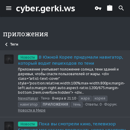
cyber.gerki.ws
приложения
Теги
В Южной Корее придумали навигатор,
Новости
который водит пешеходов по тени
Приложение учитывает положение солнца, тени зданий и
деревья, чтобы спасти пользователей от жары. <div
class="articl-text-cover"
style="position:relative;width:100%;max-width:800px;margin-
left:auto;margin-right:auto;aspect-ratio:1200/675;margin-
bottom:2rem;overflow:hidden"> <div...
NewsMaker
Тема
Вчера в 21:10
жара
корея
навигатор
ПРИЛОЖЕНИЯ
тень
Ответы: 0
Форум:
Новости в Мире
Пока вы смотрели кино, телевизор
Новости
Samsung мог часами пропускать через квартиру