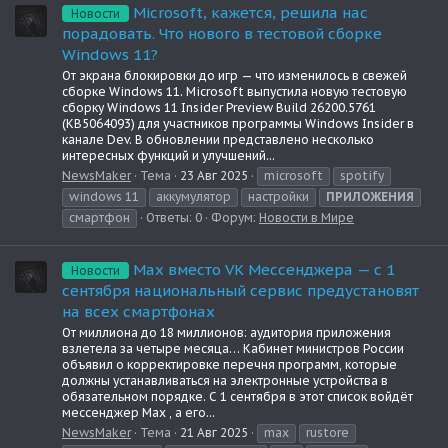
Microsoft, кажется, решила нас
Новости
порадовать. Что нового в тестовой сборке
Windows 11?
От экрана блокировки до игр — что изменилось в свежей
сборке Windows 11. Microsoft выпустила новую тестовую
сборку Windows 11 Insider Preview Build 26200.5761
(KB5064093) для участников программы Windows Insider в
канале Dev. В обновлении представлено несколько
интересных функций и улучшений...
NewsMaker
Тема
23 Авг 2025
microsoft
spotify
windows 11
аккумулятор
настройки
ПРИЛОЖЕНИЯ
смартфон
Ответы: 0
Форум:
Новости в Мире
Max вместо VK Мессенджера — с 1
Новости
сентября национальный сервис предустановят
на всех смартфонах
От миллиона до 18 миллионов: аудитория приложения
взлетела за четыре месяца… Кабинет министров России
объявил о корректировке перечня программ, которые
должны устанавливаться на электронные устройства в
обязательном порядке. С 1 сентября в этот список войдёт
мессенджер Max , а его...
NewsMaker
Тема
21 Авг 2025
max
rustore