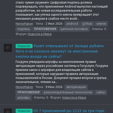
стало чужим оружием. Цифровая подпись должна
подтверждать, что приложение Android выпустил настоящий
разработчик, но новая исследовательская работа
показывает, как утечка одного ключа превращает этот
механизм доверия в слабое место всей...
NewsMaker
Тема
2 Июл 2026
android
github
ключи
подпись
ПРИЛОЖЕНИЯ
цепочка поставок
Ответы: 0
Форум:
Новости в Мире
Рунет отвязывают от Запада рублем.
Новости
Кого и на сколько накажут за иностранные
кнопки входа на сайты?
Госдума утвердила штрафы за неисполнение правил
авторизации через российские системы и Госуслуги. Госдума
приняла закон о штрафах для владельцев сайтов и
приложений, которые нарушают правила авторизации
пользователей в России. Документ прошел второе и третье,
окончательное, чтение на...
NewsMaker
Тема
9 Июн 2026
авторизация
ПРИЛОЖЕНИЯ
рекомендательные технологии
сайты
штрафы
Ответы: 0
Форум:
Новости в Мире
От 7 приложений до 1213 за три года:
Новости