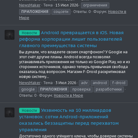
NewsMaker
Тема
15 Июл 2026
ограничения
ПРИЛОЖЕНИЯ
соцсети
Ответы: 0
Форум:
Новости в
Мире
Android превращается в iOS. Новая
Новости
реформа корпорации лишит пользователей
главного преимущества системы
Вы думали, что владеете своим смартфоном? У Google на
этот счёт другие планы. Android всегда позволял
устанавливать приложения не только из Google Play, но и из
сторонних источников, однако теперь привычная свобода
оказалась под вопросом. Магазин F-Droid раскритиковал
новую систему...
NewsMaker
Тема
3 Июл 2026
adv
android
f-droid
google
ПРИЛОЖЕНИЯ
проверка
разработчики
Ответы: 0
Форум:
Новости в Мире
Уязвимость на 10 миллиардов
Новости
установок: сотни Android-приложений
оказались беззащитны перед перехватом
управления
Достаточно одного утёкшего ключа, чтобы доверие системы