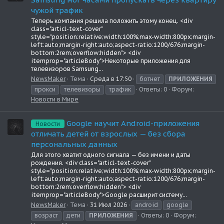
чужой трафик
Теперь компания решила положить этому конец. <div
class="articl-text-cover"
style="position:relative;width:100%;max-width:800px;margin-
left:auto;margin-right:auto;aspect-ratio:1200/676;margin-
bottom:2rem;overflow:hidden"> <div
itemprop="articleBody">Некоторые приложения для
телевизоров Samsung...
NewsMaker
Тема
Среда в 17:50
ботнет
ПРИЛОЖЕНИЯ
прокси
телевизоры
трафик
Ответы: 0
Форум:
Новости в Мире
Google научит Android-приложения
Новости
отличать детей от взрослых — без сбора
персональных данных
Для этого хватит одного сигнала — без имени и даты
рождения. <div class="articl-text-cover"
style="position:relative;width:100%;max-width:800px;margin-
left:auto;margin-right:auto;aspect-ratio:1200/676;margin-
bottom:2rem;overflow:hidden"> <div
itemprop="articleBody">Google расширит систему...
NewsMaker
Тема
31 Июл 2026
android
google
возраст
дети
ПРИЛОЖЕНИЯ
Ответы: 0
Форум: