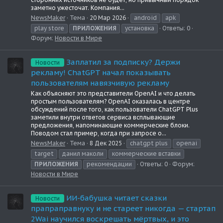
заметно ужесточат. Компания...
NewsMaker
Тема
20 Мар 2026
android
apk
play store
ПРИЛОЖЕНИЯ
установка
Ответы: 0
Форум:
Новости в Мире
Заплатил за подписку? Держи
Новости
рекламу! ChatGPT начал показывать
пользователям навязчивую рекламу
Как объясняют это представители OpenAI и что делать
простым пользователям? OpenAI оказалась в центре
обсуждений после того, как пользователи ChatGPT Plus
заметили внутри ответов сервиса всплывающие
предложения, напоминающие коммерческие блоки.
Поводом стал пример, когда при запросе о...
NewsMaker
Тема
8 Дек 2025
chatgpt plus
openai
target
данил маколи
коммерческие вставки
ПРИЛОЖЕНИЯ
рекомендации
Ответы: 0
Форум:
Новости в Мире
ИИ-бабушка читает сказки
Новости
прапраправнуку и не стареет никогда — стартап
2Wai научился воскрешать мёртвых, и это