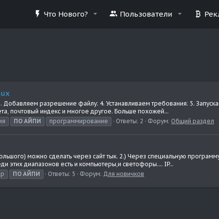
Что Нового?
Пользователи
Рек
mux
3. Добавляем разрешение файлу: 4. Устанавливаем требования: 5. Запус
нета, почтовый индекс и многое другое. Больше похожей...
ия
ПО
АЙПИ
программирование
Ответы: 2
Форум:
Общий раздел
ольшого) можно сделать через сайт тык. 2.) Через специальную программу 
ди этих диапазонов есть и компьютеры,и светофоры.... IP...
ер
ПО
АЙПИ
Ответы: 5
Форум:
Для новичков