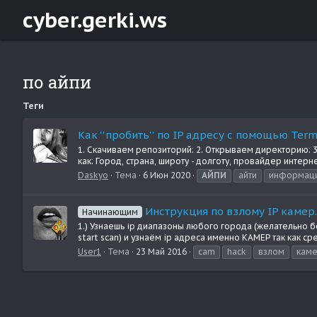
cyber.gerki.ws
по айпи
Теги
Как ''пробить'' по IP адресу с помощью Ter
1. Скачиваем репозиторий: 2. Открываем директорию: 
как: Город, страна, широту - долготу, провайдер интер
Daskyo
Тема
6 Июн 2020
АЙПИ
айти
информац
Инструкция по взлому IP камер.
Начинающим
1.) Узнаешь ip диапазоны любого города (желательно б
start scan) и узнаём ip адреса именно КАМЕР так как сре
User1
Тема
23 Май 2016
cam
hack
взлом
кам