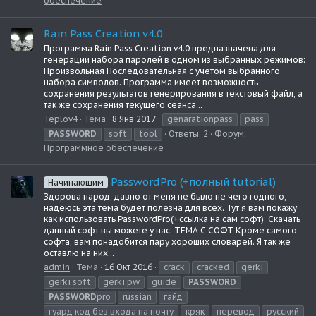
обеспечение
Rain Pass Creation v4.0
Программа Rain Pass Creation v4.0 предназначена для
генерации набора паролей в одном из выбранных режимов:
Произвольная Последовательная с учётом выбранного
набора символов. Программа имеет возможность
сохранения результатов генерирования в текстовый файл, а
так же сохранения текущего сеанса...
Teplov4
Тема
8 Янв 2017
genarationpass
pass
PASSWORD
soft
tool
Ответы: 2
Форум:
Программное обеспечение
PasswordPro (+полный tutorial)
Начинающим
Здорова народ, давно от меня не было не чего годного,
надеюсь эта тема будет полезна для всех. Тут я вам покажу
как использовать PasswordPro(+ссылка на сам софт): Скачать
данный софт вы можете у нас: ТЕМА С СОФТ Кроме самого
софта, вам понадобится пару хороших словарей. Я так же
оставлю на них...
admin
Тема
16 Окт 2016
crack
cracked
gerki
gerki soft
gerki.pw
guide
PASSWORD
PASSWORD
pro
russian
гайд
гуард код без входа на почту
кряк
перевод
русский