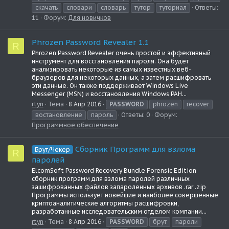
скачать
словари
словарь
тутор
туториал
Ответы:
11
Форум:
Для новичков
Phrozen Password Revealer 1.1
R
Phrozen Password Revealer очень простой и эффективный
инструмент для восстановления пароля. Она будет
анализировать некоторые из самых известных веб-
браузеров для некоторых данных, а затем расшифровать
эти данные. Он также поддерживает Windows Live
Messenger (MSN) и восстановления Windows РАН...
rtyn
Тема
8 Апр 2016
PASSWORD
phrozen
recover
востановление
пароль
Ответы: 0
Форум:
Программное обеспечение
Сборник Программ для взлома
Брут/Чекер
R
паролей
ElcomSoft Password Recovery Bundle Forensic Edition
сборник программ для взлома паролей различных
зашифрованных файлов запароленных архивов .rar .zip
Программы использует новейшие и наиболее совершенные
криптоаналитические алгоритмы расшифровки,
разработанные исследовательским отделом компании...
rtyn
Тема
8 Апр 2016
PASSWORD
брут
пароли