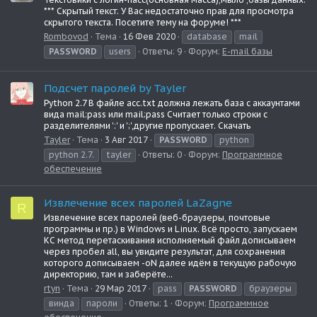
*** Скрытый текст: У Вас недостаточно прав для просмотра
скрытого текста. Посетите тему на форуме! ***
Rombovod
Тема
16 Фев 2020
database
mail
PASSWORD
users
Ответы: 9
Форум:
E-mail базы
Подсчет паролей by Tayler
Python 2.7 В файле acc.txt должна лежать база с аккаунтами
вида mail:pass или mail;pass Считает только строки с
разделителями ':' и ';',другие пропускает. Скачать
Tayler
Тема
3 Авг 2017
PASSWORD
python
python 2.7.
tayler
Ответы: 0
Форум:
Программное
обеспечение
Извлечение всех паролей LaZagne
R
Извлечение всех паролей (веб-браузеры, почтовые
программы и пр.) в Windows и Linux. Всё просто, запускаем
КС метод перетаскивания исполняемый файл дописываем
через пробел all, вы увидите результат, для сохранения
которого дописываем -oN далее идём в текущую рабочую
директорию, там и заберёте...
rtyn
Тема
29 Мар 2017
pass
PASSWORD
браузеры
винда
пароли
Ответы: 1
Форум:
Программное