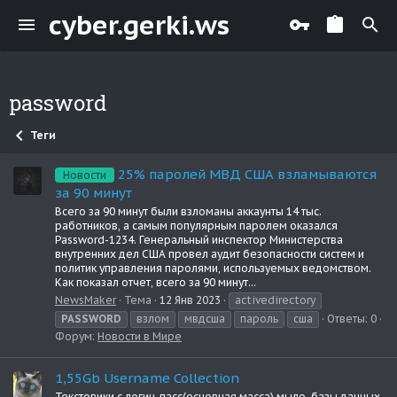
cyber.gerki.ws
password
Теги
25% паролей МВД США взламываются
Новости
за 90 минут
Всего за 90 минут были взломаны аккаунты 14 тыс.
работников, а самым популярным паролем оказался
Password-1234. Генеральный инспектор Министерства
внутренних дел США провел аудит безопасности систем и
политик управления паролями, используемых ведомством.
Как показал отчет, всего за 90 минут...
NewsMaker
Тема
12 Янв 2023
activedirectory
PASSWORD
взлом
мвдсша
пароль
сша
Ответы: 0
Форум:
Новости в Мире
1,55Gb Username Collection
Текстовики с логин-пасс(основная масса),мыло ,базы данных.