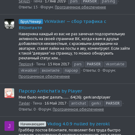
Skyuzi
Тема
17 Янв 2019
pars
PARSER
parsing
Ответы: 15
Форум:
Программное обеспечение
VkWalker — сбор трафика с
Брут/Чекер
ВКонтакте
Наверняка каждый из вас не раз замечал подозрительную
активность на своей страничке ВК, когда к вам в друзья
добавляются неизвестные, с красивыми девушками на
аватарке, ставят лайки на посты и аву, коментруют. Если зайти
к такой "девушке" на страницу, то можно обнаружить
рекламный статус или...
Teplov4
Тема
15 Ноя 2017
pars
PARSER
vkontakte
vkwalker
вконтакте
парсер
Ответы: 0
Форум:
Программное обеспечение
Парсер Antichat'a by Player
Мне было нефиг делать....... :64(26): gerkiandplayer
Tayler
Тема
16 Май 2017
antichat
gerki
PARSER
Ответы: 0
Форум:
Программное обеспечение
Vkdog 4.0.9 nulled by zerokl
Начинающим
J
Граббер постов ВКонтакте, позволяет без труда быстро
получать качественный контент и размещать его в своих