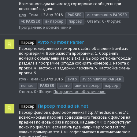
Возможность указать метод сортировки сообществ при
поисковой выдаче...
rtyn
Тема
12 Апр 2016
PARSER
vk community
PARSER
vk
PARSER
вк парсер
парсер
Ответы: 0
Форум:
Программное обеспечение
Avito Number Parser
Парсер
R
Парсер телефоннных номеров с сайта объявлений avito.ru
по критериям. Возможности программы: 1. Сохранять
номера с объявлений авито в txt. 2. Выбор региона/города/
раздела в программе (откуда собирать номера) 3. Работа с
прокси. 4. Настройка задержки парсинга. 5. Настройка смены
прокси. 6...
rtyn
Тема
12 Апр 2016
avito
avito number
PARSER
number
PARSER
авито
авито парсер
парсер
Ответы: 0
Форум:
Программное обеспечение
Парсер mediadisk.net
Парсер
R
Парсер файлов с файлообменника http://mediadisk.net/ с
возможностью парсинга содержимого текстовых файлов на
предмет почтовых баз и прокси. На данном ФО присутствует
поиск по файлам, если вбить туда например "good.txt", то
увидим примерно это: Наш софт поможет в автоматическом
режиме собрать...