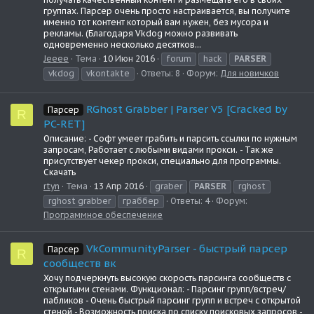
группах. Парсер очень просто настраивается, вы получите
именно тот контент который вам нужен, без мусора и
рекламы. (Благодаря Vkdog можно развивать
одновременно несколько десятков...
Jeeee
Тема
10 Июн 2016
forum
hack
PARSER
vkdog
vkontakte
Ответы: 8
Форум:
Для новичков
RGhost Grabber | Parser V5 [Cracked by
Парсер
R
PC-RET]
Описание: - Софт умеет грабить и парсить ссылки по нужным
запросам, Работает с любыми видами прокси. - Так же
присутствует чекер прокси, специально для программы.
Скачать
rtyn
Тема
13 Апр 2016
graber
PARSER
rghost
rghost grabber
граббер
Ответы: 4
Форум:
Программное обеспечение
VkCommunityParser - быстрый парсер
Парсер
R
сообществ вк
Хочу подчеркнуть высокую скорость парсинга сообществ с
открытыми стенами. Функционал: - Парсинг групп/встреч/
пабликов - Очень быстрый парсинг групп и встреч с открытой
стеной - Возможность поиска по списку поисковых запросов -