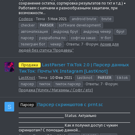
сохранение остатка, сортировка результатов по тхт и т.д.) •
Работаем с капчами и разнообразными защитами, при
возможности...
Codeox
Тема
5 Ноя 2021
android brute
brute
checker
PARSER
software development
автоматизация
андроид брут
андроид чекер
брут
парсер
разработка по
софт на заказ
тг бот
телеграм бот
чекер
Ответы: 7
Форум:
Архив для
людей без статуса "Продавец"
LastParser TikTok 2.0 | Парсер данных
Продажа
ТикТок: Почты VK Instagram [LastKnot]
LastKnot
Тема
10 Фев 2021
lastknot
PARSER
tiktok
парсер
тикток
тикток парсер
Ответы: 7
Форум:
Продажа [Услуги / Магазины / Софт / etc]
Парсер скриншотов с prnt.sc
Парсер
S
__________________________________________________________________________
______________________________ Status: Актуально
__________________________________________________________________________
______________________________ Как я получил доступ с чужим
скриншотам? С помощью данной...