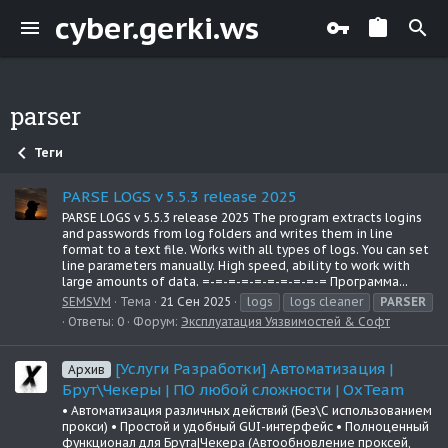
cyber.gerki.ws
parser
Теги
PARSE LOGS v 5.5.3 release 2025
PARSE LOGS v 5.5.3 release 2025 The program extracts logins
and passwords from log folders and writes them in line
format to a text file. Works with all types of logs. You can set
line parameters manually. High speed, ability to work with
large amounts of data. =-=-=-=-=-=-=-=-=-= Программа...
SEMSVM
Тема
21 Сен 2025
logs
logs cleaner
PARSER
Ответы: 0
Форум:
Эксплуатация Уязвимостей & Софт
[Услуги Разработки] Автоматизация |
Архив
Брут\Чекеры | ПО любой сложности | OxTeam
• Автоматизация различных действий (Без\С использованием
прокси) • Простой и удобный GUI-интерфейс • Полноценный
функционал для Брута|Чекера (Автообновление проксей,