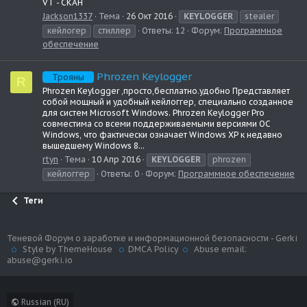
VT - СКАН
Jackson1337
Тема
26 Окт 2016
KEYLOGGER
stealer
кейлогер
стиллер
Ответы: 12
Форум:
Программное
обеспечение
Phrozen Keylogger
Трояны
R
Phrozen Keylogger ,просто,бесплатно.удобно Представляет
собой мощный и удобный кейлоггер, специально созданное
для систем Microsoft Windows. Phrozen Keylogger Pro
совместима со всеми поддерживаемыми версиями ОС
Windows, что фактически означает Windows XP к недавно
вышедшему Windows 8...
rtyn
Тема
10 Апр 2016
KEYLOGGER
phrozen
кейлоггер
Ответы: 0
Форум:
Программное обеспечение
Теги
Теневой Форум о заработке и информационной безопасности - Gerki
Style by ThemeHouse
DMCA Policy
Abuse email:
abuse@gerki.io
Russian (RU)