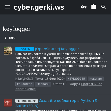
cyber.gerki.ws
keylogger
Теги
[OpenSource] Keylogger
Трояны
Написал кейлоггер в учебных целях с отправкой данных на
локальный файл или FTP. Здесь буду вести лог разработки.
Тестирование привествуется. Как получить билд кейлоггера?
Скриптом билдера: Отправка логов по достижению размера
логов в 1кб и каждые 5 минут в файл
%LOCALAPPDATA%\keylog.txt . Билд...
H3aVyH0Rs3
Тема
15 Фев 2020
KEYLOGGER
malware
кейлоггер
малварь
Ответы: 0
Форум:
Программное
обеспечение
Создайте кейлоггер в Python 3 -
Начинающим
Aaron (2019)
Курс на Udemy продается за 200$ Ловите ;) *** Скрытый текст: