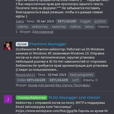
У Вас недостаточно прав для просмотра скрытого текста.
Посетите тему на форуме! *** Не забывается поставить
благодарность в виде реакции, чтобы я и дальше сливал
курсы ;)
Zams
Тема
28 Авг 2019
KEYLOGGER
logger
python
udemy
кейлоггер
килоггер
пайтон
питон
Ответы:
1
Форум:
Для новичков
Phantom Keylogger
Архив
Особенности Фантом кейлоггер: Работает на OS Windows
начиная от Windows XP, заканчивая Windows 10. Отправка
логов на e-mail Автоматическая, скрытая установка
Небольшой размер в 91 Kb Нет зависимостей от сторонних
библиотек Не требуется прав администрации для установки
(Следит за пользователем...
Moonlight13
Тема
26 Май 2019
hack programm
hiden
KEYLOGGER
KEYLOGGER
soft
Ответы: 0
Форум:
Архив для людей без статуса "Продавец"
9LOG Keylogger and stealer
Стиллер/Кейлогер
J
Кейлоггер с отправкой логов на почту. SMTP и поддержка
Email Автозагрузка Анти "песочница"
https://www.sendspace.com/file/ggqr9a Пароль на архив hh