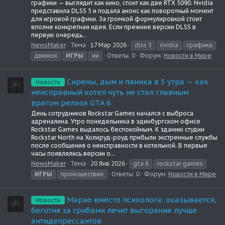
графики — выглядит как кино, стоит как две RTX 5090. Nvidia
представила DLSS 5 и подала анонс как поворотный момент
для игровой графики. За громкой формулировкой стоит
вполне конкретная идея. Если прежние версии DLSS в
первую очередь...
NewsMaker
Тема
17 Мар 2026
dlss 5
nvidia
графика
движок
ИГРЫ
ии
Ответы: 0
Форум:
Новости в Мире
Сирены, дым и паника в 5 утра — как
Новости
неисправный котел чуть не стал главным
врагом релиза GTA 6
День сотрудников Rockstar Games начался с выброса
адреналина. Утро понедельника в эдинбургском офисе
Rockstar Games выдалось беспокойным. К зданию студии
Rockstar North на Холируд-роуд прибыли экстренные службы
после сообщения о неисправности в котельной. В первые
часы появлялись версии о...
NewsMaker
Тема
20 Янв 2026
gta 6
rockstar games
ИГРЫ
происшествия
Ответы: 0
Форум:
Новости в Мире
Марио вместо психолога: оказывается,
Новости
беготня за грибами лечит выгорание лучше
антидепрессантов