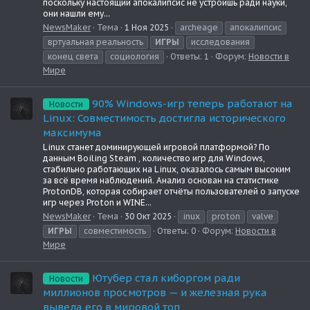
поскольку настоящий апокалипсис не устроишь ради науки,
они нашли ему...
NewsMaker
Тема
1 Ноя 2025
archeage
апокалипсис
вртуальная реальность
ИГРЫ
исследования
конец света
социология
Ответы: 1
Форум:
Новости в
Мире
90% Windows-игр теперь работают на
Новости
Linux: Совместимость достигла исторического
максимума
Linux станет доминирующей игровой платформой? По
данным Boiling Steam , количество игр для Windows,
стабильно работающих на Linux, оказалось самым высоким
за всё время наблюдений. Анализ основан на статистике
ProtonDB, которая собирает отчёты пользователей о запуске
игр через Proton и WINE...
NewsMaker
Тема
30 Окт 2025
inux
proton
valve
ИГРЫ
совместимость
Ответы: 0
Форум:
Новости в
Мире
Ютубер стал киборгом ради
Новости
миллионов просмотров — и железная рука
вывела его в мировой топ