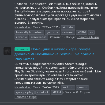
Человек + экзоскелет + ИИ = новый вид геймера, который
не промахивается. Ютубер Ник Зетта, известный под ником
Basically Homeless , представил экзоскелет , который
физически управляет рукой игрока для улучшения точности в
Aimlabs — популярном тренировочном симуляторе для
шутеров. В проекте...
NewsMaker
Тема
27 Сен 2025
aimlabs
basically homeless
youtube
гейминг
ИГРЫ
ии
шутеры
экзоскелет
Ответы: 0
Форум:
Новости в Мире
Помощник в каждой игре: Google
Новости
добавил ИИ-компаньона Gemini Live прямо в
Play Games
Сможет ли Google повторить успех Steam? Google
представила новый инструмент для мобильных игроков —
Play Games Sidekick, позволяющий использовать Gemini Live
прямо во время игры. Обновление стало частью
масштабного апдейта Google Play, который должен
превратить магазин приложений в...
NewsMaker
Тема
24 Сен 2025
android
gemini
google play
sidekick
ИГРЫ
Ответы: 0
Форум:
Новости в Мире