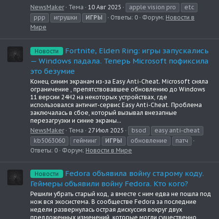
NewsMaker
Тема
10 Авг 2025
apple vision pro
etc
ppp
игрушки
ИГРЫ
Ответы: 0
Форум:
Новости в
Мире
Fortnite, Elden Ring: игры запускались
Новости
— Windows падала. Теперь Microsoft пофиксила
это безумие
Конец синим экранам из-за Easy Anti-Cheat. Microsoft сняла
ограничение , препятствовавшее обновлению до Windows
11 версии 24H2 на некоторых устройствах, где
использовался античит-сервис Easy Anti-Cheat. Проблема
заключалась в сбое, который вызывал внезапные
перезагрузки и синие экраны...
NewsMaker
Тема
27 Июл 2025
bsod
easy anti-cheat
kb5063060
гейминг
ИГРЫ
обновление
патч
Ответы: 0
Форум:
Новости в Мире
Fedora объявила войну старому коду.
Новости
Геймеры объявили войну Fedora. Кто кого?
Решили убрать старый код, а вместе с ним едва не пошла под
нож вся экосистема. В сообществе Fedora за последние
недели развернулась острая дискуссия вокруг двух
предложенных изменений, которые могли существенно