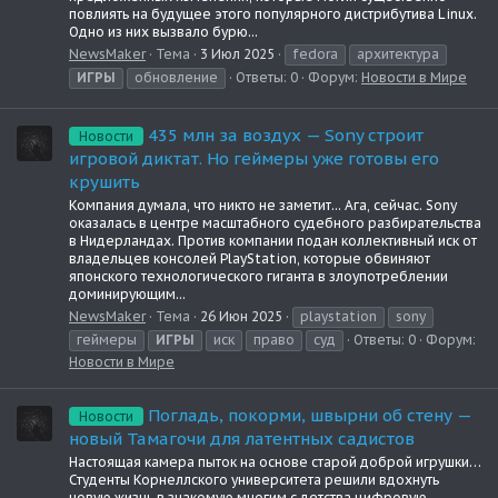
повлиять на будущее этого популярного дистрибутива Linux.
Одно из них вызвало бурю...
NewsMaker
Тема
3 Июл 2025
fedora
архитектура
ИГРЫ
обновление
Ответы: 0
Форум:
Новости в Мире
435 млн за воздух — Sony строит
Новости
игровой диктат. Но геймеры уже готовы его
крушить
Компания думала, что никто не заметит... Ага, сейчас. Sony
оказалась в центре масштабного судебного разбирательства
в Нидерландах. Против компании подан коллективный иск от
владельцев консолей PlayStation, которые обвиняют
японского технологического гиганта в злоупотреблении
доминирующим...
NewsMaker
Тема
26 Июн 2025
playstation
sony
геймеры
ИГРЫ
иск
право
суд
Ответы: 0
Форум:
Новости в Мире
Погладь, покорми, швырни об стену —
Новости
новый Тамагочи для латентных садистов
Настоящая камера пыток на основе старой доброй игрушки…
Студенты Корнеллского университета решили вдохнуть
новую жизнь в знакомую многим с детства цифровую