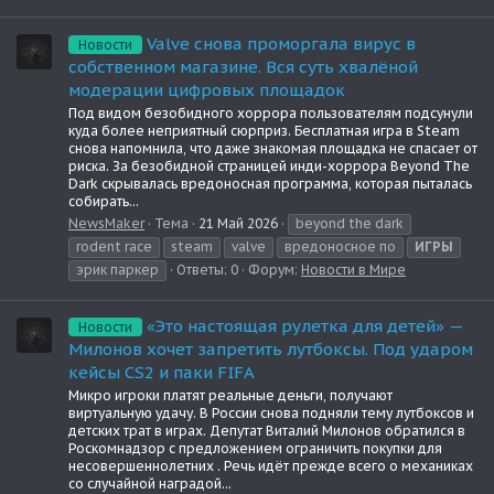
Valve снова проморгала вирус в
Новости
собственном магазине. Вся суть хвалёной
модерации цифровых площадок
Под видом безобидного хоррора пользователям подсунули
куда более неприятный сюрприз. Бесплатная игра в Steam
снова напомнила, что даже знакомая площадка не спасает от
риска. За безобидной страницей инди-хоррора Beyond The
Dark скрывалась вредоносная программа, которая пыталась
собирать...
NewsMaker
Тема
21 Май 2026
beyond the dark
rodent race
steam
valve
вредоносное по
ИГРЫ
эрик паркер
Ответы: 0
Форум:
Новости в Мире
«Это настоящая рулетка для детей» —
Новости
Милонов хочет запретить лутбоксы. Под ударом
кейсы CS2 и паки FIFA
Микро игроки платят реальные деньги, получают
виртуальную удачу. В России снова подняли тему лутбоксов и
детских трат в играх. Депутат Виталий Милонов обратился в
Роскомнадзор с предложением ограничить покупки для
несовершеннолетних . Речь идёт прежде всего о механиках
со случайной наградой...