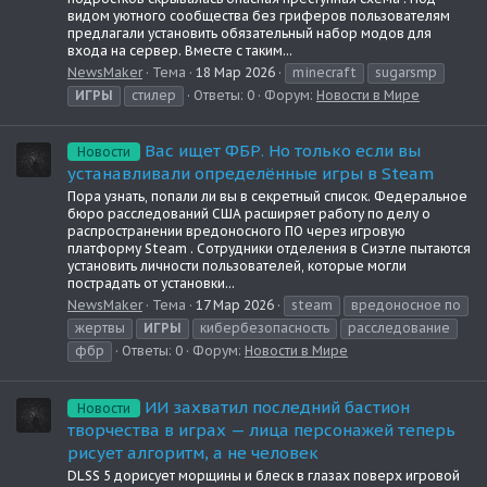
видом уютного сообщества без гриферов пользователям
предлагали установить обязательный набор модов для
входа на сервер. Вместе с таким...
NewsMaker
Тема
18 Мар 2026
minecraft
sugarsmp
ИГРЫ
стилер
Ответы: 0
Форум:
Новости в Мире
Вас ищет ФБР. Но только если вы
Новости
устанавливали определённые игры в Steam
Пора узнать, попали ли вы в секретный список. Федеральное
бюро расследований США расширяет работу по делу о
распространении вредоносного ПО через игровую
платформу Steam . Сотрудники отделения в Сиэтле пытаются
установить личности пользователей, которые могли
пострадать от установки...
NewsMaker
Тема
17 Мар 2026
steam
вредоносное по
жертвы
ИГРЫ
кибербезопасность
расследование
фбр
Ответы: 0
Форум:
Новости в Мире
ИИ захватил последний бастион
Новости
творчества в играх — лица персонажей теперь
рисует алгоритм, а не человек
DLSS 5 дорисует морщины и блеск в глазах поверх игровой