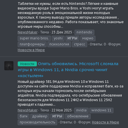
Таблетки не нужны, если есть Nintendo? Лёгкие и наивные
видеоигры вроде Super Mario Bros. и Yoshi могут играть
неожиданную роль в эмоциональной жизни молодых
взрослых. К такому выводу пришли авторы исследования ,
опубликованного недавно. Работа показывает, что знакомые
игровые миры способны...
NewsMaker
Тема
23 Дек 2025
nintendo
super mario bros.
yoshi
ИГРЫ
марио
платформеры
психология
стресс
Ответы: 0
Форум:
Новости в Мире
Опять обновились. Microsoft сломала
Новости
игры в Windows 11, а Nvidia срочно чинит
«костылем»
Новый драйвер 581.94 для Windows 10 и Windows 11
доступен на сайте поддержки Nvidia и исправляет баги, из-за
которых игры начали тормозить после октябрьских
апдейтов. Nvidia подтвердила, что октябрьские обновления
безопасности для Windows 11 24H2 и Windows 11 25H2
приводят к падению...
NewsMaker
Тема
22 Ноя 2025
nvidia
windows 11
баги
драйвер
ИГРЫ
обновление
производительность
Ответы: 0
Форум:
Новости в Мире