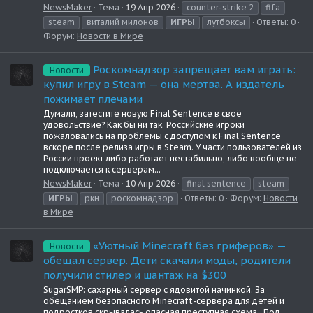
NewsMaker
Тема
19 Апр 2026
counter-strike 2
fifa
steam
виталий милонов
ИГРЫ
лутбоксы
Ответы: 0
Форум:
Новости в Мире
Роскомнадзор запрещает вам играть:
Новости
купил игру в Steam — она мертва. А издатель
пожимает плечами
Думали, затестите новую Final Sentence в своё
удовольствие? Как бы ни так. Российские игроки
пожаловались на проблемы с доступом к Final Sentence
вскоре после релиза игры в Steam. У части пользователей из
России проект либо работает нестабильно, либо вообще не
подключается к серверам...
NewsMaker
Тема
10 Апр 2026
final sentence
steam
ИГРЫ
ркн
роскомнадзор
Ответы: 0
Форум:
Новости
в Мире
«Уютный Minecraft без гриферов» —
Новости
обещал сервер. Дети скачали моды, родители
получили стилер и шантаж на $300
SugarSMP: сахарный сервер с ядовитой начинкой. За
обещанием безопасного Minecraft-сервера для детей и
подростков скрывалась опасная преступная схема . Под