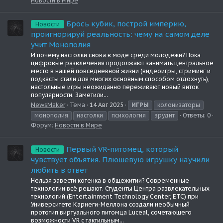
Новости в Мире
Брось кубик, построй империю,
Новости
проигнорируй реальность: чему на самом деле
учит Монополия
И почему настолки снова в моде среди молодежи? Пока
цифровые развлечения продолжают занимать центральное
место в нашей повседневной жизни (видеоигры, стриминг и
подкасты стали для многих основным способом отдохнуть),
настольные игры неожиданно переживают новый виток
популярности. Заметили...
NewsMaker
Тема
14 Авг 2025
ИГРЫ
колонизаторы
монополия
настолки
психология
эрудит
Ответы: 0
Форум:
Новости в Мире
Первый VR-питомец, который
Новости
чувствует объятия. Плюшевую игрушку научили
любить в ответ
Нельзя завести котенка в общежитии? Современные
технологии всё решают. Студенты Центра развлекательных
технологий (Entertainment Technology Center, ETC) при
Университете Карнеги-Меллона создали необычный
прототип виртуального питомца Luceal, сочетающего
возможности VR с тактильным...