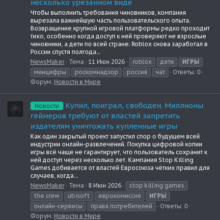
несколько урезанном виде
Чтобы выполнить требования чиновников, компания
вырезала важнейшую часть пользовательского опыта.
Возвращение крупной игровой платформы редко проходит
тихо, особенно когда доступ к ней проверяют не взрослые
чиновники, а дети по всей стране: Roblox снова заработал в
России спустя полгода...
NewsMaker
Тема
11 Июн 2026
roblox
дети
ИГРЫ
минцифры
роскомнадзор
россия
чат
Ответы: 0
Форум:
Новости в Мире
Купил, поиграл, свободен. Миллионы
Новости
геймеров требуют от властей запретить
издателям уничтожать купленные игры
Как один закрытый проект запустил спор о будущем всей
индустрии онлайн-развлечений. Покупка цифровой копии
игры всё чаще не гарантирует, что пользователь сохранит к
ней доступ через несколько лет. Кампания Stop Killing
Games добивается от властей Евросоюза чётких правил для
случаев, когда...
NewsMaker
Тема
8 Июн 2026
stop killing games
the crew
ubisoft
еврокомиссия
ИГРЫ
онлайн-сервисы
права потребителей
Ответы: 0
Форум:
Новости в Мире