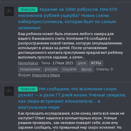
Задание на 5000 робуксов. Или 850
Новости
миллионов рублей ущерба? Новая схема
киберпреступников, которая бьет по самым
уязвимым
Ваш ребенок может быть опаснее любого хакера для
вашего банковского счета. Компания F6 сообщила о
распространении новой тактики, которую злоумышленники
используют в атаках на детей. После установления
дистанционного контакта преступники предлагают ребёнку
выполнить простое задание, а затем...
NewsMaker
Тема
17 Ноя 2025
дети
ИГРЫ
мошенники
россия
соцсети
фрод
Ответы: 0
Форум:
Новости в Мире
Им сообщили, что вселенная скоро
Новости
рухнет — и дали 77 дней жизни. Учёные увидели,
как люди встречают апокалипсис… в
виртуальном мире
Как проводить исследования, если конец света всё никак не
наступит? Ответ нашелся в компьютерных играх. Учёные
решили проверить , как человек поведёт себя, если ему
заранее сообщить, что привычный мир скоро исчезнет. Но