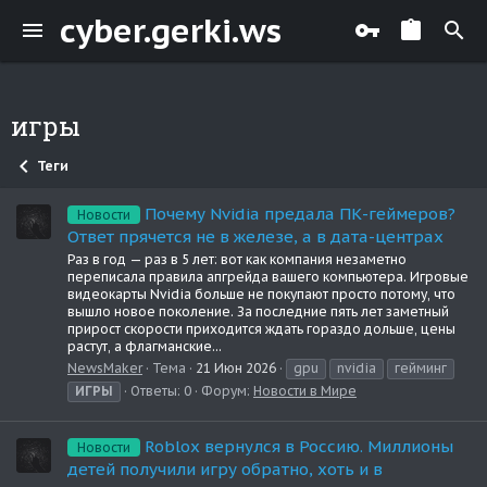
cyber.gerki.ws
игры
Теги
Почему Nvidia предала ПК-геймеров?
Новости
Ответ прячется не в железе, а в дата-центрах
Раз в год — раз в 5 лет: вот как компания незаметно
переписала правила апгрейда вашего компьютера. Игровые
видеокарты Nvidia больше не покупают просто потому, что
вышло новое поколение. За последние пять лет заметный
прирост скорости приходится ждать гораздо дольше, цены
растут, а флагманские...
NewsMaker
Тема
21 Июн 2026
gpu
nvidia
гейминг
ИГРЫ
Ответы: 0
Форум:
Новости в Мире
Roblox вернулся в Россию. Миллионы
Новости
детей получили игру обратно, хоть и в