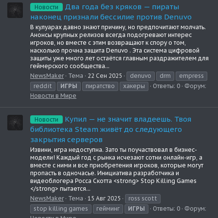
Два года без кряков — пираты
Новости
наконец признали бессилие против Denuvo
В кулуарах давно знают причину, но предпочитают молчать.
Анонсы крупных релизов всегда подогревают интерес
игроков, но вместе с этим возвращают к спору о том,
насколько прочна защита Denuvo . Эта система цифровой
защиты уже много лет остаётся главным раздражителем для
геймерского сообщества...
NewsMaker
Тема
22 Сен 2025
denuvo
drm
empress
reddit
ИГРЫ
пиратство
хакеры
Ответы: 0
Форум:
Новости в Мире
Купил — не значит владеешь. Твоя
Новости
библиотека Steam живёт до следующего
закрытия серверов
Извини, игра недоступна. Зато ты поучаствовал в бизнес-
модели! Каждый год с рынка исчезают сотни онлайн-игр, а
вместе с ними и все приобретения игроков, которые могут
пропасть в одночасье. Инициатива разработчика и
видеоблогера Росса Скотта <strong> Stop Killing Games
</strong> пытается...
NewsMaker
Тема
15 Авг 2025
ross scott
stop killing games
гейминг
ИГРЫ
Ответы: 0
Форум: