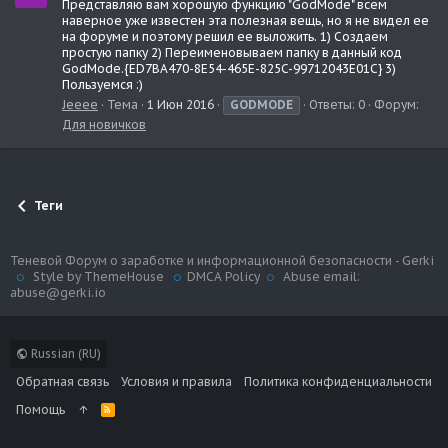
Представляю вам хорошую функцию "GodMode" всем
наверное уже известен эта полезная вещь, но я не видел ее
на форуме и поэтому решил ее выложить. 1) Создаем
простую папку 2) Переименовываем папку в данный код
GodMode.{ED7BA470-8E54-465E-825C-99712043E01C} 3)
Пользуемся :)
Jeeee
Тема
1 Июн 2016
GODMODE
Ответы: 0
Форум:
Для новичков
Теги
Теневой Форум о заработке и информационной безопасности - Gerki
Style by ThemeHouse
DMCA Policy
Abuse email:
abuse@gerki.io
Russian (RU)
Обратная связь
Условия и правила
Политика конфиденциальности
Помощь
R
S
S