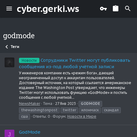
cyber.gerki.ws
godmode
Теги
Сотрудники Twitter могут публиковать
Новости
сообщения из-под любой учётной записи
У инженеров компании есть «режим бога», дающий
неограниченный доступ к аккаунтам пользователей.
Достоверный источник, на который ссылается американское
издание The Washington Post утверждает, что инженеры
Twitter могут использовать функцию «GodMode» и постить
сообщения с любой учетной...
NewsMaker
Тема
27 Янв 2023
GODMODE
thewashingtonpost
twitter
илонмаск
скандал
сша
Ответы: 0
Форум:
Новости в Мире
GodMode
J