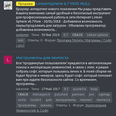
LinkenSphere 6.7 MOD NULL
Продажа
Браузер-антидетект нового поколения Мы рады представить
Вашему вниманию самый удобный и безопасный инструмент
для профессиональной работы в сети Интернет Linken
Sphere v6.7 Pure - 20/01/2018 - Добавлена возможность
паузы/продолжить для загрузок - Обновлен прогреватор:
добавлена возможность...
se0smm
Тема
30 Янв 2019
6.7
CRACK
linken sphere
null
Ответы: 0
Форум:
Продажа [Услуги / Магазины / Софт
/ etc]
Инструменты для пентеста
L
Все "продвинутые пользователи" нуждаются в автоматизации
поиска и эксплуатации уязвимостей, в связи с этим, я решил
собрать софт, которым пользуюсь лично я. В моей сборке не
будет брутов и чекеров, здесь будет софт, который поможет
вам при аудите безопасности сайтов. Со временем,
программы...
lukeone
Тема
27 Май 2017
9.5
acunetix
burp
CRACK
metasploit
patched
pentest
pro
sqlmap
suite
toolkit
для
инструменты
пентест
пентеста
программы
скачать
Ответы: 1
Форум:
Эксплуатация
Уязвимостей & Софт