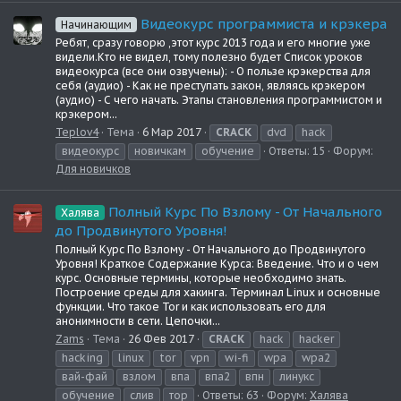
Видеокурс программиста и крэкера
Начинающим
Ребят, сразу говорю ,этот курс 2013 года и его многие уже
видели.Кто не видел, тому полезно будет Список уроков
видеокурса (все они озвучены): - О пользе крэкерства для
себя (аудио) - Как не преступать закон, являясь крэкером
(аудио) - С чего начать. Этапы становления программистом и
крэкером...
Teplov4
Тема
6 Мар 2017
CRACK
dvd
hack
видеокурс
новичкам
обучение
Ответы: 15
Форум:
Для новичков
Полный Курс По Взлому - От Начального
Халява
до Продвинутого Уровня!
Полный Курс По Взлому - От Начального до Продвинутого
Уровня! Краткое Содержание Курса: Введение. Что и о чем
курс. Основные термины, которые необходимо знать.
Построение среды для хакинга. Терминал Linux и основные
функции. Что такое Tor и как использовать его для
анонимности в сети. Цепочки...
Zams
Тема
26 Фев 2017
CRACK
hack
hacker
hacking
linux
tor
vpn
wi-fi
wpa
wpa2
вай-фай
взлом
впа
впа2
впн
линукс
обучение
слив
тор
Ответы: 63
Форум:
Халява