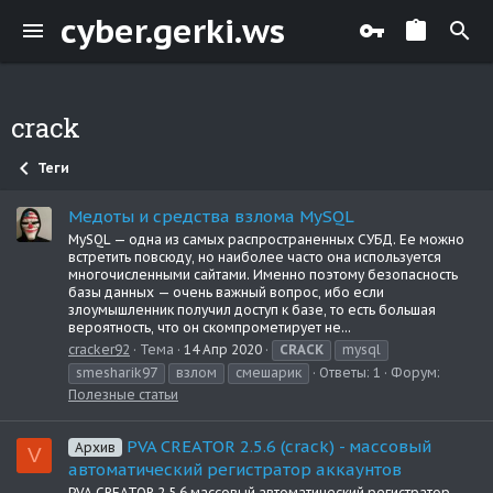
cyber.gerki.ws
crack
Теги
Медоты и средства взлома MySQL
MySQL — одна из самых распространенных СУБД. Ее можно
встретить повсюду, но наиболее часто она используется
многочисленными сайтами. Именно поэтому безопасность
базы данных — очень важный вопрос, ибо если
злоумышленник получил доступ к базе, то есть большая
вероятность, что он скомпрометирует не...
cracker92
Тема
14 Апр 2020
CRACK
mysql
smesharik97
взлом
смешарик
Ответы: 1
Форум:
Полезные статьи
PVA CREATOR 2.5.6 (crack) - массовый
Архив
V
автоматический регистратор аккаунтов
PVA CREATOR 2.5.6 массовый автоматический регистратор