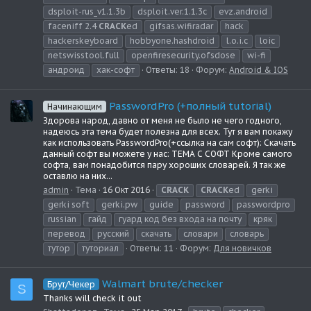
dsploit-rus_v1.1.3b
dsploit.ver.1.1.3c
evz.android
faceniff 2.4
CRACK
ed
gifsas.wifiradar
hack
hackerskeyboard
hobbyone.hashdroid
l.o.i.c
loic
netswisstool.full
openfiresecurity.ofsdose
wi-fi
андроид
хак-софт
Ответы: 18
Форум:
Android & IOS
PasswordPro (+полный tutorial)
Начинающим
Здорова народ, давно от меня не было не чего годного,
надеюсь эта тема будет полезна для всех. Тут я вам покажу
как использовать PasswordPro(+ссылка на сам софт): Скачать
данный софт вы можете у нас: ТЕМА С СОФТ Кроме самого
софта, вам понадобится пару хороших словарей. Я так же
оставлю на них...
admin
Тема
16 Окт 2016
CRACK
CRACK
ed
gerki
gerki soft
gerki.pw
guide
password
passwordpro
russian
гайд
гуард код без входа на почту
кряк
перевод
русский
скачать
словари
словарь
тутор
туториал
Ответы: 11
Форум:
Для новичков
Walmart brute/checker
Брут/Чекер
S
Thanks will check it out