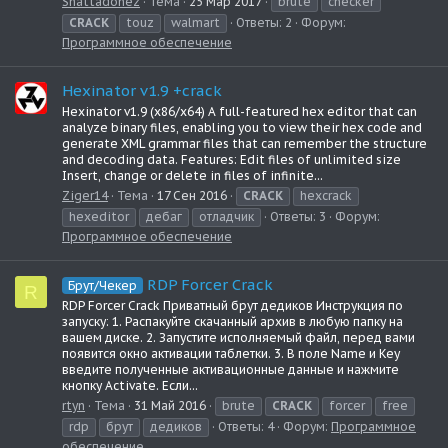
Shattadonez
Тема
25 Мар 2017
brute
checker
CRACK
touz
walmart
Ответы: 2
Форум:
Программное обеспечение
Hexinator v1.9 +crack
Hexinator v1.9 (x86/x64) A full-featured hex editor that can
analyze binary files, enabling you to view their hex code and
generate XML grammar files that can remember the structure
and decoding data. Features: Edit files of unlimited size
Insert, change or delete in files of infinite...
Ziger14
Тема
17 Сен 2016
CRACK
hexcrack
hexeditor
дебаг
отладчик
Ответы: 3
Форум:
Программное обеспечение
RDP Forcer Сrack
Брут/Чекер
R
RDP Forcer Сrack Приватный брут дедиков Инструкция по
запуску: 1. Распакуйте скачанный архив в любую папку на
вашем диске. 2. Запустите исполняемый файл, перед вами
появится окно активации таблетки. 3. В поле Name и Key
введите полученные активационные данные и нажмите
кнопку Activate. Если...
rtyn
Тема
31 Май 2016
brute
CRACK
forcer
free
rdp
брут
дедиков
Ответы: 4
Форум:
Программное
обеспечение