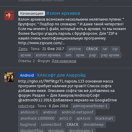
Взлом архивов
Начинающим
Взлом архивов возможен несколькими нелёгкими путями: *
Брутфорс; * Подбор по словарю; * И даже такой читерство!
Если мы имеем 1 файл, который есть в архиве, то мы можем
более быстро угадать пароль с брутфорсом. Для *ZIP я
нашёл очень многофункциональную программку:
http://www.zipcure.com/...
Zams
Тема
21 Фев 2017
archive
CRACK
rar
zip
архив
взлом архива
зип
кряк
рар
рар архив
Ответы: 2
Форум:
Для новичков
ХАКсофт для Андройд
Android
http://rgho.st/7Wf9tgzTL пароль 123 основная масса
программ требует наличие рут прав!!! Список софта
добавлен ниже. Описание софта так же добавлено на
форум: Раздел — Для Хакеров/Android/Софт
@admin09.12.2016 Добавлено зеркало на GoogleDrive
robotyga
Тема
8 Дек 2016
adminpanelfinder-1
andosid-1
android
android-netspoof
anonhack.10000000
anti1.0
apktool
blackmart
bugtroid
connectbot
CRACK
droidsheep
droidsniffrus
droidsqli
droidswarm-1