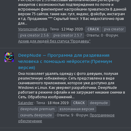
аккаунтов с возможностью подтверждения по почте и
встроенным фингинпринт настройками приватности В данной
версии 75 сайтов, такие как: гугл, яндекс, фэйсбук, инстаграм
и т.д. Продажник *** Скрытый текст: У Вас недостаточно прав
для...
VoroncovaEvnika
Тема
12 Мар 2020
CRACK
pva creator
pva creator 2.5.6
pva creator 2.5.7
Ответы: 0
Форум:
Архив для людей без статуса "Продавец"
DeepNude — Программа для раздевания
человека с помощью нейросети (Премиум
версия)
Она позволяет удалять одежду с фото девушек, получая
реалистичную «обнажёнку». Сеть представлена в виде
скачиваемого приложения, которое уже доступно для
Windows и Linux. Как уверяют разработчики, DeepNude
работает в режиме офлайн и не загружает никакие снимки в
Сеть. Обработка изображений...
Salander
Тема
18 Ноя 2019
CRACK
deepnude
deepnude premium
взломанная версия
скачать deepnude
Ответы: 9
Форум:
Программное
обеспечение