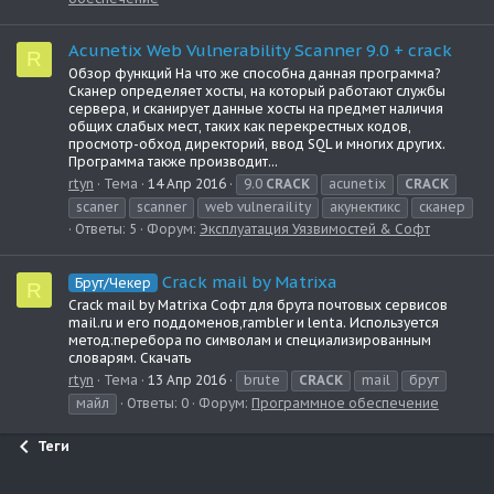
Acunetix Web Vulnerability Scanner 9.0 + crack
R
Обзор функций На что же способна данная программа?
Сканер определяет хосты, на который работают службы
сервера, и сканирует данные хосты на предмет наличия
общих слабых мест, таких как перекрестных кодов,
просмотр-обход директорий, ввод SQL и многих других.
Программа также производит...
rtyn
Тема
14 Апр 2016
9.0
CRACK
acunetix
CRACK
scaner
scanner
web vulneraility
акунектикс
сканер
Ответы: 5
Форум:
Эксплуатация Уязвимостей & Софт
Crack mail by Matrixa
Брут/Чекер
R
Crack mail by Matrixa Софт для брута почтовых сервисов
mail.ru и его поддоменов,rambler и lenta. Используется
метод:перебора по символам и специализированным
словарям. Скачать
rtyn
Тема
13 Апр 2016
brute
CRACK
mail
брут
майл
Ответы: 0
Форум:
Программное обеспечение
Теги