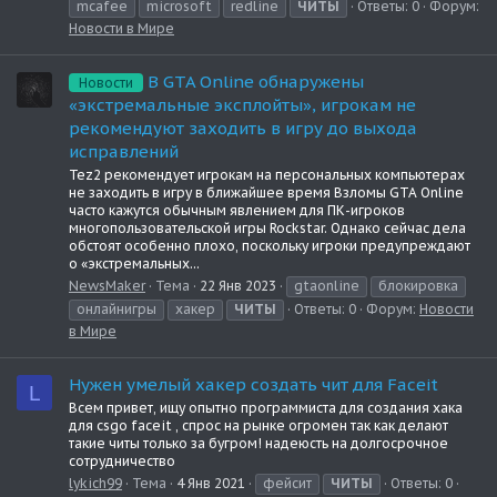
mcafee
microsoft
redline
ЧИТЫ
Ответы: 0
Форум:
Новости в Мире
В GTA Online обнаружены
Новости
«экстремальные эксплойты», игрокам не
рекомендуют заходить в игру до выхода
исправлений
Tez2 рекомендует игрокам на персональных компьютерах
не заходить в игру в ближайшее время Взломы GTA Online
часто кажутся обычным явлением для ПК-игроков
многопользовательской игры Rockstar. Однако сейчас дела
обстоят особенно плохо, поскольку игроки предупреждают
о «экстремальных...
NewsMaker
Тема
22 Янв 2023
gtaonline
блокировка
онлайнигры
хакер
ЧИТЫ
Ответы: 0
Форум:
Новости
в Мире
Нужен умелый хакер создать чит для Faceit
L
Всем привет, ищу опытно программиста для создания хака
для csgo faceit , спрос на рынке огромен так как делают
такие читы только за бугром! надеюсть на долгосрочное
сотрудничество
lykich99
Тема
4 Янв 2021
фейсит
ЧИТЫ
Ответы: 0