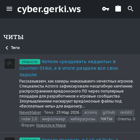
cyber.gerki.ws
читы
Теги
Хотели «раздавать хедшоты» в
Новости
Counter-Stike, а в итоге раздали все свои
пароли
Рассказываем, как хакеры «наказывают» нечестных игроков.
Специалисты Acronis зафиксировали масштабную кампанию
распространения вредоносного ПО через популярные
площадки для разработчиков и игровые сообщества.
Злоумышленники маскируют вредоносные файлы под
«бесплатные читы» для видеоигр...
NewsMaker
Тема
23 Мар 2026
acronis
github
reddit
vidar 2.0
инфостилер
киберугрозы
ЧИТЫ
Ответы: 0
Форум:
Новости в Мире
Хотели поиграть в Call of Duty, а