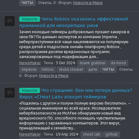
ЧИТЫ
Ответы: 0
Форум:
Новости в Мире
Читы Roblox оказались эффективной
Новости
приманкой для неокрепших умов
Зачем молодые геймеры добровольно пускают хакеров в
свои ПК? По данным экспертов из компании Imperva ,
киберпреступники всё чаще нацеливаются на популярную
среди детей и подростков онлайн-платформу Roblox ,
распространяя десятки вредоносных программ,
замаскированных под модификации для...
NewsMaker
Тема
3 Окт 2024
blank grabber
da hood
imperva
roblox
skuld stealer
дети
ЧИТЫ
Ответы:
0
Форум:
Новости в Мире
Что страшнее: бан или потеря данных?
Новости
Вирус «Cheat Lab» атакует геймеров
«Поделись с другом и получи полную версию бесплатно», –
социальная инженерия во всей красе. Исследователи
кибербезопасности из McAfee обнаружили новый вид
вредоносного ПО, способного похищать чувствительную
информацию с заражённых компьютеров. Этот вирус,
принадлежащий к семейству...
NewsMaker
Тема
19 Апр 2024
cheat lab
github