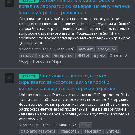
Новости
попали в лабораторию хакеров. Почему честный
бой в шутере стал редкостью
Классические хаки работают не везде, поэтому интерес
смещается к скриптам, анализу картинки и эмуляции действий
игрока Честная игра в онлайне давно перестала быть только
вопросом спортивного азарта. Исследование Surfshark
показало, что вокруг популярных мультиплеерных игр вырос
целый рынок...
NewsMaker
Тема
9 Мар 2026
античит
вредонос
запрос
игрок
читерство
ЧИТЫ
шутер
Ответы: 0
Форум:
Новости в Мире
Чит скачал — комп отдал: что
Новости
скрывается за «софтом» для Standoff 2,
который расходятся как горячие пирожки
166 заражённых в России и сотни атак по СНГ: вредонос Blitz
проникает в наборах для «прокачки» персонажей и оружия.
Новая вредоносная программа под названием Blitz активно
распространяется через поддельные читы к видеоиграм и
нацелена на геймеров, использующих эмуляторы Android на
Windows. Об...
NewsMaker
Тема
10 Июн 2025
blitz
palo alto networks
standoff 2
telegram
unit 42