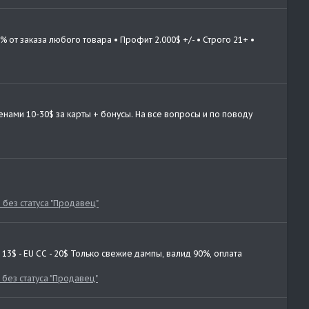
т заказа любoгo товара • Профит 2.000$ +/- • Строго 21+ •
нами 10-30$ за карты + бонусы. На все вопросы и по поводу
без статуса "Продавец"
3$ - EU CC - 20$ Только свежие дампы, валид 90%, оплата
без статуса "Продавец"