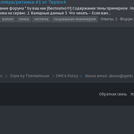
ллера/ратника #1 от Teplov4
ание форума * by ваш ник [Бесплатно!!!] Содержание темы примерное : На
лка на сервис. 2. Валидные данные 3. Что чекать -- Если вам...
взлом
симка
система
социальная инженерия
Ответы: 2
Форум
ki
Style by ThemeHouse
DMCA Policy
Abuse email: abuse@gerki.
Обратная связь
У