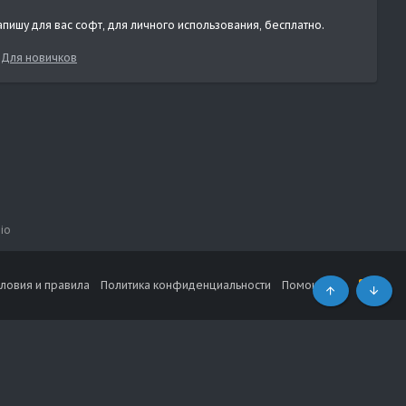
пишу для вас софт, для личного использования, бесплатно.
:
Для новичков
io
словия и правила
Политика конфиденциальности
Помощь
R
S
Сверху
Снизу
S