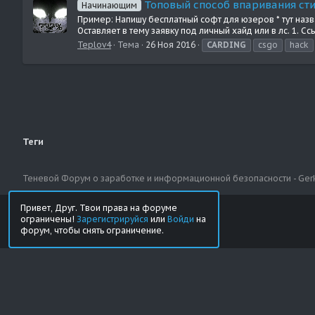
Топовый способ впаривания сти
Начинающим
Пример: Напишу бесплатный софт для юзеров * тут назв
Оставляет в тему заявку под личный хайд или в лс. 1. Ссы
Teplov4
Тема
26 Ноя 2016
CARDING
csgo
hack
Теги
Теневой Форум о заработке и информационной безопасности - Ger
Привет, Друг. Твои права на форуме
ограничены!
Зарегистрируйся
или
Войди
на
Russian (RU)
форум, чтобы снять ограничение.