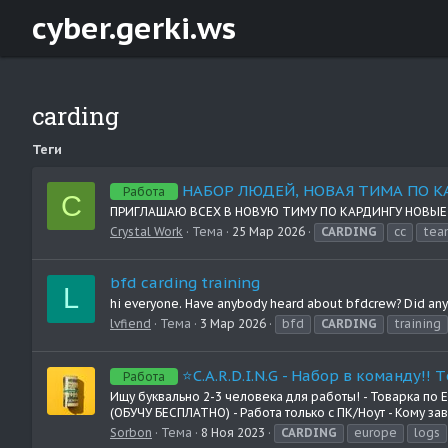
cyber.gerki.ws
carding
Теги
НАБОР ЛЮДЕЙ, НОВАЯ ТИМА ПО К
Работа
C
ПРИГЛАШАЮ ВСЕХ В НОВУЮ ТИМУ ПО КАРДИНГУ НОВЫЕ 
Crystal Work
Тема
25 Мар 2026
CARDING
cc
tea
bfd carding training
L
hi everyone. Have anybody heard about bfdcrew? Did anyo
lvfiend
Тема
3 Мар 2026
bfd
CARDING
training
⭐C.A.R.D.I.N.G - Haбор в команду!! 
Работа
Ищу буквально 2-3 человека для работы! - Товарка по
(ОБУЧУ БЕСПЛАТНО) - Работа только с ПК/Ноут - Кому завт
Sorbon
Тема
8 Ноя 2023
CARDING
europe
logs