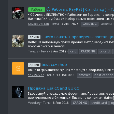
⭕️ Paбoтa c PауPаl [ С.а.r.d.i.n.g ] >
Работа
• Обучение БЕСПЛАТНО • Работаем по Европе, по конкр
Наличии ПК/ноутбука >> Набор только ответственных <<
Kovács Zoltán
Тема
3 Июн 2023
CARDING
Ответы: 
С чего начать + проверены поставщи
Архив
Hello! За небольшую сумму, продам метод кардинга без
покупки писать в телегу!
Twepz
Тема
2 Авг 2019
card
CARDING
cc card
best ccv shop
Архив
S
link = http://amexcc.cc/ link = http://fe-shop.info/ link =
sb2397247
Тема
14 Ноя 2018
amexcc
best cc shop
Продажа Usa CC and EU CC
Здравствуйте уважаемые форумчане. Представляю вашему
исключительно в биткоинах! Писать по контактам: flai
Voodley
Тема
8 Янв 2018
CARDING
creditcard
п