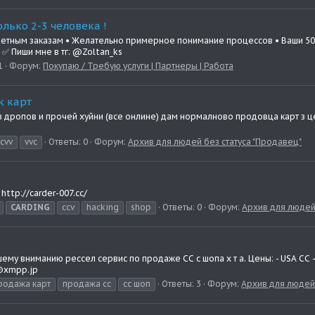
 Только 2-3 человека !
етным заказам • Желательно примерное понимание процессов • Ваши 50% о
 ✅ Пиши мне в тг: @Zoltan_ks
1
Форум:
Покупаю / Требую услуги | Партнеры | Работа
к карт
 дропов и прочей хуйни (все онлине) дам нормалново продовца карт з це
cvv
vvc
Ответы: 0
Форум:
Архив для людей без статуса "Продавец"
 http://carder-007.cc/
CARDING
ccv
hacking
shop
Ответы: 0
Форум:
Архив для людей 
 вниманию рессел сервис по продаже СС с шопа х т а. Цены: - USA CC - 1
m@xmpp.jp
родажа карт
продажа сс
сс шоп
Ответы: 3
Форум:
Архив для людей 