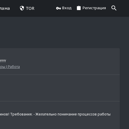
лама
TOR
Вход
Регистрация
YYY
ры | Работа
азинов! Требования: - Желательно понимание процессов работы