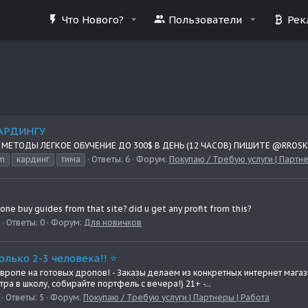
Что Нового?
Пользователи
Рек
АРДИНГУ
МЕТОДЫ ЛЕГКОЕ ОБУЧЕНИЕ ДО 300$ В ДЕНЬ (12 ЧАСОВ) ПИШИТЕ @RROSK
m
кардинг
тима
Ответы: 6
Форум:
Покупаю / Требую услуги | Партне
ne buy guides from that site? did u get any profit from this?
Ответы: 0
Форум:
Для новичков
Тoлько 2-3 человека!! ⭐
 Европе на готовых дропов! - Заказы делаем из конкретных интернет маг
ра в школу, собирайте портфель с вечера!) 21+ -...
Ответы: 5
Форум:
Покупаю / Требую услуги | Партнеры | Работа