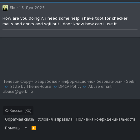
Ele
18 Дек 2025
How are you doing ?, i need some help, i have tool for checker
mails and dorks and sqli but i dont know how can i use it
Теневой Форум о заработке и информационной безопасности - Gerki
Style by ThemeHouse
DMCA Policy
Abuse email:
abuse@gerki.io
Russian (RU)
Обратная связь
Условия и правила
Политика конфиденциальности
Помощь
R
S
S