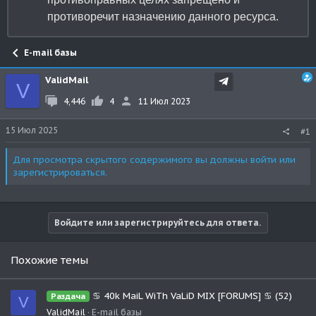
противоречит назначению данного ресурса.
E-mail базы
ValidMail
V
4,446
4
11 Июл 2023
15 Июл 2025
#1
Для просмотра скрытого содержимого вы должны
войти
или
зарегистрироваться
.
Войдите или зарегистрируйтесь для ответа.
Похожие темы
♋ 40k MaiL WiTh VaLiD MIX [FORUMS] ♋ (52)
Раздача
V
ValidMail
E-mail базы