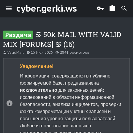
cyber.gerki.ws
♋ 50k MAIL WITH VALID
Раздача
MIX [FORUMS] ♋ (16)
А
Д
П
ValidMail
15 Июл 2025
284 Просмотров
в
а
р
т
т
о
Уведомление!
о
а
с
р
н
м
Информация, содержащаяся в публично
т
а
о
е
ч
т
формируемой базе, предназначена
м
а
р
исключительно
для законных целей:
ы
л
о
а
в
исследований в области информационной
безопасности, анализа инцидентов, проверки
факта компрометации учетных записей и
повышения уровня защиты пользователей.
Любое использование данных в
противоправных целях запрещено и