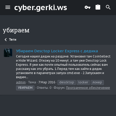
cyber.gerki.ws
убираем
Теги
Убираем Desctop Locker Express с дедика
Сегодня нашел дедик на раздаче. Установил там Cointellect
и Hide Wizard. Отхожу на 10 минут, а там уже Desctop Lock
Express. Я уже как почти опытный пользователь сейчас вам
расскажу как это убрать. 1.Перед тем как зайти в дедик
установите в параметрах запуск cmd.exe - 2.Запускаем и
видим...
admin
Тема
7 Мар 2016
descktop
locker
локер
УБИРАЕМ
Ответы: 0
Форум:
Программное обеспечение