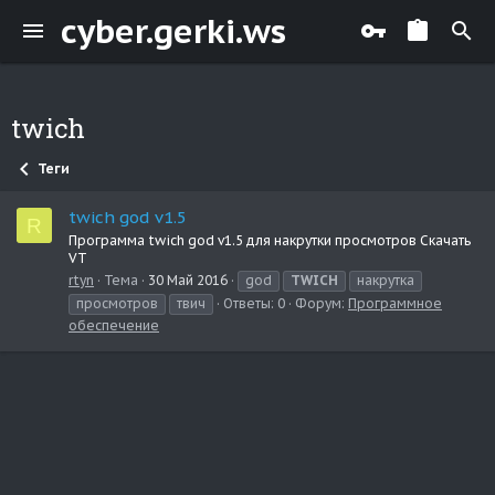
cyber.gerki.ws
twich
Теги
twich god v1.5
R
Программа twich god v1.5 для накрутки просмотров Скачать
VT
rtyn
Тема
30 Май 2016
god
TWICH
накрутка
просмотров
твич
Ответы: 0
Форум:
Программное
обеспечение