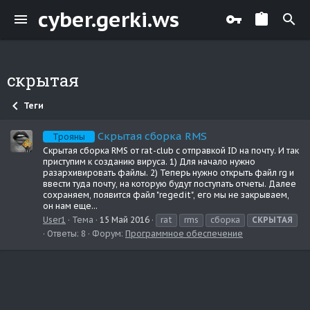
cyber.gerki.ws
скрытая
Теги
Скрытая сборка RMS
Трояны
Скрытая сборка RMS от rat-club с отправкой ID на почту. И так
приступим к созданию вируса. 1) Для начало нужно
разархивировать файлы. 2) Теперь нужно открыть файл rg и
ввести туда почту, на которую будут поступать отчеты. Далее
сохраняем, появится файл "regedit", его мы не закрываем,
он нам еще...
User1
Тема
15 Май 2016
rat
rms
сборка
СКРЫТАЯ
Ответы: 8
Форум:
Программное обеспечение