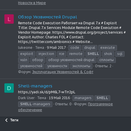
Новости в Мире
Обзор Уязвимостей Drupal
L
Remote Code Execution Работает на Drupal 7.x # Exploit
Title: Drupal 7.x Services Module Remote Code Execution #
Vendor Homepage: https://www.drupal.org/project/services #
Exploit Author: Charles FOL # Contact:
https://twitter.com/ambionics # Website...
lukeone
Тема
9 Май 2017
code
drupal
execute
exploit
injection
rce
remote
SHELL
shok
sql
vuln
обзор
обзор уязвимостей drupal
сплоиты
уязвимостей
уязвимости
эксплоиты
Ответы: 2
Форум:
Эксплуатация Уязвимостей & Софт
Shell-managers
D
https://yadi.sk/d/pM6L7-wTrr2pL
Dark User
Тема
19 Май 2016
managers
SHELL
SHELL
-managers
Ответы: 0
Форум:
Программное
обеспечение
Теги