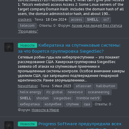
1: Telco's webshell access Access 2: Some Linux servers of the
target company Domain Hash: includes the domain hash of all
users, the domain administrator hash, and about 190...
crackers
Тема
18 Сен 2024
access
SHELL
ss7
telecom
Ответы: 0
Форум:
Архив для людей без статуса
"Продавец"
Кибератака на спутниковые системы:
Новости
за что борется группировка SiegedSec?
Сетевые робин-гуды или киберпреступники – это покажет
расследование США. Хакерская группировка SiegedSec
заявила об атаках на спутниковые приемники и
промышленные системы контроля. Особое внимание хакеры
уделили США, где запрещено подтверждение гендерной
идентичности. Ранее злоумышленники...
NewsMaker
Тема
5 Июл 2023
atlassian
halliburton
helix energy
itc global
newsvoir
oceaneering
SHELL
shodan
siegedsec
trimble netr9
кибератака
колумбия
спутник
сша
Ответы: 0
Форум:
Новости в Мире
Progress Software предупредила всех
Новости