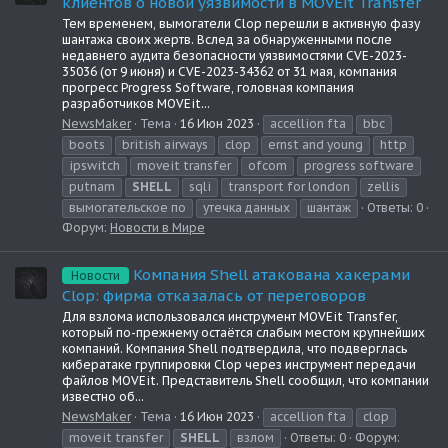
клиентов о новой уязвимости в MOVEit Transfer
Тем временем, вымогатели Clop перешли в активную фазу
шантажа своих жертв. Вслед за обнаруженными после
недавнего аудита безопасности уязвимостями CVE-2023-
35036 (от 9 июня) и CVE-2023-34362 от 31 мая, компания
прогресс Progress Software, головная компания
разработчиков MOVEit...
NewsMaker
Тема
16 Июн 2023
accellion fta
bbc
boots
british airways
clop
ernst and young
http
ipswitch
moveit transfer
ofcom
progress software
putnam
SHELL
sqli
transport for london
zellis
вымогательское по
утечка данных
шантаж
Ответы: 0
Форум:
Новости в Мире
Компания Shell атакована хакерами
Новости
Clop: фирма отказалась от переговоров
Для взлома использовался инструмент MOVEit Transfer,
который по-прежнему остаётся слабым местом крупнейших
компаний. Компания Shell подтвердила, что подверглась
кибератаке группировки Clop через инструмент передачи
файлов MOVEit. Представитель Shell сообщил, что компании
известно об...
NewsMaker
Тема
16 Июн 2023
accellion fta
clop
moveit transfer
SHELL
взлом
Ответы: 0
Форум: