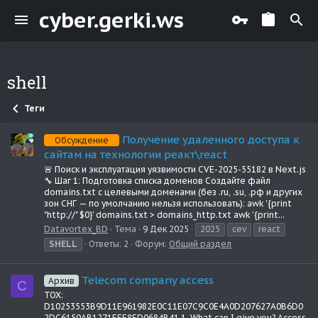
cyber.gerki.ws
shell
Теги
Получение удаленного доступа к
Обсуждение
сайтам на технологии реакт\react
🚨 Поиск и эксплуатация уязвимости CVE-2025-55182 в Next.js
🔧 Шаг 1: Подготовка списка доменов Создайте файл
domains.txt с целевыми доменами (без .ru, .su, .рф и других
зон СНГ — по умолчанию нельзя использовать): awk '{print
"http://" $0}' domains.txt > domains_http.txt awk '{print...
Datavortex_BD
Тема
9 Дек 2025
2025
cev
react
SHELL
Ответы: 2
Форум:
Общий раздел
Telecom company access
Архив
C
TOX:
D10253553B9D11E961982E0C11E07C9C0E4A0D207627A0B6D0
2DC6150AB1271EFF8ED0684B41 1. What can I give you? Access