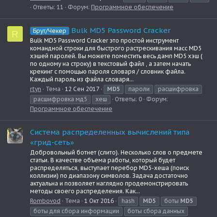
Ответы: 11
Форум:
Программное обеспечение
Bulk MD5 Password Cracker
Брут/Чекер
R
Bulk MD5 Password Cracker это простой инструмент
командной строки для быстрого растрескивания масс MD5
хэшей паролей. Вы можете поместить весь дамп MD5 хэш (
по одному на строку) в текстовый файл , а затем начать
крекинг с помощью пароля словаря / словник файла.
Каждый пароль из файла словаря...
rtyn
Тема
12 Сен 2017
MD5
пароли
расшифровка
расшифровка мд5
хеш
Ответы: 0
Форум:
Программное обеспечение
Система распределенных вычислений типа
«грид-сеть»
Добровольный ботнет (слито). Несколько слов о предмете
статьи. В качестве объема работы, который будет
распределяться, выступает перебор MD5-хеша (поиск
коллизии) по диапазону символов. Задача достаточно
актуальна и позволяет наглядно продемонстрировать
методы своего распределения. Как...
Rombovod
Тема
1 Окт 2016
hash
MD5
боты
MD5
боты для сбора информации
боты сбора данных