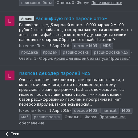
поисковые боты
Ответы: 0
Форум:
Полезные статьи
Расшифрую md5 пароли оптом
Архив
L
Расшифровка мд5 паролей оптом: 10 000 паролей = 100
рублей с вас файл .txt , в котором находятся исключительно
хеши, с меня файл .txt , в котором буду находится хеши и
напротив них пароль Обращаться в скайп: lukeone9
lukeone
Тема
5 Апр 2016
decode
MD5
MD5
продажа
продам
расшифровка
расшифровка мд5
Ответы: 1
Форум:
Архив для людей без статуса "Продавец"
hashcat декодер паролей мд5
L
Очень часто нам приходится расшифровывать пароли, а
когда их очень много, то это ещё сложнее, поэтому
представляю вам программку hashcat с помощью её, вы
можете просто вставить лист с паролями и лист с вашей
базой расшифрованных паролей, и программа начнёт
перебор паролей, так же есть версия...
lukeone
Тема
1 Апр 2016
decode
MD5
hashcat
MD5
мд5
расшифровка
Ответы: 1
Форум:
Программное
обеспечение
Теги