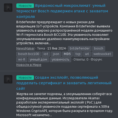
Вредоносный микроклимат: умный
Новости
термостат Bosch подвержен атаке с захватом
контроля
Bitdefender предупреждает о новых рисках для
владельцев IoT-устройств. Компания Bitdefender выявила
уязвимость в широко распространённой модели домашнего
Wi-Fi термостата Bosch BCC100. Эта уязвимость позволяет
злоумышленникам удалённо манипулировать настройками
устройства, включая...
NewsMaker
Тема
15 Янв 2024
bitdefender
bosch
bosch bcc100
iot
json
MD5
tcp
url
websocket
wi-fi
умный дом
уязвимость
Ответы: 0
Форум:
Новости в Мире
Создан эксплойт, позволяющий
Новости
подделать сертификат и захватить легитимный
сайт
Жертва не заметит подмены, а злоумышленник соберёт все
конфиденциальные данные. Исследователи Akamai
разработали экспериментальный эксплойт ( PoC ) для
общедоступной уязвимости подделки сертификата x.509 в
Windows CryptoAPI, которая была раскрыта в прошлом году.
Microsoft незаметно...