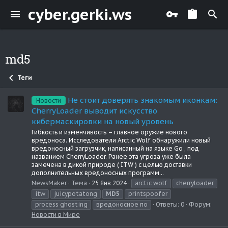
cyber.gerki.ws
md5
Теги
Не стоит доверять знакомым иконкам:
Новости
CherryLoader выводит искусство
кибермаскировки на новый уровень
Гибкость и изменчивость – главное оружие нового
вредоноса. Исследователи Arctic Wolf обнаружили новый
вредоносный загрузчик, написанный на языке Go , под
названием CherryLoader. Ранее эта угроза уже была
замечена в дикой природе ( ITW ) с целью доставки
дополнительных вредоносных программ...
NewsMaker
Тема
25 Янв 2024
arctic wolf
cherryloader
itw
juicypotatong
MD5
printspoofer
process ghosting
вредоносное по
Ответы: 0
Форум:
Новости в Мире