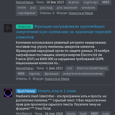
NewsMaker
Тема
26 Янв 2023
akamai
cryptoapi
MD5
mitm
poc
poc-код
poc-эксплоит
windows
сертификат
Ответы: 0
Форум:
Новости в Мире
Франция оштрафовала крупнейшую
Новости
энергетическую компанию за хранение паролей
клиентов
Компания использовала уязвимый алгоритм хеширования,
поставив под угрозу миллионы аккаунтов клиентов.
Французский надзорный орган по защите данных 29 ноября
оштрафовал поставщика электроэнергии Électricité de
France (EDF) на €600 000 за нарушение требований GDPR.
Национальная комиссия по...
NewsMaker
Тема
1 Дек 2022
cnil
électricitédefrance
MD5
пароль
франция
энергетическиекомпании
Ответы: 0
Форум:
Новости в Мире
Узнать хэш в 1 клик.
Брут/Чекер
Madleets Hash Identifier - эта программа хоть и проста, но
достаточно полезна.*** Скрытый текст: У Вас недостаточно
прав для просмотра скрытого текста. Посетите тему на
форуме! *** VirusTotal
MrAIRobot
Тема
26 Апр 2018
brute
hash
MD5
scan