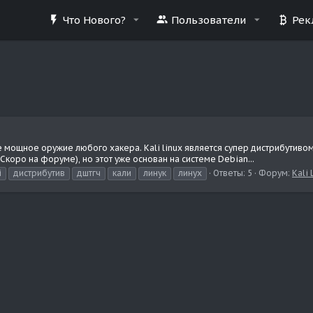
Что Нового?
Пользователи
Рек
ное мощное оружие любого хакера. Kali linux является супер дистрибутиво
(Скоро на форуме), но этот уже основан на системе Debian...
i
дистрибутив
дштгч
кали
линук
линух
Ответы: 5
Форум:
Kali 