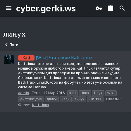
cyber.gerki.ws
линух
Теги
[Wiki] Что такое Kali Linux
Kali
Kali Linux - это не для новичков, это полезное а главное
мощное оружие любого хакера. Kali linux является супер
дистрибутивом для проверки на проникновение и аудита
безопасности. Kali Linux - это отпрыск не мало известного
BackTrack Linux(Скоро на форуме), но этот уже основан на
системе Debian...
admin
Тема
12 Мар 2016
kali
linux
linyx
wiki
дистрибутив
дштгч
кали
линук
ЛИНУХ
Ответы: 5
Форум:
Kali Linux