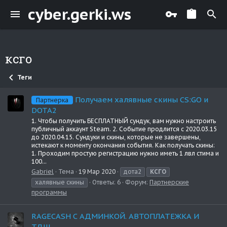
cyber.gerki.ws
ксго
Теги
Получаем халявные скины CS:GO и
Партнерка
DOTA2
1. Чтобы получить БЕСПЛАТНЫЙ сундук, вам нужно настроить
публичный аккаунт Steam. 2. Событие продлится с 2020.03.15
до 2020.04.15. Сундуки и скины, которые не завершены,
истекают к моменту окончания события. Как получать скины:
1. Проходим простую регистрацию нужно иметь 1 лвл стима и
100...
Gabriel
Тема
19 Мар 2020
дота2
КСГО
халявные скины
Ответы: 6
Форум:
Партнерские
программы
RAGECASH С АДМИНКОЙ. АВТОПЛАТЕЖКА И
ТД!!!