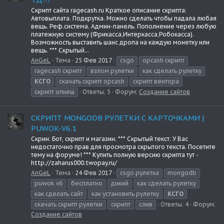
Скрипт сайта ragecash.ru Краткое описание скрипта:
Автовыплата. Подкрутка. Можно сделать чтобы падала любая
вещь. Реф.система. Админ-панель. Пополнение через любую
платежную систему (Фрикасса,Интеркасса,Робокасса).
Возможность выставить шанс дропа на каждую монетку или
вещь. *** Скрытый...
AnGeL
Тема
25 Фев 2017
csgo
opcash скрипт
ragecash скрипт
взлом рулетки
как сделать рулетку
КСГО
скачать скрипт opcash
скрипт вентора
скрипт опкеш
Ответы: 5
Форум:
Создание сайтов
СКРИПТ MONGODB РУЛЕТКИ С КАРТОЧКАМИ |
PUWOK-V6.1
Скрин: Бот, скрипт и магазин: *** Скрытый текст: У Вас
недостаточно прав для просмотра скрытого текста. Посетите
тему на форуме! *** Купить полную версию скрипта тут -
http://zaharus000.twopay.ru/
AnGeL
Тема
24 Фев 2017
csgo рулетка
mongodb
puwok v6
бесплатно
дикий
как сделать рулетку
как сделать сайт
как установить рулетку
КСГО
скачать скрипт рулетки
скрипт
слив
Ответы: 4
Форум:
Создание сайтов