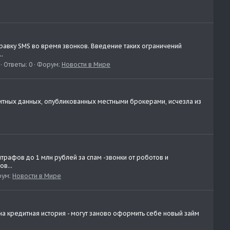
равку SMS во время звонков. Введение таких ограничений
.
Ответы: 0
Форум:
Новости в Мире
итных данных, опубликованных местными брокерами, исчезла из
рафов до 1 млн рублей за спам -звонки от роботов и
в...
ум:
Новости в Мире
ена кредитная история - могут заново оформить себе новый займ