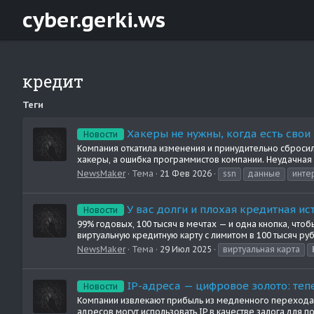
cyber.gerki.ws
кредит
Теги
Хакеры не нужны, когда есть свои
Новости
Компания откатила изменения и принудительно сбросила
хакеры, а ошибка программистов компании. Неудачная 
NewsMaker
Тема
21 Фев 2026
ssn
данные
инте
У вас долги и плохая кредитная и
Новости
99% годовых, 100 тысяч в мечтах — и одна кнопка, ч
виртуальную кредитную карту с лимитом в 100 тысяч руб
NewsMaker
Тема
29 Июл 2025
виртуальная карта
IP-адреса — цифровое золото: теп
Новости
Компании извлекают прибыль из медленного перехода к 
адресов могут использовать IP в качестве залога для п