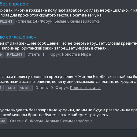
без справок
доходах. Многие граждане получают заработную плату неофициально. И ка
 прав для просмотра скрытого текста. Посетите тему на...
РЕДИТ
Ответы: 14
Форум:
Белые Схемы заработка
аше соглашение»
й от рака женщине сообщение, что ее смерть нарушает условия кредитно
апример, британский закон запрещает умирать в стенах...
е
КРЕДИТ
Ответы: 1
Форум:
Новости в Мире
азаться тяжким уголовным преступлением Жители Нюрбинского района Як
рамотными разъяснениями, почему они отказываются платить по кредиту: «
Т
нато
ук рф
Ответы: 0
Форум:
Полезные статьи
будем выдавать безвозвратные кредиты, но мы не будем разводить на пре
такой мути мы брать не будем. позже заберем сразу весь...
ема
Ответы: 6
Форум:
Черные Схемы заработка