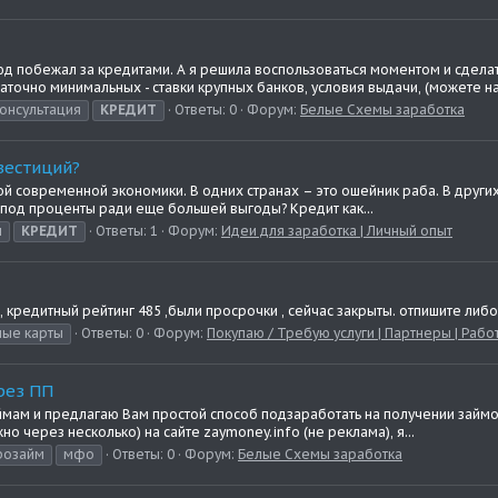
юд побежал за кредитами. А я решила воспользоваться моментом и сделат
аточно минимальных - ставки крупных банков, условия выдачи, (можете на.
онсультация
КРЕДИТ
Ответы: 0
Форум:
Белые Схемы заработка
вестиций?
ой современной экономики. В одних странах – это ошейник раба. В других
 под проценты ради еще большей выгоды? Кредит как...
и
КРЕДИТ
Ответы: 1
Форум:
Идеи для заработка | Личный опыт
, кредитный рейтинг 485 ,были просрочки , сейчас закрыты. отпишите либ
ные карты
Ответы: 0
Форум:
Покупаю / Требую услуги | Партнеры | Рабо
рез ПП
мам и предлагаю Вам простой способ подзаработать на получении займов,
 через несколько) на сайте zaymoney.info (не реклама), я...
розайм
мфо
Ответы: 0
Форум:
Белые Схемы заработка