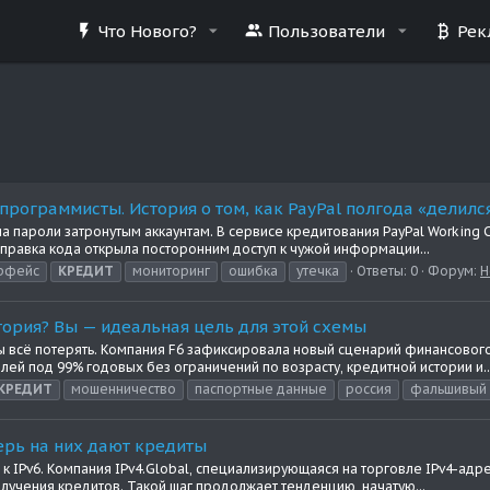
Что Нового?
Пользователи
Рек
 программисты. История о том, как PayPal полгода «делил
 пароли затронутым аккаунтам. В сервисе кредитования PayPal Working C
правка кода открыла посторонним доступ к чужой информации...
рфейс
КРЕДИТ
мониторинг
ошибка
утечка
Ответы: 0
Форум:
Н
стория? Вы — идеальная цель для этой схемы
тобы всё потерять. Компания F6 зафиксировала новый сценарий финансов
лей под 99% годовых без ограничений по возрасту, кредитной истории и..
КРЕДИТ
мошенничество
паспортные данные
россия
фальшивый 
ерь на них дают кредиты
IPv6. Компания IPv4.Global, специализирующаяся на торговле IPv4-адрес
олучения кредитов. Такой шаг продолжает тенденцию, начатую...