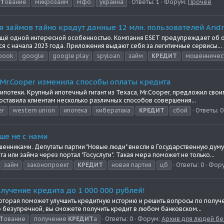
ИТ
ование
микрозайм
мфо
украина
Ответы: 1
Форум:
Прочее
ля займов тайно крадут данные 12 млн. пользователей Andr
ё одной интересной особенностью. Компания ESET предупреждает об о
я с начала 2023 года. Приложения выдают себя за легитимные сервисы...
book
google
google play
spyloan
займ
КРЕДИТ
мошенничес
 Mr.Cooper изменила способы оплаты кредита
 ипотеки. Крупный ипотечный гигант из Техаса, Mr.Cooper, предложил св
оставила клиентам несколько различных способов совершения...
er
western union
ипотека
кибератака
КРЕДИТ
сбой
Ответы: 0
ше не с нами
ошенниками. Депутаты партии "Новые люди" внесли в Государственную дум
или займа через портал "Госуслуги". Такая мера поможет не только...
займ
законопроект
КРЕДИТ
новая партия
цб
Ответы: 0
Фор
лучение кредита до 1 000 000 рублей!
 которая поможет улучшить кредитную историю и решить вопросы по пол
 безупречной, вы сможете получить кредит в любом банковском...
Т
ование
получение
КРЕДИТ
а
Ответы: 0
Форум:
Архив для людей без