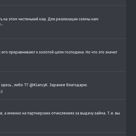
ь на этом чистенький кэш. Для реализации схемы нам
..
 его приравнивают к золотой цепи господина. Но что это значит
о здесь , либо ТГ @KlancyK. Заранее благодарю.
та
 а именно на партнерских отчислениях за выдачу займа. Т.е. вы