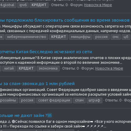
v4.global
ipv6
КРЕДИТ
Ответы: 0
Форум:
Новости в Мире
ры предложило блокировать сообщения во время звонков
в. Минцифры обсуждает с операторами связи возможность запрета на отп
ий, связанных с передачей конфиденциальных данных, например кодов..
ок
кибермошенничество
КРЕДИТ
минцифры
россия
смс
цб
тчеты Китая бесследно исчезают из сети
убликуемые данные? В Китае серия аналитических отчетов о плохих кред
доступом к надежной информации о второй по величине экономике...
китай
КРЕДИТ
экономика
Ответы: 0
Форум:
Новости в Мире
 за спам-звонки до 1 млн рублей
финансовых организаций. Совет Федерации одобрил закон о введении шт
 для микрофинансовых организаций за неполное раскрытие условий займо
крозаймы
россия
совет федерации
спам
штраф
Ответы: 0
Фор
больше не дают займ ?🆘
беда ⚠️ 🟢Сейчас появился баг в одном микрозайме➡️ ⚡️Все у кого испорч
з !!! ✅Переходи по ссылке и забери свой займ➡️ 📌📌📌📌📌...