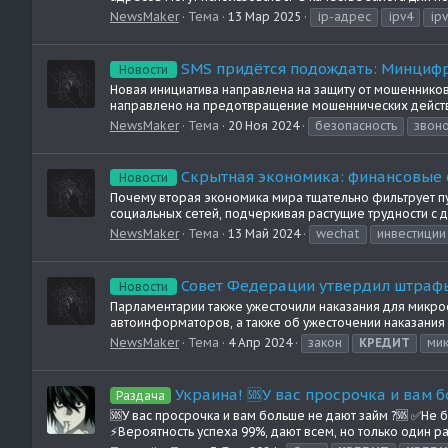
NewsMaker
Тема
13 Мар 2025
ip-адрес
ipv4
ip
SMS придётся подождать: Минциф
Новости
Новая инициатива направлена на защиту от мошеннико
направлено на предотвращение мошеннических действ
NewsMaker
Тема
20 Ноя 2024
безопасность
звон
Скрытная экономика: финансовые о
Новости
Почему вторая экономика мира тщательно фильтрует п
социальных сетей, подчеркивая растущие трудности с 
NewsMaker
Тема
13 Май 2024
wechat
инвестиции
Совет Федерации утвердил штрафы
Новости
Парламентарии также ужесточили наказания для микро
автоинформаторов, а также об ужесточении наказания
NewsMaker
Тема
4 Апр 2024
закон
КРЕДИТ
ми
Украина! 🆘У вас просрочка и вам 
Раздача
🆘У вас просрочка и вам больше не дают займ ?🆘 ✅Не 
⚡️Вероятность успеха 99%, дают всем, но только один ра