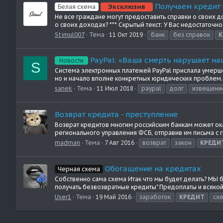
Получаем кредит 
Эксклюзив
Белая схема
Не все граждане могут предоставить справки о своих 
о своих доходах? *** Скрытый текст: У Вас недостаточно
Stimul007
Тема
11 Окт 2019
банк
без справок
К
PayPal: «Ваша смерть нарушает н
Новости
S
Система электронных платежей PayPal прислала умерше
но и начало вполне конкретных юридических проблем. Н
sanek
Тема
11 Июл 2018
paypal
долг
извещени
Возврат кредита - преступление
Возврат кредитов многим российским банкам может ок
регионального управления ФСБ, отправив им письма с г
madman
Тема
7 Авг 2016
возврат
закон
КРЕДИ
Обогащение на кредитах
Черная схема
Собственно сама схема Итак что мы будет делать? МЫ 
получать безвозвратные кредиты" Предоплаты и всякой 
User1
Тема
19 Май 2016
заработок
КРЕДИТ
сх