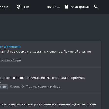
лама
TOR
Вход
Регистрация
ся» данными
apital произошла утечка данных клиентов. Причиной стали не
овости в Мире
ого мошенничества. Злоумышленники предлагают оформить
.
сайт
Ответы: 0
Форум:
Новости в Мире
ами, запустила новую услугу: теперь владельцы публичных IPv4-