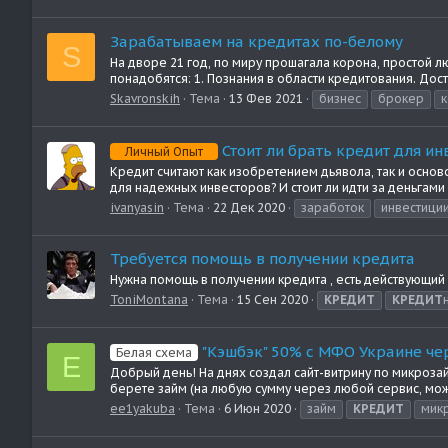
Зарабатываем на кредитах по-белому
S
На дворе 21 год, по миру прошагала корона, простой л
понадобятся: 1. Познания в области кредитования. Дост
Skavronskih
Тема
13 Фев 2021
бизнес
брокер
к
Стоит ли брать кредит для ин
Личный Опыт
Кредит считают как изобретением дьявола, так и основ
для надежных инвесторов? И стоит ли идти за деньгами
ivanyasin
Тема
22 Дек 2020
заработок
инвестици
Требуется помощь в получении кредита
Нужна помощь в получении кредита , есть действующий 
ToniMontana
Тема
15 Сен 2020
КРЕДИТ
КРЕДИТ
"Кэшбэк" 50% c МФО Украине че
Белая схема
E
Добрый день! На днях создал сайт-витрину по микрозай
берете займ (на любую сумму через любой сервис, можно
ee1yakuba
Тема
6 Июн 2020
займ
КРЕДИТ
мик