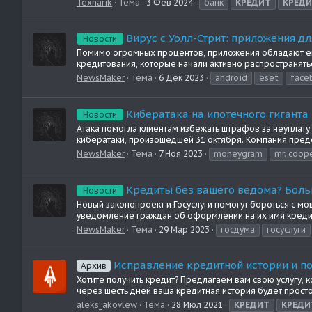
Texnarik
Тема
3 Фев 2024
банк
КРЕДИТ
КРЕД
Вирус с Уолл-Стрит: приложения д
Новости
Помимо огромных процентов, приложения обладают ещ
кредитования, которые начали активно распространятьс
NewsMaker
Тема
6 Дек 2023
android
eset
face
Кибератака на ипотечного гиганта
Новости
Атака помогла клиентам избежать штрафов за неуплату
кибератаки, произошедшей 31 октября. Компания пред
NewsMaker
Тема
7 Ноя 2023
moneygram
mr. coop
Кредиты без вашего ведома? Боль
Новости
Новый законопроект и Госуслуги помогут бороться с м
уведомление граждан об оформлении на их имя кредита 
NewsMaker
Тема
29 Мар 2023
госдума
госуслуги
Исправление кредитной истории и по
Архив
Хотите получить кредит? Предлагаем вам свою услугу,
через шесть дней ваша кредитная история будет просто
aleks_akovlew
Тема
28 Июл 2021
КРЕДИТ
КРЕДИ