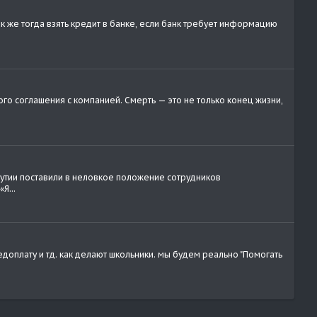
к же тогда взять кредит в банке, если банк требует информацию
го соглашения с компанией. Смерть — это не только конец жизни,
утии поставили в неловкое положение сотрудников
Я...
доплату и тд. как делают школьники. мы будем реально "Помогать