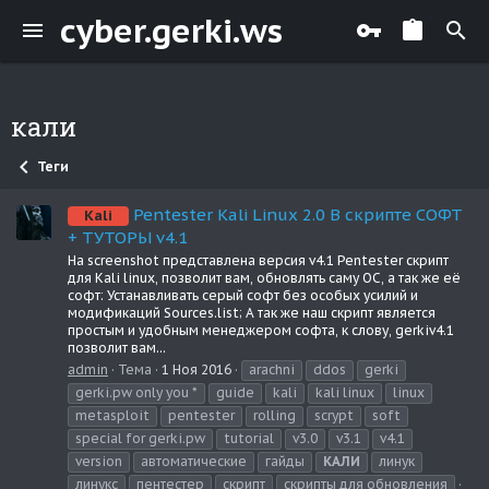
cyber.gerki.ws
кали
Теги
Pentester Kali Linux 2.0 В скрипте СОФТ
Kali
+ ТУТОРЫ v4.1
На screenshot представлена версия v4.1 Pentester скрипт
для Kali linux, позволит вам, обновлять саму ОС, а так же её
софт: Устанавливать серый софт без особых усилий и
модификаций Sources.list; А так же наш скрипт является
простым и удобным менеджером софта, к слову, gerkiv4.1
позволит вам...
admin
Тема
1 Ноя 2016
arachni
ddos
gerki
gerki.pw only you *
guide
kali
kali linux
linux
metasploit
pentester
rolling
scrypt
soft
special for gerki.pw
tutorial
v3.0
v3.1
v4.1
version
автоматические
гайды
КАЛИ
линук
линукс
пентестер
скрипт
скрипты для обновления