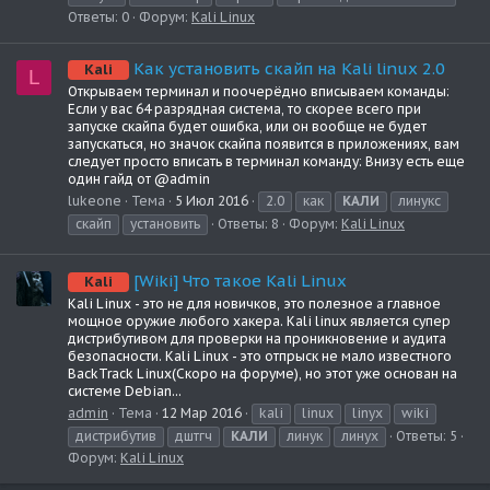
Ответы: 0
Форум:
Kali Linux
Как установить скайп на Kali linux 2.0
Kali
L
Открываем терминал и поочерёдно вписываем команды:
Если у вас 64 разрядная система, то скорее всего при
запуске скайпа будет ошибка, или он вообще не будет
запускаться, но значок скайпа появится в приложениях, вам
следует просто вписать в терминал команду: Внизу есть еще
один гайд от @admin
lukeone
Тема
5 Июл 2016
2.0
как
КАЛИ
линукс
скайп
установить
Ответы: 8
Форум:
Kali Linux
[Wiki] Что такое Kali Linux
Kali
Kali Linux - это не для новичков, это полезное а главное
мощное оружие любого хакера. Kali linux является супер
дистрибутивом для проверки на проникновение и аудита
безопасности. Kali Linux - это отпрыск не мало известного
BackTrack Linux(Скоро на форуме), но этот уже основан на
системе Debian...
admin
Тема
12 Мар 2016
kali
linux
linyx
wiki
дистрибутив
дштгч
КАЛИ
линук
линух
Ответы: 5
Форум:
Kali Linux