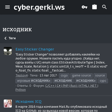
cyber.gerki.ws
исходник
Теги
Easy Sticker Changer
"Easy Sticker Changer" позволяет добавлять наклейки на
любое оружие. Можете пастить куда угодно. (Хайда нет,
сурсы взяты с UC) enum class EStickerAttributeType { Index,
Wear, Scale, Rotation }; static uint16_t s_iwoff = 0; static void*
o_float_fn; static float __fastcall...
Teplov4
Тема
15 Авг 2017
csgo
game source
source
игровые
ИСХОДНИК
и
ИСХОДНИК
ИСХОДНИК
и
сурс
Ответы: 0
Форум:
С/C++ | C# | PHP | Rust | HTML | .NET |
Python
Исходник ICQ
В марте 2016 года компания Mail.Ru опубликовала исходный
ICQ на GitHub, из-за выхода новой версии, которая по