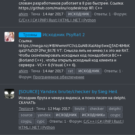
словам разработчиков работает в 8 раз быстрее. Ссылка:
https://github.com/mailru/icqdesktop ЯП: C++
aNim
Тема
14 Авг 2017
ИСХОДНИК
Ответы: 1
Форум:
С/C++ | C# | PHP | Rust | HTML | .NET | Python
Исходник PsyRat 2
Трояны
Ссылка:
https://mega.nz/#!BWwmnYCI!cLGuN8iXaJAbpSwxQ3AD4lMbK
qa1FfuDZF2Pxr_Bt7E VT: Смысла лить не имею,т.к это же RAT.
Чтобы скомпилировать исходных код понадобится BC++
(Borland C++) , чтобы открыть исходный код клиента и
сервера - VC++ 6 (Visual C++ 6).
aNim
Тема
14 Авг 2017
rat
ИСХОДНИК
Ответы: 1
Форум:
Программное обеспечение
[SOURCE] Yandex brute/checker by Sieg Heil
Исходник брута и чекера яндекса, и поиск писем на delphi.
СКАЧАТЬ
Teplov4
Тема
12 Мар 2017
brute
checker
delphi
source
yandex
ИСХОДНИК
ИСХОДНИК
и
соурс
соурц
сурс
Ответы: 1
Форум:
С/C++ | C# | PHP | Rust |
HTML | .NET | Python