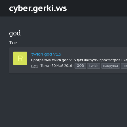
cyber.gerki.ws
god
Теги
twich god v1.5
R
Программа twich god v1.5 для накрутки просмотров Ск
rtyn
Тема
30 Май 2016
GOD
twich
накрутка
пр