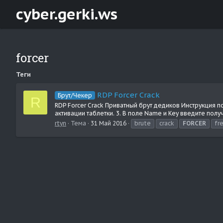
cyber.gerki.ws
forcer
Теги
RDP Forcer Сrack
Брут/Чекер
R
RDP Forcer Сrack Приватный брут дедиков Инструкция по
активации таблетки. 3. В поле Name и Key введите полу
rtyn
Тема
31 Май 2016
brute
crack
FORCER
fr