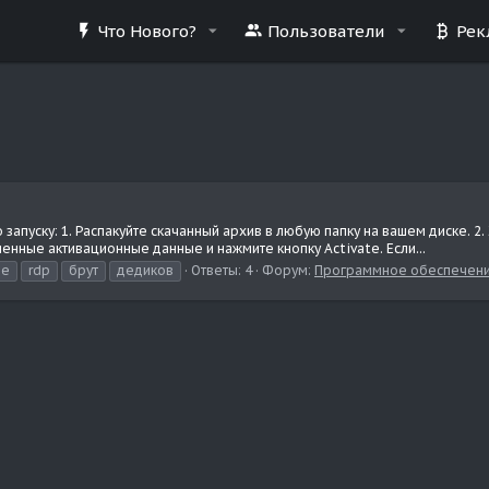
Что Нового?
Пользователи
Рек
 запуску: 1. Распакуйте скачанный архив в любую папку на вашем диске. 
ченные активационные данные и нажмите кнопку Activate. Если...
ee
rdp
брут
дедиков
Ответы: 4
Форум:
Программное обеспечен