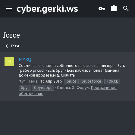
cyber.gerki.ws
force
Теги
MYRQ
R
Софтина включает в себя много плюшек, например : - Есть
грабер ргхост - Есть брут - Есть паблик в приват (замена
доменов вроде) и.м.д. Скачать
rtyn
Тема
13 Апр 2016
brute
bruteforce
FORCE
брут
брутфорс
Ответы: 0
Форум:
Программное
обеспечение