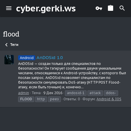
cyber.gerki.ws
flood
Теги
AnDOSid 1.0
Android
AnDOSid — создан только для специалистов по
безопасности! Он тэгирует сообщения двумя уникальными
числами, относящимися к Android-устройству, с которого был
послан запрос. AnDOSid позволяет специалистам по
безопасности симулировать DoS-атаку (HTTP POST Flood-
атаку, если быть точным) и, конечно...
admin
Тема
9 Дек 2016
andosid-1
attack
ddos-
FLOOD
http
реез
Ответы: 0
Форум:
Android & IOS