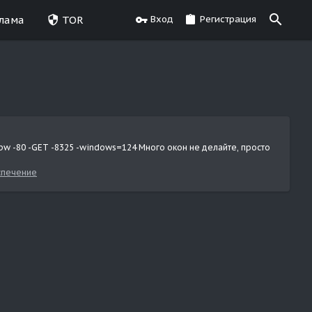
лама
TOR
Вход
Регистрация
.pw -80 -GET -8325 -windows=124 Много окон не делайте, просто
спечение