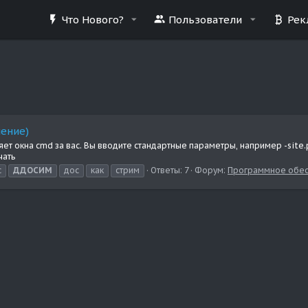
Что Нового?
Пользователи
Рек
нение)
няет окна cmd за вас. Вы вводите стандартные параметры, например -site
чать
с
ДДОСИМ
дос
как
стрим
Ответы: 7
Форум:
Программное обе