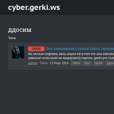
cyber.gerki.ws
ддосим
Теги
Dos командная строка (Авто запол
DDOS
Не плохая софтина, весь смысл её в том что она запол
зависнет если комп не выдержит)) пароль: gerki.pw Ска
admin
Тема
15 Мар 2016
ddos
dos
vjlink
ддо