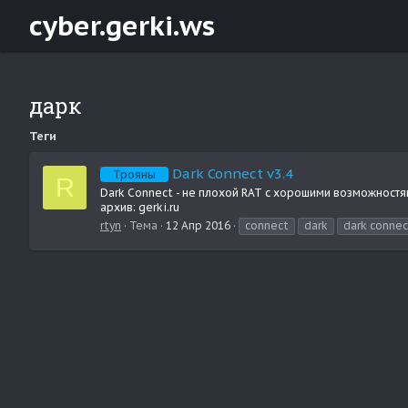
cyber.gerki.ws
дарк
Теги
Dark Connect v3.4
Трояны
R
Dark Connect - не плохой RAT с хорошими возможностя
архив: gerki.ru
rtyn
Тема
12 Апр 2016
connect
dark
dark connec