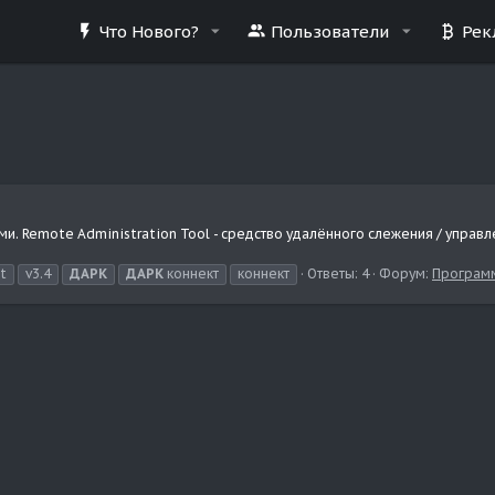
Что Нового?
Пользователи
Рек
ми. Remote Administration Tool - средство удалённого слежения / управ
t
v3.4
ДАРК
ДАРК
коннект
коннект
Ответы: 4
Форум:
Програм