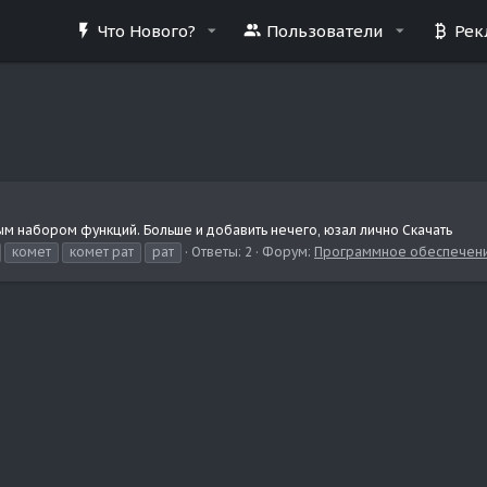
Что Нового?
Пользователи
Рек
ным набором функций. Больше и добавить нечего, юзал лично Скачать
комет
комет рат
рат
Ответы: 2
Форум:
Программное обеспечен