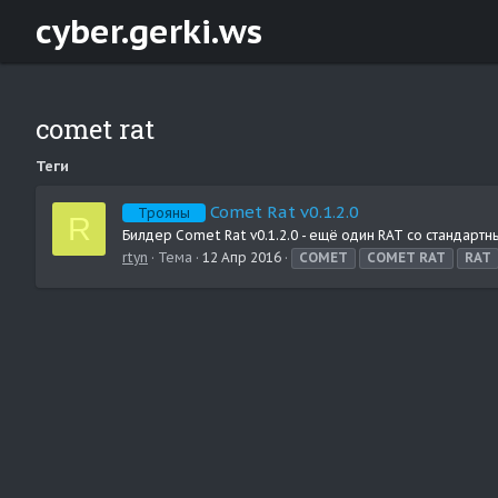
cyber.gerki.ws
comet rat
Теги
Comet Rat v0.1.2.0
Трояны
R
Билдер Comet Rat v0.1.2.0 - ещё один RAT со стандарт
rtyn
Тема
12 Апр 2016
COMET
COMET
RAT
RAT