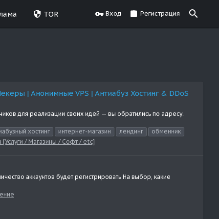
лама
TOR
Вход
Регистрация
Чекеры | Анонимные VPS | Антиабуз Хостинг & DDoS
иков для реализации своих идей — вы обратились по адресу.
иабузный хостинг
интернет-магазин
лендинг
обменник
[Услуги / Магазины / Софт / etc]
личество аккаунтов будет регистрировать На выбор, какие
ение