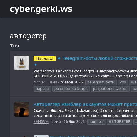
cyber.gerki.ws
авторегер
Теги
✦ Telegram-боты любой сложности
Продажа
✦
Разработка веб-проектов, софта и инфраструктуры люб
ВЕБ-РАЗРАБОТКА • Одностраничные сайты (Landing Page)
Mr.huk
Тема
26 Июн 2026
telegram боты
vps
we
парсер
разработка ботов
разработка сайтов
ра
Автореггер Рамблер аккаунтов.Может приго
Скачать - Яндекс Диск (disk.yandex) О софте: Сервис р
секретные фразы используем, свои или встроенные в со
SEMSVM
Тема
16 Янв 2023
rambler
АВТОРЕГЕР