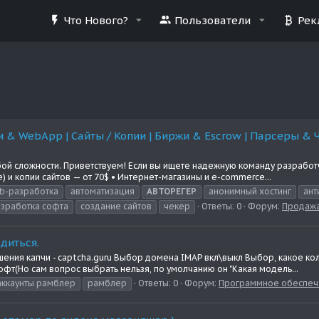
Что Нового?
Пользователи
Рек
 & WebApp | Сайты / Копии | Биржи & Escrow | Парсеры & 
ой сложности. Приветствуем! Если вы ищете надежную команду разработч
 и копии сайтов — от 70$ • Интернет-магазины и e-commerce...
b-разработка
автоматизация
АВТОРЕГЕР
анонимный хостинг
ант
зработка софта
создание сайтов
чекер
Ответы: 0
Форум:
Продажа 
диться.
ешения капчи - captcha.guru Выбор домена IMAP вкл\выкл Выбор, какое ко
фт(Но сам вопрос выбрать нельзя, по умолчанию он "Какая модель...
аккаунты рамблер
рамблер
Ответы: 0
Форум:
Программное обеспеч