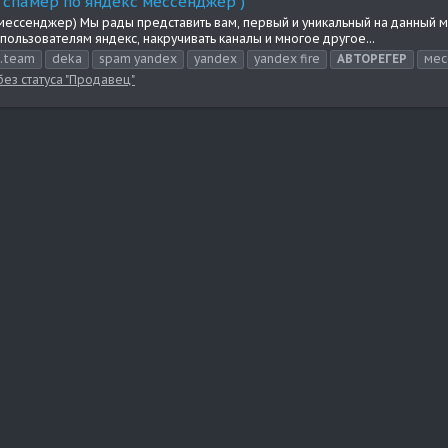
 спамер по яндекс мессенджер )
 мессенджер) Мы рады представить вам, первый и уникальный на данный 
ользователям яндекс, накручивать каналы и многое другое...
b.team
deka
spam yandex
yandex
yandex fire
АВТОРЕГЕР
мес
ез статуса "Продавец"