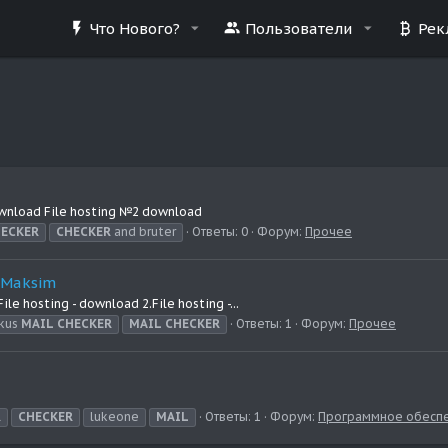
Что Нового?
Пользователи
Рек
ownload File hosting №2 download
ECKER
CHECKER
and bruter
Ответы: 0
Форум:
Прочее
 Maksim
osting - download 2.File hosting -...
kus
MAIL
CHECKER
MAIL
CHECKER
Ответы: 1
Форум:
Прочее
R
CHECKER
lukeone
MAIL
Ответы: 1
Форум:
Программное обесп