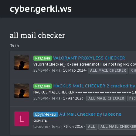
cyber.gerki.ws
all mail checker
Теги
VALORANT PROXYLESS CHECKER
Раздача
ValorantChecker_Fx - see screenshot File hosting №1 d
SEMSVM
Тема
10 Мар 2024
ALL
MAIL
CHECKER
CH
HACKUS MAIL CHECKER 2 cracked by
Раздача
HACKUS MAIL CHECKER ======================= 1.File h
SEMSVM
Тема
17 Авг 2023
ALL
MAIL
CHECKER
hac
All Mail Checker by lukeone
Брут/Чекер
L
скачать
lukeone
Тема
7 Июн 2016
ALL
ALL
MAIL
CHECKE