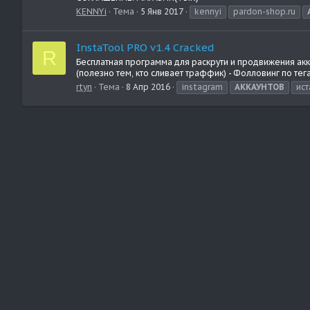
KENNYi
Тема
5 Янв 2017
kennyi
pardon-shop.ru
InstaTool PRO v1.4 Cracked
R
Бесплатная программа для раскрути и продвижения аккау
(полезно тем, кто сливает траффик) - Фолловинг по тега
rtyn
Тема
8 Апр 2016
instagram
АККАУНТОВ
ис