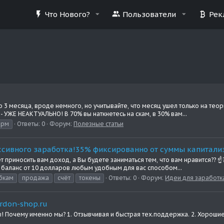
Что Нового?
Пользователи
Рек
о 3 месяца, вроде немного, но учитывайте, что месяц ушел только на те
- УЖЕ НЕАКТУАЛЬНО! В 70% вы наткнетесь на скам, в 30% вам...
арм
Ответы: 0
Форум:
Полезные статьи
ассивного заработка!35% фиксированно от суммы капитали
ет приносить вам доход, а Вы будете заниматься тем, что вам нравится??
ь баланс от 10 долларов любым удобным для вас способом...
бкам
продажа
счёт
токены
Ответы: 0
Форум:
Идеи для заработка
rdon-shop.ru
! Почему именно мы? 1. Отзывчивая и быстрая тех.поддержка. 2. Хорошие 