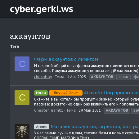
cyber.gerki.ws
аккаунтов
Теги
Фарм аккаунтов с лимитом
C
И так, мой общий опыт фарма аккаунтов с лимитом всег
способы: Покупка аккаунтов у первых лиц (Владельцев) 
chocoboy
Тема
4 Авг 2025
АККАУНТОВ
сплит
ф
Ai.marketing проект п
Идеи
Личный Опыт
C
Скажите а вы хотели бы продукт и бизнес, который буд
пассиве: достаточно один раз включить его и пополнит
ChesterTeam01
Тема
29 Май 2021
АККАУНТОВ
ве
Магазин аккаунтов, скриптов, баз. pa
Архив
У нас самые лучшие цены, свежие базы и новые скрипты
СОГЛАШЕНИЕ: МАГАЗИН(ТЫК)