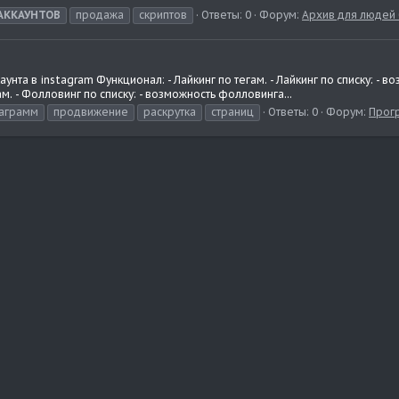
АККАУНТОВ
продажа
скриптов
Ответы: 0
Форум:
Архив для людей 
нта в instagram Функционал: - Лайкинг по тегам. - Лайкинг по списку: - 
м. - Фолловинг по списку: - возможность фолловинга...
таграмм
продвижение
раскрутка
страниц
Ответы: 0
Форум:
Прог