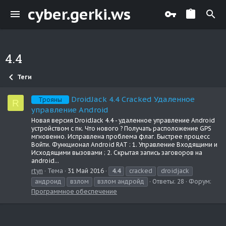
cyber.gerki.ws
4.4
Теги
DroidJack 4.4 Cracked Удаленное
Трояны
R
управление Android
Новая версия DroidJack 4.4 - удаленное управление Android
устройством с пк. Что нового ? Получать расположение GPS
мгновенно. Исправлена проблема флаг. Быстрее процесс
Войти. Функционал Android RAT : 1. Управление Входящими и
Исходящими вызовами ; 2. Скрытая запись заговоров на
android...
rtyn
Тема
31 Май 2016
4.4
cracked
droidjack
андроид
взлом
взлом андройд
Ответы: 28
Форум:
Программное обеспечение