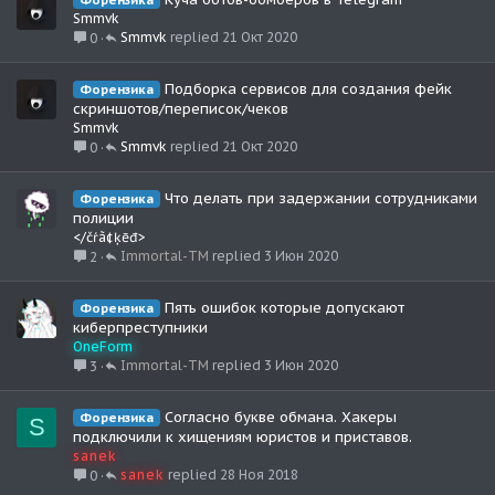
Smmvk
Smmvk
21 Окт 2020
0
Подборка сервисов для создания фейк
Форензика
скриншотов/переписок/чеков
Smmvk
Smmvk
21 Окт 2020
0
Что делать при задержании сотрудниками
Форензика
полиции
</čŕã¢ķēđ>
Immortal-TM
3 Июн 2020
2
Пять ошибок которые допускают
Форензика
киберпреступники
OneForm
Immortal-TM
3 Июн 2020
3
Согласно букве обмана. Хакеры
Форензика
S
подключили к хищениям юристов и приставов.
sanek
sanek
28 Ноя 2018
0