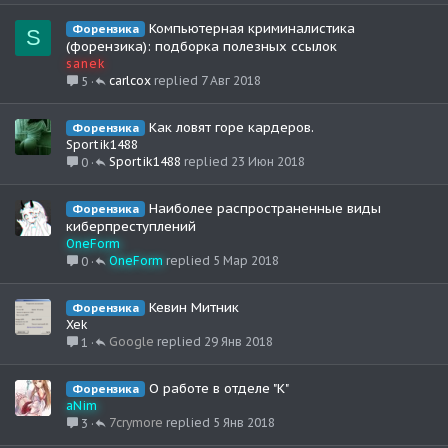
Компьютерная криминалистика
Форензика
S
(форензика): подборка полезных ссылок
sanek
carlcox
7 Авг 2018
5
Как ловят горе кардеров.
Форензика
Sportik1488
Sportik1488
23 Июн 2018
0
Наиболее распространенные виды
Форензика
киберпреступлений
OneForm
OneForm
5 Мар 2018
0
Кевин Митник
Форензика
Xek
Google
29 Янв 2018
1
О работе в отделе "K"
Форензика
aNim
7crymore
5 Янв 2018
3