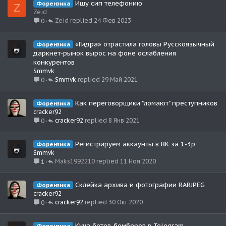
Ищу сип телефонию
Форензика
Z
Zeid
Zeid
24 Фев 2023
0
«Гидра» отрастила головы Русскоязычный
Форензика
даркнет-рынок вырос на фоне ослабления
конкурентов
Smmvk
Smmvk
29 Май 2021
0
Как переговорщики "ломают" преступников
Форензика
cracker92
cracker92
8 Янв 2021
0
Регистрируем аккаунты в ВК за 1-3р
Форензика
Smmvk
Maks1992210
11 Ноя 2020
1
Склейка архива и фотографии RARJPEG
Форензика
cracker92
cracker92
30 Окт 2020
0
Куча ботов-бомберов в Telegram
Форензика