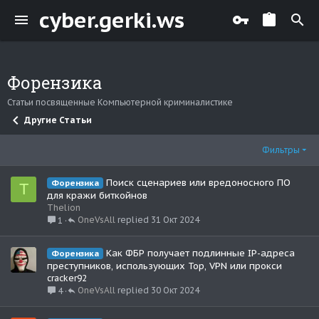
cyber.gerki.ws
Форензика
Статьи посвященные Компьютерной криминалистике
Другие Статьи
Фильтры
Поиск сценариев или вредоносного ПО
Форензика
T
для кражи биткойнов
Thelion
OneVsAll
31 Окт 2024
1
Как ФБР получает подлинные IP-адреса
Форензика
преступников, использующих Тор, VPN или прокси
cracker92
OneVsAll
30 Окт 2024
4