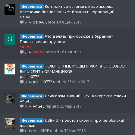
Контракт со взломом: как хакерша
Форензика
построила бизнес за счет банков и корпораций
UzHACK
UzHACK
8 Дек 2017
0
Что делать при обыске в Украине?
Форензика
S
Пошаговая инструкция
sanek
sanek
16 Сен 2017
2
ТЕЛЕФОННЫЕ МОШЕННИКИ: 9 СПОСОБОВ
Форензика
ВЫЧИСЛИТЬ ОБМАНЩИКОВ
pahan0772
pahan0772
25 Мар 2017
0
Слив базы знаний ЦРУ. Хакерские трюки
Форензика
AnGeL
AnGeL
21 Мар 2017
0
USBkill - простой скрипт против обыска!
Форензика
madman
AntiHIDE
30 Ноя 2016
1